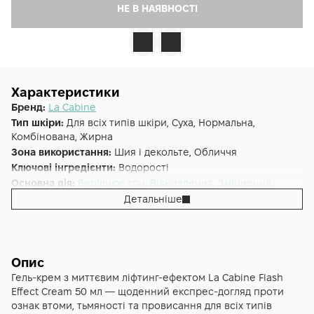
НЕ В НАЯВНОСТІ
Характеристики
Бренд:
La Cabine
Тип шкіри:
Для всіх типів шкіри, Суха, Нормальна,
Комбінована, Жирна
Зона використання:
Шия і декольте, Обличчя
Ключові інгредієнти:
Водорості
Основна дія:
Вирівнює тон
,
Відновлення
,
Зміцнення
,
Ліфтинг
,
Пом'якшення
,
Сяяння
Детальніше
Форма випуску:
Гель-крем
Країна:
Іспанія
Опис
Гель-крем з миттєвим ліфтинг-ефектом La Cabine Flash
Effect Cream 50 мл — щоденний експрес-догляд проти
ознак втоми, тьмяності та провисання для всіх типів