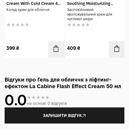
Cream With Cold Cream 40
Soothing Moisturizing
мл
Cream 40 мл
Кольд-крем для обличчя
Заспокійливий
зволожувальний крем для
чутливої шкіри
399
₴
409
₴
Відгуки про Гель для обличчя з ліфтинг-
ефектом La Cabine Flash Effect Cream 50 мл
0.0
на основі 0 відгуків
ЗАЛИШИТИ ВІДГУК