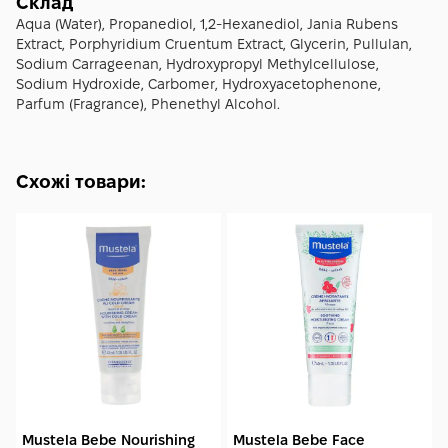
швидкий результат. У вечірньому варіанті він добре
Склад
поєднується з сироваткою з гіалуроновою кислотою:
Aqua (Water), Propanediol, 1,2-Hexanediol, Jania Rubens
нанеси її першою, дай вбратися, після чого наклади крем.
Extract, Porphyridium Cruentum Extract, Glycerin, Pullulan,
Sodium Carrageenan, Hydroxypropyl Methylcellulose,
Sodium Hydroxide, Carbomer, Hydroxyacetophenone,
Parfum (Fragrance), Phenethyl Alcohol.
Схожі товари:
Mustela Bebe Nourishing
Mustela Bebe Face