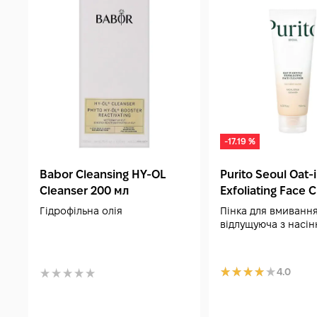
-17.19 %
Babor Cleansing HY-OL
Purito Seoul Oat-
Cleanser 200 мл
Exfoliating Face 
150 мл
Гідрофільна олія
Пінка для вмиванн
відлущуюча з насін
4.0