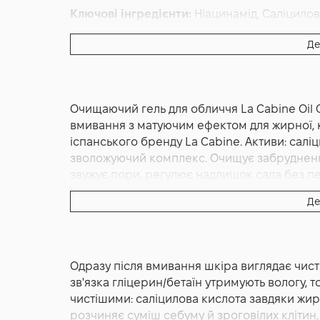
Ключові інгредієнти:
Ніацинамід, Саліцилов
Основна дія:
Відновлення
,
Від розширених 
Де
Додаткові властивості:
Без сульфатів
Форма випуску:
Гель
Країна:
Іспанія
Очищаючий гель для обличчя La Cabine Oil 
Альтернативна назва:
La Cabine Oil Control 
вмивання з матуючим ефектом для жирної, к
іспанського бренду La Cabine. Активи: саліц
зволожуючий комплекс. Очищує забруднення
звужує пори, регулює надлишок сала без пере
Шовковиста легка піна, не пересушує.
Де
La Cabine Oil Control Cleanser Gel 250 мл — 
іспанського бренду La Cabine, призначений
контролю себуму і чистих пор. Лінійка побуд
Одразу після вмивання шкіра виглядає чист
ніацинаміді та цинку, і цей засіб відкриває
зв'язка гліцерин/бетаїн утримують вологу, т
sodium coco-sulfate в комбінації з decyl glu
чистішими: саліцилова кислота завдяки жи
змивають надлишок шкірного сала разом із
розчиняє суміш себуму й зроговілих клітин