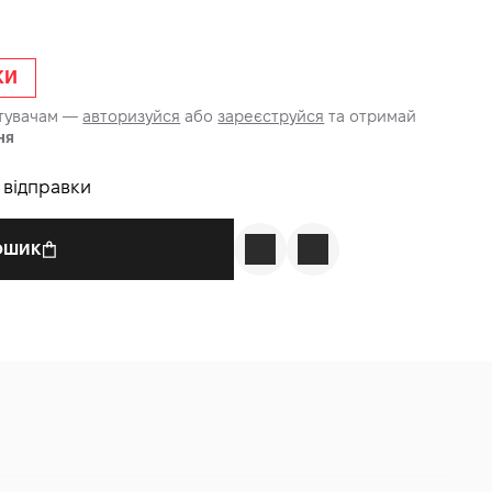
КИ
стувачам —
авторизуйся
або
зареєструйся
та отримай
ня
о відправки
КОШИК