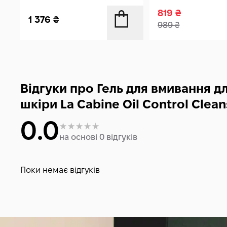
819
₴
1 376
₴
989
₴
Відгуки про Гель для вмивання д
шкіри La Cabine Oil Control Clean
0.0
на основі 0 відгуків
Поки немає відгуків