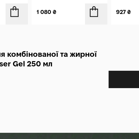
1 080
₴
927
₴
ля комбінованої та жирної
ser Gel 250 мл