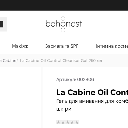
Макіяж
Засмага та SPF
Інтимна косм
a Cabine
/
La Cabine Oil Control Cleanser Gel 250 мл
Артикул:
002806
La Cabine Oil Con
Гель для вмивання для комб
шкіри