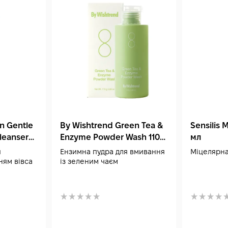
in Gentle
By Wishtrend Green Tea &
Sensilis 
Cleanser
Enzyme Powder Wash 110
мл
мл
я
Ензимна пудра для вмивання
Міцелярна
ням вівса
із зеленим чаєм