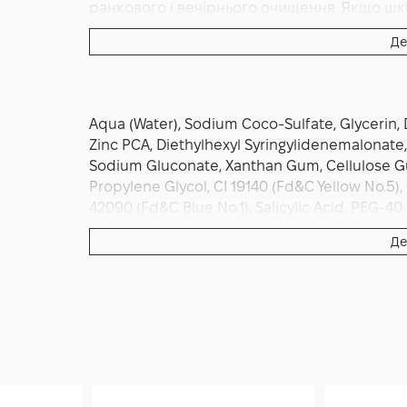
ранкового і вечірнього очищення. Якщо шк
перейди на режим один раз на день — увеч
Де
очищення обов'язково нанеси зволожувач: н
поєднуються з легкими гель-кремами та сир
Aqua (Water), Sodium Coco-Sulfate, Glycerin,
Zinc PCA, Diethylhexyl Syringylidenemalonate, 
Sodium Gluconate, Xanthan Gum, Cellulose Gu
Propylene Glycol, CI 19140 (Fd&C Yellow No.5), 
42090 (Fd&C Blue No.1), Salicylic Acid, PEG-40
Hexamethylindanopyran, Linalyl Acetate.
Де