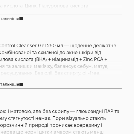
а кислота, Цинк, Гіалуронова кислота
пор
,
Очищення
тальніше
Control Cleanser Gel 250 мл — щоденне делікатне
Cleansing Gel
омбінованої та схильної до акне шкіри від
илова кислота (BHA) + ніацинамід + Zinc PCA +
 та залишки макіяжу, балансує себум, матує,
сушування. Без олії, без спирту, oil-free.
тальніше
це очищувальний гель з лінійки Oil Control
 для комбінованої та жирної шкіри, яка потребує
ована на трійці активів — саліциловій кислоті,
ою і матовою, але без скрипу — глюкозидні ПАР та
 щоденну рутину догляду за такою шкірою. М'які ПАР
ому стягнутості немає. Пори візуально стають
coside та coco-glucoside створюють легку піну і
ророзчинній природі проникає всередину і
 залишками макіяжу, не порушуючи гідроліпідний
, через що чорні цятки з часом стають менш