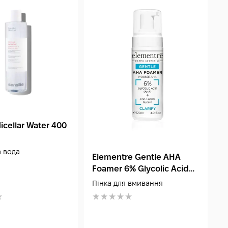
Micellar Water 400
B
G
м
 вода
З
Elementre Gentle AHA
г
Foamer 6% Glycolic Acid
120 мл
Пінка для вмивання