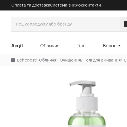
Оплата та доставка
Система знижок
Контакти
Акції
Обличчя
Тіло
Волосся
Behonest
/
Обличчя
/
Очищення
/
Гелі для вмивання
/
L