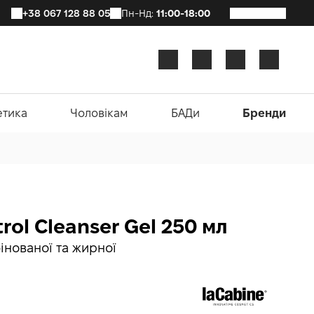
+38 067 128 88 05
Пн-Нд:
11:00-18:00
етика
Чоловікам
БАДи
Бренди
trol Cleanser Gel 250 мл
інованої та жирної