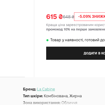
615
₴
648
₴
-5.09% ЗНИЖ
Краща ціна зареєстрованим кори
промокод 10% на перше замовлен
Товар у наявності, готовий д
𒊹
ДОДАТИ В 
Бренд:
La Cabine
Тип шкіри:
Комбінована, Жирна
Зона використання:
Обличчя