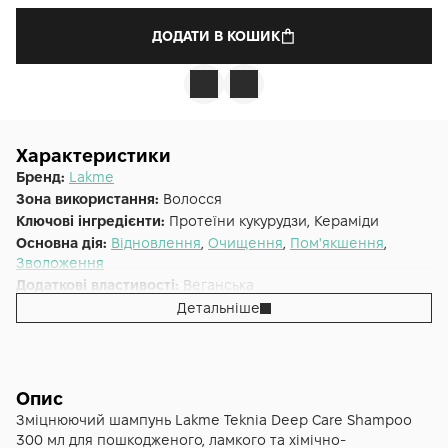
ДОДАТИ В КОШИК
Характеристики
Бренд:
Lakme
Зона використання:
Волосся
Ключові інгредієнти:
Протеїни кукурудзи, Керамiди
Основна дія:
Відновлення
,
Очищення
,
Пом'якшення
,
Зволоження
Додаткові властивості:
Веганська
Форма випуску:
Шампунь
Детальніше
Країна:
Іспанія
Тип волосся:
Пошкоджене, Сухе
Об'єм (мл/г):
300
Опис
Зміцнюючий шампунь Lakme Teknia Deep Care Shampoo
300 мл для пошкодженого, ламкого та хімічно-