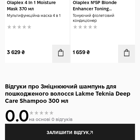
Olaplex 4 In 1 Moisture
Olaplex №5P Blonde
Mask 370 мл
Enhancer Toning
Conditioner 250 мл
Мультифункційна маска 4 в 1
Тонуючий фіолетовий
кондиціонер
3 629
₴
1 659
₴
Відгуки про Зміцнюючий шампунь для
пошкодженого волосся Lakme Teknia Deep
Care Shampoo 300 мл
0.0
на основі 0 відгуків
ЗАЛИШИТИ ВІДГУК