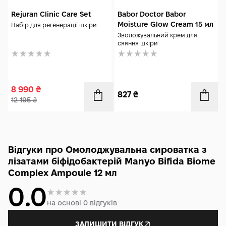
Rejuran Clinic Care Set
Babor Doctor Babor
Moisture Glow Cream 15 мл
Набір для регенерації шкіри
Зволожувальний крем для
сяяння шкіри
8 990
₴
827
₴
12 195
₴
Відгуки про Омолоджувальна сироватка з
лізатами біфідобактерій Manyo Bifida Biome
Complex Ampoule 12 мл
0.0
на основі 0 відгуків
ЗАЛИШИТИ ВІДГУК