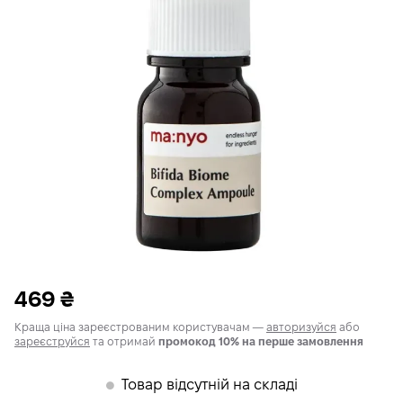
469
₴
Краща ціна зареєстрованим користувачам —
авторизуйся
або
зареєструйся
та отримай
промокод 10% на перше замовлення
Товар відсутній на складі
𒊹