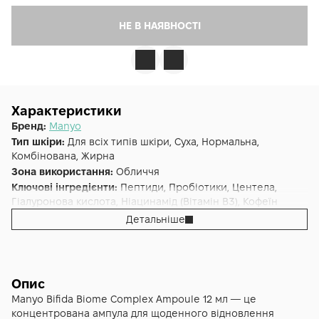
НЕ В НАЯВНОСТІ
Характеристики
Бренд:
Manyo
Тип шкіри:
Для всіх типів шкіри, Суха, Нормальна,
Комбінована, Жирна
Зона використання:
Обличчя
Ключові інгредієнти:
Пептиди, Пробіотики, Центела,
Гіалуронова кислота, Ніацинамід (Вітамін B3), Кофеїн
Основна дія:
Антивіковий
,
Від почервоніння
,
Детальніше
Розгладження
,
Зволоження
Форма випуску:
Сироватка
Країна:
Південна Корея
Альтернативна назва:
Мініатюра сироватки омолоджуючої
Опис
з лізатами біфідобактерій Manyo Bifida Biome Complex
Manyo Bifida Biome Complex Ampoule 12 мл — це
Ampoule 12 ml
концентрована ампула для щоденного відновлення