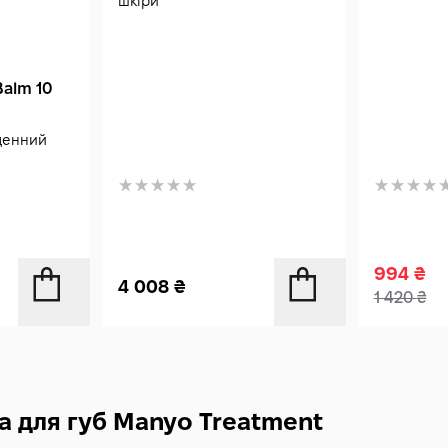
шкіри
Balm 10
денний
994
₴
4 008
₴
1 420
₴
а для губ Manyo Treatment