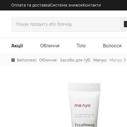
Оплата та доставка
Система знижок
Контакти
Акції
Обличчя
Тіло
Волосся
Behonest
/
Обличчя
/
Засоби для губ
/
Manyo
/
Manyo Tr