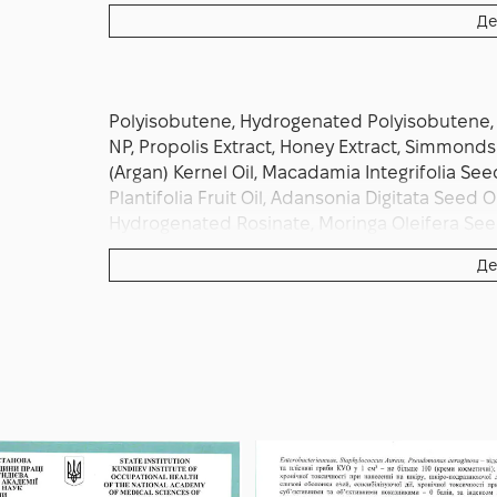
періоди активного лущення можна наносити
Де
стабільний комфорт
Polyisobutene, Hydrogenated Polyisobutene, 
NP, Propolis Extract, Honey Extract, Simmonds
(Argan) Kernel Oil, Macadamia Integrifolia See
Plantifolia Fruit Oil, Adansonia Digitata Seed 
Hydrogenated Rosinate, Moringa Oleifera Seed 
Plantifolia Fruit Extract, Mentha Spicata Herb O
Де