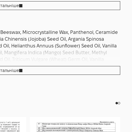
 локально частіше, поки не повернеться
тальніше
Beeswax, Microcrystalline Wax, Panthenol, Ceramide
ia Chinensis (Jojoba) Seed Oil, Argania Spinosa
d Oil, Helianthus Annuus (Sunflower) Seed Oil, Vanilla
Oil, Mangifera Indica (Mango) Seed Butter, Methyl
Oil, Triticum Vulgare (Wheat) Germ Oil, Vanilla
il, Elaeis Guineensis Oil, Tocopherol.
тальніше