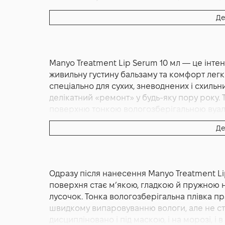
Основна дія:
Живлення
,
Відновлення
,
Пом'я
Де
Форма випуску:
Сироватка
Країна:
Південна Корея
Альтернативна назва:
Сироватка для губ лі
Manyo Treatment Lip Serum 10 мл — це інтен
живильну густину бальзаму та комфорт легк
спеціально для сухих, зневоднених і схильн
делікатний «ремонт» у будь‑яку пору року.
поверхню тонкою вологозберігальною вуалл
стягнення. За інформацією виробника, ключ
Де
компонент, які допомагають підтримувати б
всередині, а комплекс пом’якшувальних олі
вітром, кондиціонованим повітрям і част
Treatment Lip Serum працює не лише як базо
Одразу після нанесення Manyo Treatment Lip
відновлює губи до ранку та готує їх до макі
поверхня стає м’якою, гладкою й пружною на
Сироватка має збалансовану консистенцію:
лусочок. Тонка вологозберігальна плівка п
зменшити шорсткість, але не липка і не «ва
швидкому випаровуванню вологи, але не ст
Нейтральний доглядовий аромат швидко зни
дисципліновано і під маскою, і на морозі, і 
доглянутості. Продукт зручно інтегрується 