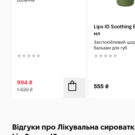
обличчя
Lips ID Soothing 
мл
Заспокійливий що
бальзам для губ
994
₴
555
₴
1 420
₴
Відгуки про Лікувальна сироватк