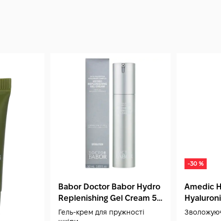
-30 %
Babor Doctor Babor Hydro
Amedic H
Replenishing Gel Cream 50
Hyaluron
мл
Serum 30
Гель-крем для пружності
Зволожуюч