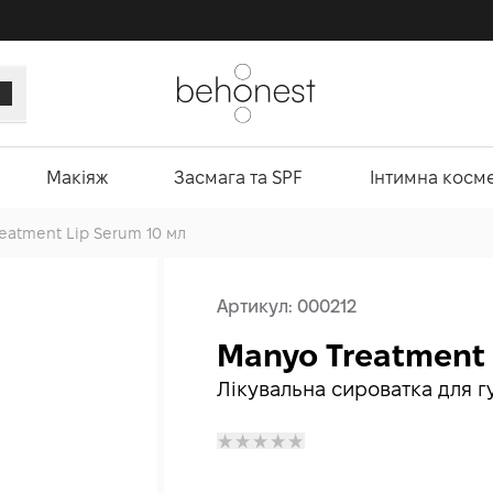
Макіяж
Засмага та SPF
Інтимна косм
eatment Lip Serum 10 мл
Артикул:
000212
Manyo Treatment 
Лікувальна сироватка для г