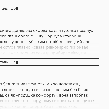
кшення
,
Зволоження
тальніше
кувальна Manyo Treatment Lip Serum 10 ml
сивна доглядова сироватка для губ, яка поєднує
ого глянцевого фінішу. Формула створена
их до лущення губ, яким потрібен швидкий, але
 Текстура плавно ковзає, рівномірно покриває
ю і вже з перших секунд прибирає відчуття
ову роль відіграють пантенол і церамідовий
тальніше
ар’єрну функцію та довше утримувати вологу
й та восків зміцнює захист від пересушення
ими температурними перепадами. Саме тому Manyo
вий денний догляд, а й як нічна маска, що
 Serum зникає сухість і мікрошорсткість,
яжу без потреби у щільних шарах помад.
 дотик, а контур виглядає чіткішим без білих
 достатньо щільна, щоб закрити мікротріщинки й
рацює як «подушка комфорту»: вона запобігає
жка», тож її комфортно носити протягом дня.
ворює липкого шару, тому сироватка поводиться
кає, залишаючи лише відчуття м’якості й
в умовах кондиціонера. Уже після кількох
в повсякденну рутину: він працює як праймер