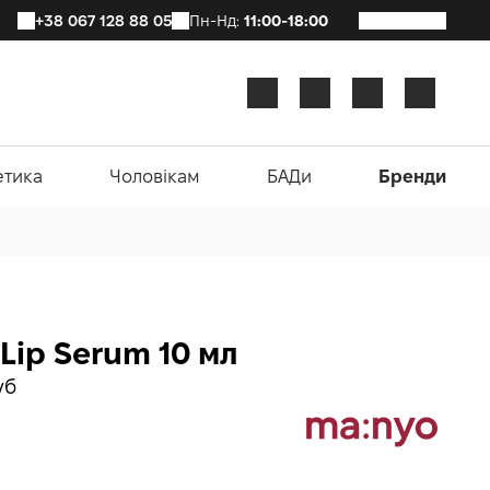
+38 067 128 88 05
Пн-Нд:
11:00-18:00
етика
Чоловікам
БАДи
Бренди
Lip Serum 10 мл
уб