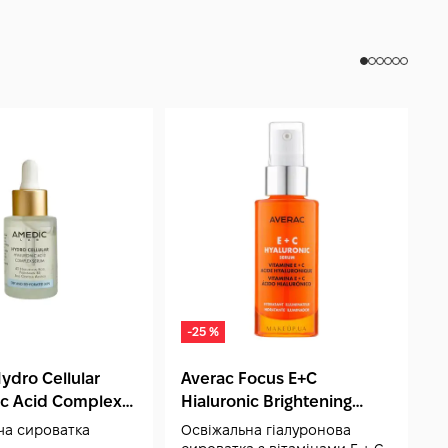
-25 %
ydro Cellular
Averac Focus E+C
E
ic Acid Complex
Hialuronic Brightening
Н
 мл
Serum 30 мл
а сироватка
Освіжальна гіалуронова