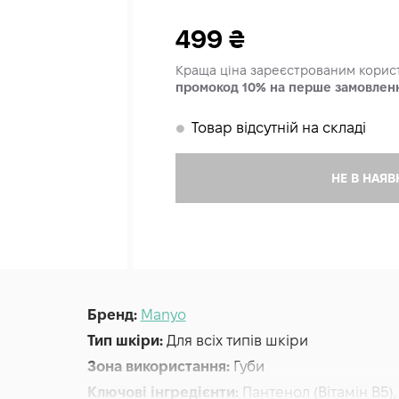
499
₴
Краща ціна зареєстрованим кори
промокод 10% на перше замовлен
Товар відсутній на складі
𒊹
НЕ В НАЯВ
Бренд:
Manyo
Тип шкіри:
Для всіх типів шкіри
Зона використання:
Губи
Ключові інгредієнти:
Пантенол (Вітамін B5)