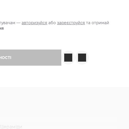
стувачам —
авторизуйся
або
зареєструйся
та отримай
ня
НОСТІ
, Цераміди