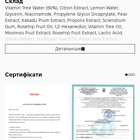
Склад
Vitamin Tree Water (50%), Citron Extract, Lemon Water,
Manyo Vitamin Tree Brightening Pack стане хорошим
Glycerin, Niacinamide, Propylene Glycol Dicaprylate, Pear
доповненням до щотижневої рутини догляду за шкірою,
Extract, Kakadu Plum Extract, Propolis Extract, Sclerotium
допомагаючи підтримувати її природну свіжість,
Gum, Rosehip Fruit Oil, 1,2-Hexanediol, Vitamin Tree Oil,
зволоження та доглянутий вигляд. Формат 75 мл зручний
Moomoo Fruit Extract, Rosehip Fruit Extract, Lactic Acid,
для регулярного використання та дозволяє довгий час
Honey Extract, Sunflower Seed Oil, Royal Jelly Extract,
підтримувати шкіру у комфортному стані.
Cetearyl Olivate, Sorbitan Olivate, Betaine, Mung Bean
Детальніше
Extract, Honey, Xanthan Gum, Disteardimonium Hectorite,
Acai Fruit Extract, Licorice Root Extract, Cetearyl Alcohol,
Arachidyl Alcohol, Behenyl Alcohol, Glycerin, Tocopherol,
Arachidyl Glucoside, Cereal, Ethyl Glucoside, Orange Oil,
Сертифікати
Lime Oil, Limonene, Citral