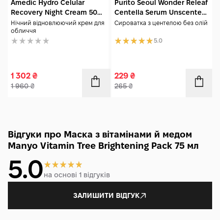
Amedic Hydro Celular
Purito Seoul Wonder Releaf
Recovery Night Cream 50
Centella Serum Unscented
мл
15 мл
Нічний відновлюючий крем для
Сироватка з центелою без олій
обличчя
5.0
1 302
₴
229
₴
1 960
₴
265
₴
Відгуки про Маска з вітамінами й медом
Manyo Vitamin Tree Brightening Pack 75 мл
5.0
на основі 1 відгуків
ЗАЛИШИТИ ВІДГУК