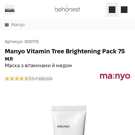
МЕНЮ
Manyo
Артикул:
000175
Manyo Vitamin Tree Brightening Pack 75
мл
Маска з вітамінами й медом
5.0
1 відгуків
𒊹