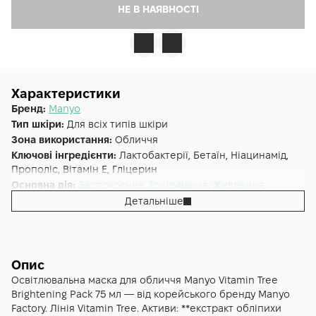
НЕ В НАЯВНОСТІ
Характеристики
Бренд:
Manyo
Тип шкіри:
Для всіх типів шкіри
Зона використання:
Обличчя
Ключові інгредієнти:
Лактобактерії, Бетаїн, Ніацинамід,
Прополіс, Вітамін E, Гліцерин
Основна дія:
Заспокоєння
,
Тонізування
,
Живлення
,
Відновлення
,
Розгладження
,
Освітлення
,
Зволоження
Детальніше
Додаткові властивості:
Нічна маска
Форма випуску:
Маска
Країна:
Південна Корея
Лінійка:
Manyo Vitamin Tree
Опис
Об'єм (мл/г):
75
Освітлювальна маска для обличчя Manyo Vitamin Tree
Brightening Pack 75 мл — від корейського бренду Manyo
Factory. Лінія Vitamin Tree. Активи: **екстракт обліпихи