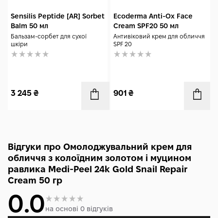
Sensilis Peptide [AR] Sorbet
Ecoderma Anti-Ox Face
Balm 50 мл
Cream SPF20 50 мл
Бальзам-сорбет для сухої
Антивіковий крем для обличчя
шкіри
SPF 20
3 245
₴
901
₴
Відгуки про Омолоджувальний крем для
обличчя з колоїдним золотом і муцином
равлика Medi-Peel 24k Gold Snail Repair
Cream 50 гр
0.0
на основі 0 відгуків