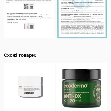
Hydrolyzed Pea Protein, Phytosterol, Lecithin, Squalane,
Olive Oil, Polypeptide S. R.-Spider-1, Ceramide N. P.,
Gelangum, S. H.-Decapeptide-7, S. H.-Octapeptide-4, S. H.-
Oligopeptide -9, S.H.-Pentapeptide-19, Acetylhexapeptide-8,
Carpertripeptide-1, Palmitoylpentapeptide-4, Linalul,
Limonene.
Схожі товари: