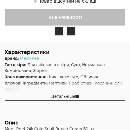
Товар відсутній на складі
𒊹
НЕ В НАЯВНОСТІ
Характеристики
Бренд:
Medi-Peel
Тип шкіри:
Для всіх типів шкіри, Суха, Нормальна,
Комбінована, Жирна
Зона використання:
Шия і декольте, Обличчя
Ключові інгредієнти:
Пептиди, Пробіотики, Рослинні олії,
Муцин
Основна дія:
Вирівнює тон
,
Відновлення
,
Ліфтинг
,
Детальніше
Антивіковий
,
Від зморшок
,
Від подразнень
,
Від
почервоніння
Додаткові властивості:
Cruelty-free
Форма випуску:
Крем
Опис
Країна:
Південна Корея
Medi-Peel 24k Gold Snail Repair Cream 50 гр —