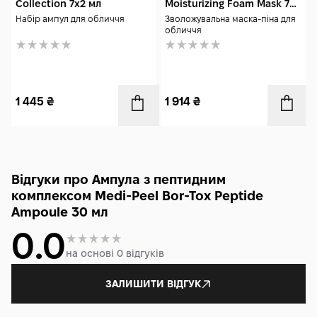
Collection 7x2 мл
Moisturizing Foam Mask 75
мл
Набір ампул для обличчя
Зволожувальна маска-піна для
обличчя
1 445
₴
1 914
₴
Відгуки про Ампула з пептидним
комплексом Medi-Peel Bor-Tox Peptide
Ampoule 30 мл
0.0
на основі 0 відгуків
ЗАЛИШИТИ ВІДГУК