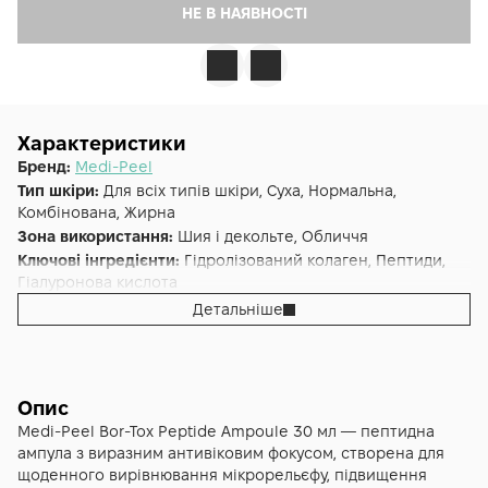
НЕ В НАЯВНОСТІ
Характеристики
Бренд:
Medi-Peel
Тип шкіри:
Для всіх типів шкіри, Суха, Нормальна,
Комбінована, Жирна
Зона використання:
Шия і декольте, Обличчя
Ключові інгредієнти:
Гідролізований колаген, Пептиди,
Гіалуронова кислота
Основна дія:
Від зморшок
Детальніше
Додаткові властивості:
В ампулах
Форма випуску:
Сироватка
Країна:
Південна Корея
Альтернативна назва:
Medi-Peel Bor-Tox Peptide Ampoule,
Опис
Ампула з пептидним комплексом 30 ml
Medi-Peel Bor-Tox Peptide Ampoule 30 мл — пептидна
ампула з виразним антивіковим фокусом, створена для
щоденного вирівнювання мікрорельєфу, підвищення