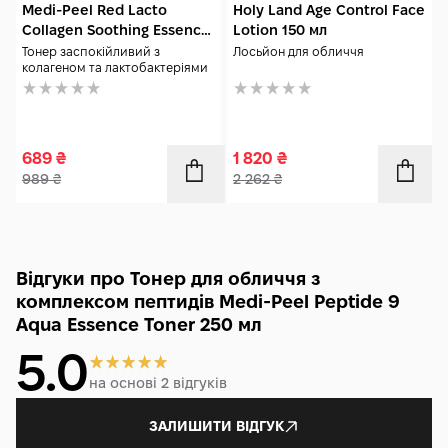
Medi-Peel Red Lacto
Holy Land Age Control Face
Collagen Soothing Essence
Lotion 150 мл
Toner 200 мл
Тонер заспокійливий з
Лосьйон для обличчя
колагеном та лактобактеріями
689
₴
1 820
₴
989
₴
2 262
₴
Відгуки про Тонер для обличчя з
комплексом пептидів Medi-Peel Peptide 9
Aqua Essence Toner 250 мл
5.0
на основі 2 відгуків
ЗАЛИШИТИ ВІДГУК