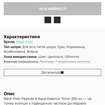
НЕ В НАЯВНОСТІ
Характеристики
Бренд:
Medi-Peel
Тип шкіри:
Для всіх типів шкіри, Суха, Нормальна,
Комбінована, Жирна
Зона використання:
Шия і декольте, Обличчя
Ключові інгредієнти:
Пептиди, Гіалуронова кислота,
Колаген
Основна дія:
Антивіковий
,
Розгладження
,
Зволоження
Детальніше
Додаткові властивості:
Cruelty-free
Форма випуску:
Тонер
Країна:
Південна Корея
Лінійка:
MEDI-PEEL Peptide 9 Aqua
Опис
Альтернативна назва:
Зволожуючий тонер-есенція для
Medi-Peel Peptide 9 Aqua Essence Toner 250 мл — це
обличчя з комплексом пептидів MEDI-PEEL Peptide 9 Aqua
тонер есенція з підвищеною часткою доглядових