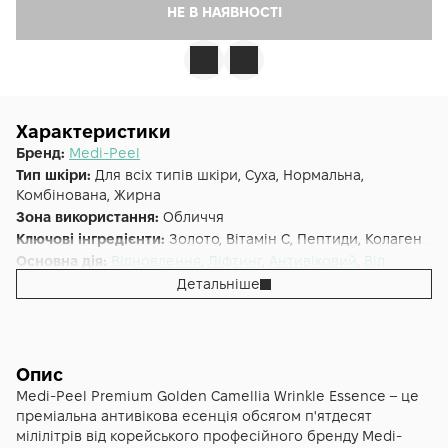
НЕ В НАЯВНОСТІ
Характеристики
Бренд:
Medi-Peel
Тип шкіри:
Для всіх типів шкіри, Суха, Нормальна,
Комбінована, Жирна
Зона використання:
Обличчя
Ключові інгредієнти:
Золото, Вітамін С, Пептиди, Колаген
Основна дія:
Відновлення
,
Ліфтинг
,
Антивіковий
,
Від
зморшок
,
Зволоження
Детальніше
Форма випуску:
Есенція
Країна:
Південна Корея
Об'єм (мл/г):
50
Опис
Medi-Peel Premium Golden Camellia Wrinkle Essence – це
преміальна антивікова есенція обсягом п'ятдесят
мілілітрів від корейського професійного бренду Medi-