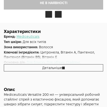
НЕ В НАЯВНОСТІ
Характеристики
Бренд:
Mediceuticals
Тип шкіри:
Для всіх типів
Зона використання:
Волосся
Ключові інгредієнти:
Цитронела, Вітамін А, Пантенол,
Пантенол (Вітамін B5), Вітамін E
Основна дія:
Для блиску
,
Для об'єму
,
Стайлінг
,
Моделювання
,
Фіксація
Детальніше
Форма випуску:
Мус
Країна:
США
Альтернативна назва:
Стайлінговий мус середньої
фіксації Versatile
Опис
Mediceuticals Versatile 200 мл — універсальний робочий
стайлінг спрей з еластичною фіксацією, який допомагає
швидко зібрати силует, підкреслити текстуру і зберегти