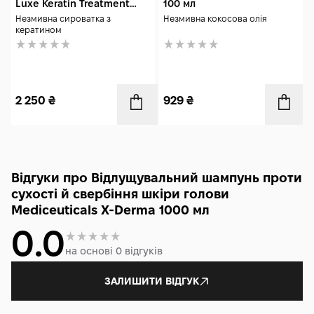
Luxe Keratin Treatment
100 мл
Serum 200 мл
Незмивна сироватка з
Незмивна кокосова олія
кератином
2 250
₴
929
₴
Відгуки про Відлущувальний шампунь проти
сухості й свербіння шкіри голови
Mediceuticals X-Derma 1000 мл
0.0
на основі 0 відгуків
ЗАЛИШИТИ ВІДГУК