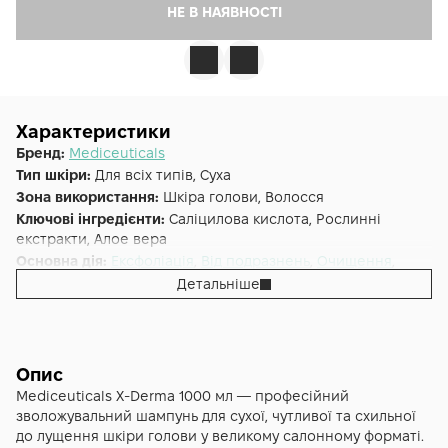
НЕ В НАЯВНОСТІ
Характеристики
Бренд:
Mediceuticals
Тип шкіри:
Для всіх типів, Суха
Зона використання:
Шкіра голови, Волосся
Ключові інгредієнти:
Саліцилова кислота, Рослинні
екстракти, Алое вера
Основна дія:
Ексфоліація
,
Від подразнень
,
Очищення
,
Зволоження
Детальніше
Форма випуску:
Шампунь
Країна:
США
Лінійка:
Mediceuticals Scalp Therapies
Альтернативна назва:
Відлущуючий шампунь проти
Опис
сухості та свербежу шкіри голови X-Derma
Mediceuticals X-Derma 1000 мл — професійний
зволожувальний шампунь для сухої, чутливої та схильної
до лущення шкіри голови у великому салонному форматі.