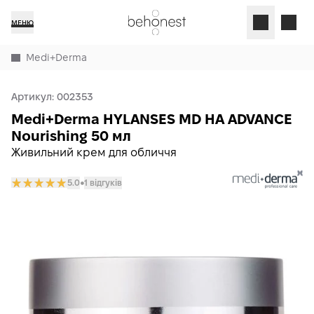
МЕНЮ
Medi+Derma
Артикул:
002353
Medi+Derma HYLANSES MD HA ADVANCE
Nourishing 50 мл
Живильний крем для обличчя
5.0
1 відгуків
𒊹