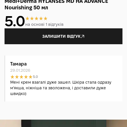
Medi+Derma HYLANSES MD HA ADVANCE
Nourishing 50 мл
5.0
на основі 1 відгуків
ЗАЛИШИТИ ВІДГУК
Тамара
29.01.2026
5.0
Мені крем взагалі дуже зашел. Шкіра стала одразу
мʼякша, ніжніша та зволожена, і доставили дуже
швидко)