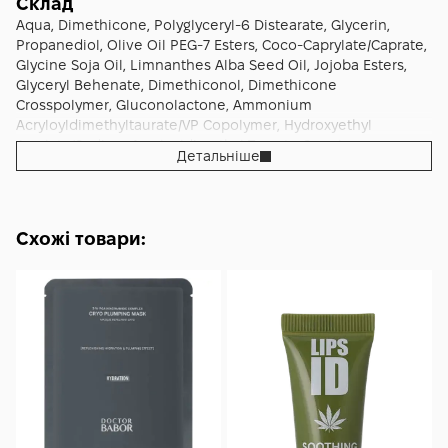
Склад
Aqua, Dimethicone, Polyglyceryl-6 Distearate, Glycerin,
Propanediol, Olive Oil PEG-7 Esters, Coco-Caprylate/Caprate,
Glycine Soja Oil, Limnanthes Alba Seed Oil, Jojoba Esters,
Glyceryl Behenate, Dimethiconol, Dimethicone
Crosspolymer, Gluconolactone, Ammonium
Acryloyldimethyltaurate/VP Copolymer, Hydroxyethyl
Acrylate/Sodium Acryloyldimethyl Taurate Copolymer,
Детальніше
Triticum Vulgare Germ Oil Unsaponifiables, Alcohol, Ascorbyl
Glucoside, Butyrospermum Parkii Butter Extract, Calendula
Officinalis Flower Extract, Caprylic/Capric Triglyceride,
Ceramide NP, Cetyl Alcohol, Disodium EDTA,
Схожі товари:
Ethylhexylglycerin, Glycine Soja Oil Unsaponifiables,
Hydrochloric Acid, Hydrogenated Phosphatidylcholine,
Niacin, Niacinamide, Olea Europaea Oil Unsaponifiables,
Parfum, Pentylene Glycol, Phenoxyethanol, Polyglyceryl-3
Beeswax, Polysorbate 20, Sodium Chloride, Sodium Cholate,
Sodium Hyaluronate, Sodium Hydroxide, Squalane,
Tocopherol, Tocopheryl Acetate, Triethanolamine, Xanthan
Gum.