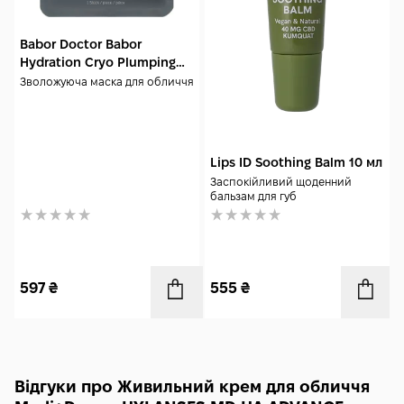
Babor Doctor Babor
Hydration Cryo Plumping
Mask 1 шт
Зволожуюча маска для обличчя
Lips ID Soothing Balm 10 мл
Заспокійливий щоденний
бальзам для губ
597
₴
555
₴
Відгуки про Живильний крем для обличчя