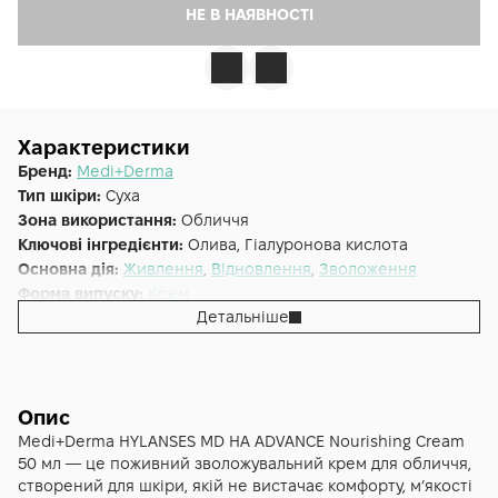
НЕ В НАЯВНОСТІ
Характеристики
Бренд:
Medi+Derma
Тип шкіри:
Суха
Зона використання:
Обличчя
Ключові інгредієнти:
Олива, Гіалуронова кислота
Основна дія:
Живлення
,
Відновлення
,
Зволоження
Форма випуску:
Крем
Детальніше
Країна:
Іспанія
Опис
Medi+Derma HYLANSES MD HA ADVANCE Nourishing Cream
50 мл — це поживний зволожувальний крем для обличчя,
створений для шкіри, якій не вистачає комфорту, м’якості