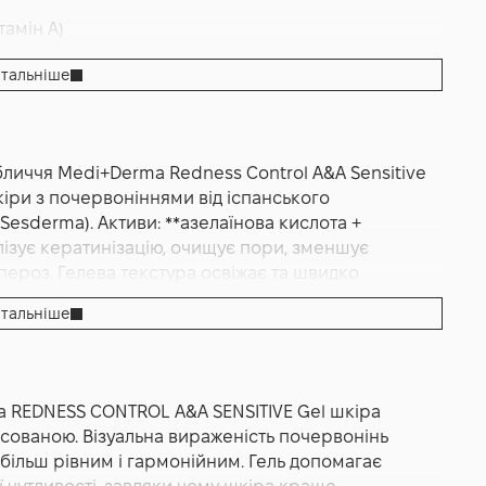
тамін A)
я
тальніше
личчя Medi+Derma Redness Control A&A Sensitive
 проти розацеа
кіри з почервоніннями від іспанського
sderma). Активи: **азелаїнова кислота +
алізує кератинізацію, очищує пори, зменшує
ероз. Гелева текстура освіжає та швидко
 Medi+Derma.
тальніше
E Gel 50 мл — це заспокійливий дерматологічний
+Derma для щоденного догляду за чутливою,
ь і відчуття дискомфорту. Засіб розроблений як
 REDNESS CONTROL A&A SENSITIVE Gel шкіра
в, коли шкіра потребує швидкого заспокоєння,
нсованою. Візуальна вираженість почервонінь
стур і відчуття перевантаження. Формула гелю
 більш рівним і гармонійним. Гель допомагає
у шкіри та зниження її реактивності у відповідь