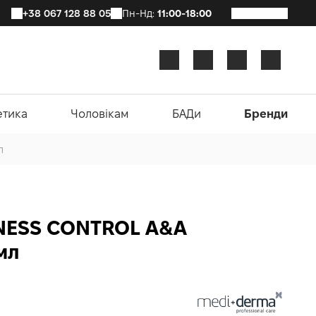
+38 067 128 88 05
Пн-Нд:
11:00-18:00
етика
Чоловікам
БАДи
Бренди
л
NESS CONTROL A&A
мл