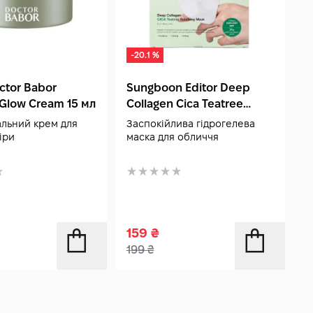
-20.1 %
ctor Babor
Sungboon Editor Deep
B
 Glow Cream 15 мл
Collagen Cica Teatree
C
Soothing Mask 1 шт
7
льний крем для
Заспокійлива гідрогелева
А
іри
маска для обличчя
159
₴
1
199
₴