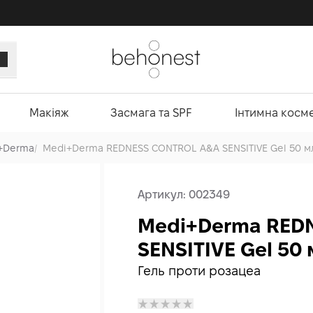
Макіяж
Засмага та SPF
Інтимна косм
+Derma
/
Medi+Derma REDNESS CONTROL A&A SENSITIVE Gel 50 м
Артикул:
002349
Medi+Derma RED
SENSITIVE Gel 50 
Гель проти розацеа