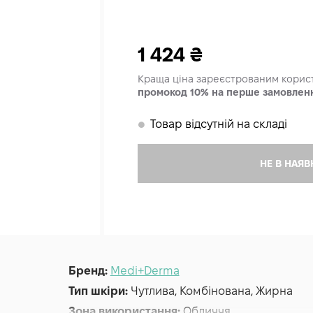
1 424
₴
Краща ціна зареєстрованим кори
промокод 10% на перше замовлен
Товар відсутній на складі
𒊹
НЕ В НАЯВ
Бренд:
Medi+Derma
Тип шкіри:
Чутлива, Комбінована, Жирна
Зона використання:
Обличчя