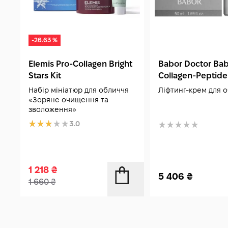
-26.63 %
Elemis Pro-Collagen Bright
Babor Doctor Ba
Stars Kit
Collagen-Peptide
Cream 50 мл
Набір мініатюр для обличчя
Ліфтинг-крем для 
«Зоряне очищення та
зволоження»
3.0
1 218
₴
5 406
₴
1 660
₴