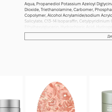
Aqua, Propanediol Potassium Azeloyl Diglycina
Dioxide, Triethanolamine, Carbomer, Phospha
Copolymer, Alcohol Acrylamide/sodium Acrylo
Salicylate, C13-14 Isoparaffin, Cetylpyridinium
Ethylhexylglycerin, Hydrochloric Acid, Hydr
Branchaleaf Oil, Linalool Melalelica Alternifo
Де
Phenoxyethanol Phytosphingosine Hcl Potassiu
Marianum Extract, Sodium Chloride, Sodium C
Oxide, Tocopherol Thanexamic Acid Triticum V