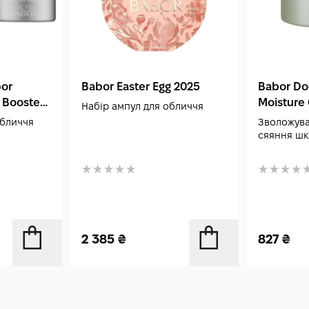
bor
Babor Easter Egg 2025
Babor Do
 Booster
Moisture
Набір ампул для обличчя
обличчя
Зволожува
сяяння шк
2 385
₴
827
₴