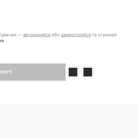
стувачам —
авторизуйся
або
зареєструйся
та отримай
ня
НОСТІ