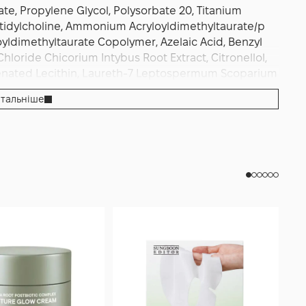
te, Propylene Glycol, Polysorbate 20, Titanium
tidylcholine, Ammonium Acryloyldimethyltaurate/p
yldimethyltaurate Copolymer, Azelaic Acid, Benzyl
 Chloride Chicorium Intybus Root Extract, Citronellol,
ogenated Lecithin, Laureth-7 Leptospermum Scoparium
lia Leaf Dil Mica Niacn, Panthenol Pantolactone Parfum,
тальніше
m Sorbate, Retinal, Retinyl Palmitate Silybum
holate, Sodium Hyaluronate, Sodium Hydroxide Tin
ulgare Germ Extract.