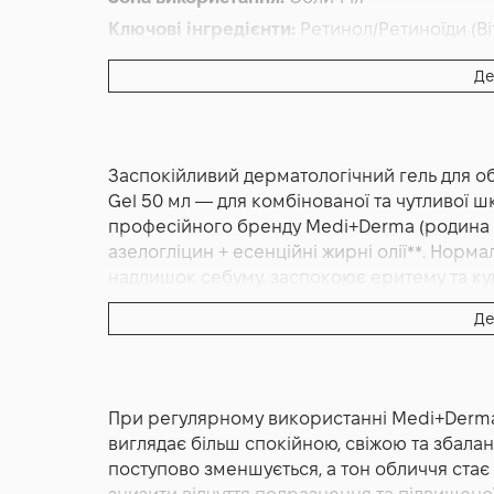
Ключові інгредієнти:
Ретинол/Ретиноїди (Ві
Основна дія:
Від куперозу
,
Від почервонінн
Де
Форма випуску:
Гель
Країна:
Іспанія
Лінійка:
Mediderma Anti-Redness
Заспокійливий дерматологічний гель для об
Альтернативна назва:
Antiredness gel гель
Gel 50 мл — для комбінованої та чутливої ш
професійного бренду Medi+Derma (родина Se
азелогліцин + есенційні жирні олії**. Норм
надлишок себуму, заспокоює еритему та куп
вбирається без липкості. Іспанський бренд
Де
Medi+Derma REDNESS CONTROL A&A SENSITIV
гель для обличчя, створений брендом Medi
реактивною шкірою, схильною до почервонін
При регулярному використанні Medi+Derma
легка альтернатива кремам для тих випадкі
виглядає більш спокійною, свіжою та збала
зволоження та стабілізації без щільних тек
поступово зменшується, а тон обличчя стає
орієнтована на підтримку природного баланс