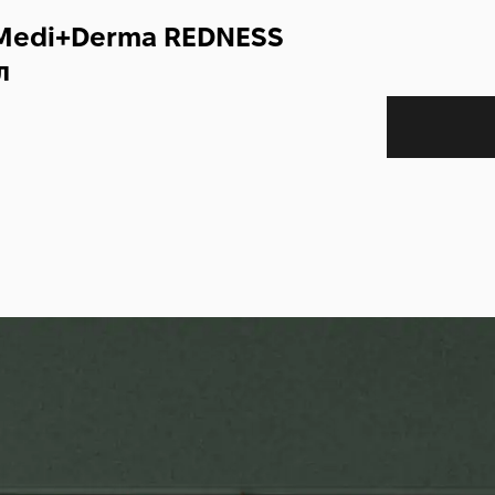
 Medi+Derma REDNESS
л