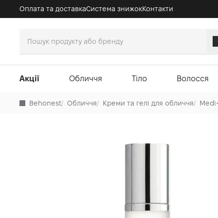
Оплата та доставка
Система знижок
Контакти
Акції
Обличчя
Тіло
Волосся
Behonest
/
Обличчя
/
Креми та гелі для обличчя
/
Medi