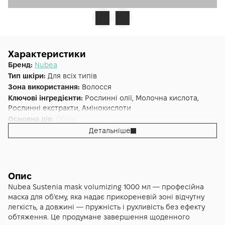
Характеристики
Бренд:
Nubea
Тип шкіри:
Для всіх типів
Зона використання:
Волосся
Ключові інгредієнти:
Рослинні олії, Молочна кислота,
Рослинні екстракти, Амінокислоти
Основна дія:
Об'єм
Форма випуску:
Маска
Детальніше
Країна:
Італія
Лінійка:
Nubea Sustenia
Альтернативна назва:
Sustenia маска для об’єму 1L
Тип волосся:
Тонке
Опис
Nubea Sustenia mask volumizing 1000 мл — професійна
маска для об’єму, яка надає прикореневій зоні відчутну
легкість, а довжині — пружність і рухливість без ефекту
обтяження. Це продумане завершення щоденного