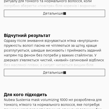
ритуалу для тонкого та нормального волосся, коли
потрібно зберегти «повітря» біля коренів і водночас
отримати щільнішу, слухняну довжину. Текстура маски
Детальніше
кремова й еластична: вона рівномірно огортає пасма
тонкою кондиціонувальною вуаллю, зменшує тертя у
вологому стані, допомагає гребінцю ковзати без ривків і
одразу вирівнює мікрорельєф. Формула зі збалансованим
pH поважає бар’єр волосся, тому після змивання
Відчутний результат
зберігається відчуття «чистої» легкості, а не важкої
Одразу після змивання відчувається м’яка «внутрішня»
плівки; саме на такій базі укладка збирається швидше,
пружність: вологі пасма не чіпляються за щітку, краще
силует стає читабельним, а фініш виглядає природно
розплутуються, швидше висихають і приймають заданий
«дорого» — рівний, сатиновий, без пластикового глянцю.
напрям під феном без потреби у важких стайлінгах. У
Виробник позиціонує Nubea Sustenia mask volumizing як
дзеркалі з’являється чистий, «живий» сатиновий відблиск
універсальну опору щоденного об’ємного стилю: вона
без масляної плівки, а силует читається вищим біля
доповнює очищення шампунем лінійки, стабілізує рельєф
коренів і більш зібраним по довжині. На прямих типах
Детальніше
полотна і готує пасма до легкого термостайлінгу, щоб
виникає охайна «полірованість» без ламінуючої
підйом біля коренів тримався довше без жорсткої
оболонки; на хвилястих та кучерявих завиток стає
фіксації.
читабельнішим і пружнішим, менше розсипається за
Маска поводиться коректно на фарбованій, тонованій та
вологості, контур тримається акуратно навіть у
освітленій довжині: не «з’їдає» глибину відтінку і не
приміщеннях із сухим повітрям. Уже в перші дні помітно,
Для кого підходить
робить фініш тьмяним, навпаки — допомагає світлу
що прикоренева зона не «перевантажується» завчасно, а
Nubea Sustenia mask volumizing 1000 мл розроблена для
рівномірніше відбиватися від поверхні, завдяки чому тон
оптика блиску зберігає чистоту до вечора. Через два–три
тонкого, м’якого та нормального волосся, яке потребує
читається чистіше між оновленнями. На тонких типах не
тижні регулярного використання накопичується