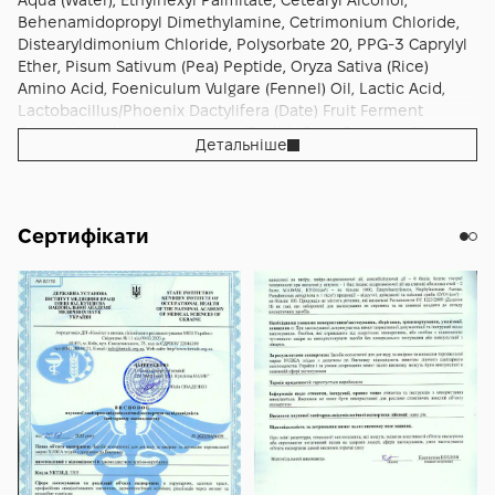
Aqua (Water), Ethylhexyl Palmitate, Cetearyl Alcohol,
довша експозиція для кращої дисципліни контуру. Для
Behenamidopropyl Dimethylamine, Cetrimonium Chloride,
стабільного підсумку поєднуйте маску з шампунем Nubea
Distearyldimonium Chloride, Polysorbate 20, PPG-3 Caprylyl
Sustenia volumizing і легким термозахистом перед феном.
Ether, Pisum Sativum (Pea) Peptide, Oryza Sativa (Rice)
Регулярність, правильна кількість продукту і делікатне
Amino Acid, Foeniculum Vulgare (Fennel) Oil, Lactic Acid,
розчісування у вологому стані забезпечують той
Lactobacillus/Phoenix Dactylifera (Date) Fruit Ferment
результат, за який обирають Nubea Sustenia mask
Extract, Lecithin, Leuconostoc/Radish Root Ferment Filtrate,
Детальніше
volumizing 1000 мл: прикоренева легкість, еластична
Polyperfluoroethoxymethoxy Difluoroethyl PEG Phosphate,
керованість довжини і стабільний, природний об’єм із
Hydroxypropyl Guar, Polyquaternium-37, Citric Acid,
рівним сатиновим відблиском щодня.
Tetrasodium Glutamate Diacetate, Tocopherol, Ascorbyl
Palmitate, DMDM Hydantoin, Potassium Sorbate.
Сертифікати