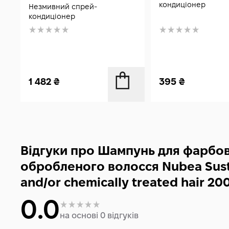
250 мл
кондиціонер
Незмивний спрей-
кондиціонер
1 482
₴
395
₴
Відгуки про Шампунь для фарбов
обробленого волосся Nubea Sust
and/or chemically treated hair 20
0.0
на основі 0 відгуків