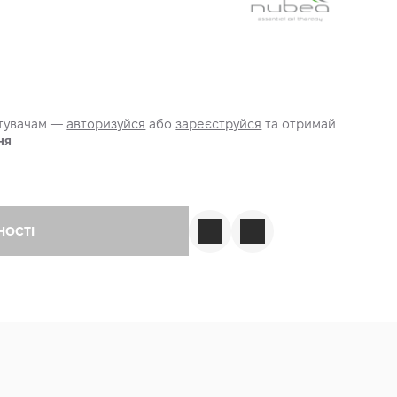
стувачам —
авторизуйся
або
зареєструйся
та отримай
ня
НОСТІ