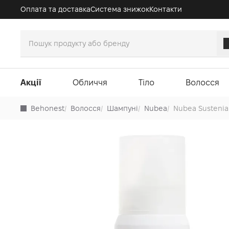
Оплата та доставка
Система знижок
Контакти
Акції
Обличчя
Тіло
Волосся
Behonest
/
Волосся
/
Шампуні
/
Nubea
/
Nubea Sustenia