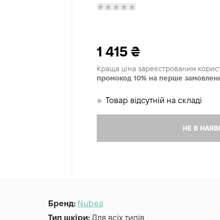
1 415
₴
Краща ціна зареєстрованим кори
промокод 10% на перше замовлен
Товар відсутній на складі
𒊹
НЕ В НАЯВ
Бренд:
Nubea
Тип шкіри:
Для всіх типів