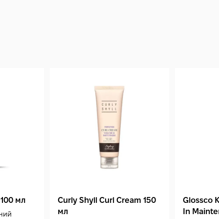
 100 мл
Curly Shyll Curl Cream 150
Glossco K
мл
In Maint
ний