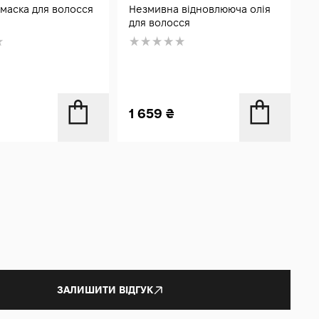
7
маска для волосся
Незмивна відновлююча олія
К
для волосся
с
1 659
₴
ЗАЛИШИТИ ВІДГУК