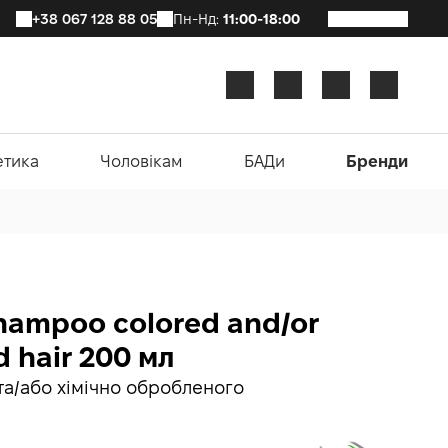
+38 067 128 88 05
Пн-Нд:
11:00-18:00
етика
Чоловікам
БАДи
Бренди
hampoo colored and/or
d hair 200 мл
а/або хімічно обробленого