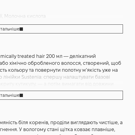
ії, Молочна кислота
ищення
тальніше
ically treated hair 200 мл — делікатний
бо хімічно обробленого волосся, створений, щоб
я фарбованого та/або освітленого волосся 200ml
сть кольору та повернути полотну м’якість уже на
 лінійки Sustenia: спершу налаштувати базові
акриту кутикулу, — а потім вимагати від довжини
редбачуваної керованості під час укладки. Кремова
тальніше
оділах і довжині, акуратно підхоплює себум,
о промиває лінію росту, скроні й потилицю і так
ості. Збалансований pH поважає бар’єр волосся і
ня пігменту та підтримує щільніше закриття
яність біля коренів, проділи виглядають чистіше, а
ться чистіше між оновленнями, а відблиск виглядає
нення. У вологому стані щітка ковзає плавніше,