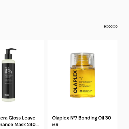
era Gloss Leave
Olaplex №7 Bonding Oil 30
L
enance Mask 240
мл
C