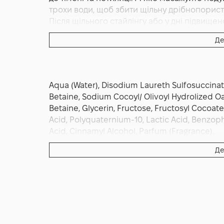
трохи води, щоб збити щільну дрібнопористу 
Після щільного стайлінгу або у дні підвищ
підхід. Продовжіть догляд кондиціонером аб
Де
стайлерами нанесіть несмивний термозахист
максимальної підтримки тону мийте через д
звичного графіка. Уникайте надто гарячої во
рідкими зубцями, дайте полотну коротку па
Aqua (Water), Disodium Laureth Sulfosuccina
разом із регулярністю забезпечують той під
Betaine, Sodium Cocoyl/ Olivoyl Hydrolized O
«дихаючі» проділи, свіжий, «чистий» колір,
Betaine, Glycerin, Fructose, Fructosyl Cocoat
відблиск щодня.
Acid, Polyquaternium-10, Lactic Acid, Benzophe
Acid, Cinnamyl Alcohol, Parfum (Fragrance).
Де