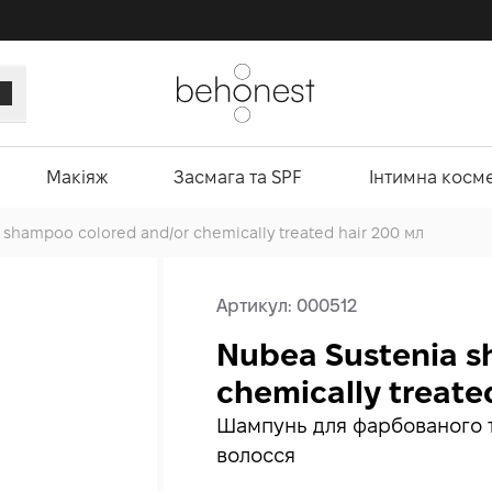
Макіяж
Засмага та SPF
Інтимна косм
 shampoo colored and/or chemically treated hair 200 мл
Артикул:
000512
Nubea Sustenia s
chemically treate
Шампунь для фарбованого т
волосся