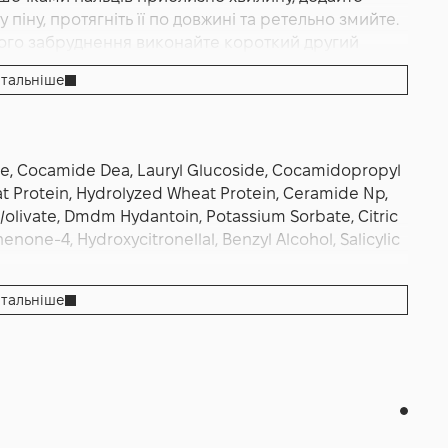
піну, протягніть її по довжині та ретельно змийте.
еного забруднення виконайте короткий другий
о маскою з лінійки Sustenia, а перед феном чи
тальніше
. Частота — за станом волосся і кольору: для
ень або за потреби; у підтримці повертайтеся до
ди, розчісуйте у вологому стані гребінцем із
узу перед термостайлінгом — саме ці прості кроки
te, Cocamide Dea, Lauryl Glucoside, Cocamidopropyl
сумок, за який обирають Nubea Sustenia: чисті
at Protein, Hydrolyzed Wheat Protein, Ceramide Np,
 м’яка еластична довжина і рівний, природний
e/olivate, Dmdm Hydantoin, Potassium Sorbate, Citric
none-4, Hydroxycitronellal, Benzyl Alcohol, Salicylic
тальніше