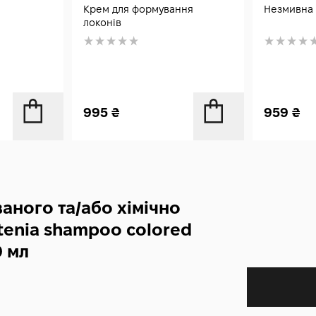
мл
Крем для формування
Незмивна 
локонів
995
₴
959
₴
аного та/або хімічно
enia shampoo colored
0 мл