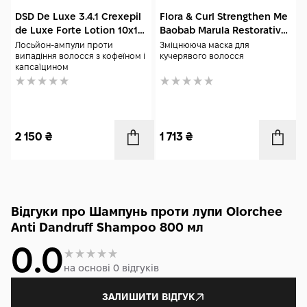
DSD De Luxe 3.4.1 Crexepil
Flora & Curl Strengthen Me
de Luxe Forte Lotion 10x10
Baobab Marula Restorative
мл
Bonding Mask 300 мл
Лосьйон-ампули проти
Зміцнююча маска для
випадіння волосся з кофеїном і
кучерявого волосся
капсаїцином
2 150
₴
1 713
₴
Відгуки про Шампунь проти лупи Olorchee
Anti Dandruff Shampoo 800 мл
0.0
на основі 0 відгуків
ЗАЛИШИТИ ВІДГУК