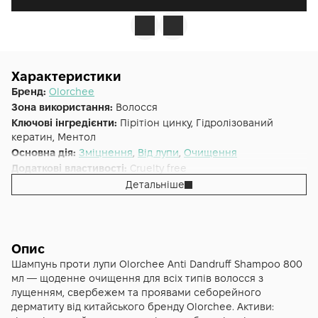
Характеристики
Бренд:
Olorchee
Зона використання:
Волосся
Ключові інгредієнти:
Пірітіон цинку, Гідролізований
кератин, Ментол
Основна дія:
Зміцнення
,
Від лупи
,
Очищення
Додаткові властивості:
Cruelty free
Форма випуску:
Шампунь
Детальніше
Країна:
Італія
Тип волосся:
Усі типи волосся
Опис
Шампунь проти лупи Olorchee Anti Dandruff Shampoo 800
мл — щоденне очищення для всіх типів волосся з
лущенням, свербежем та проявами себорейного
дерматиту від китайського бренду Olorchee. Активи: