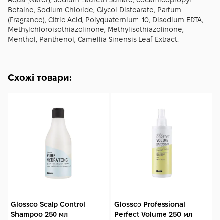
Aqua (Water), Sodium Laureth Sulfate, Cocamidopropyl
зайвої важкості.
Betaine, Sodium Chloride, Glycol Distearate, Parfum
(Fragrance), Citric Acid, Polyquaternium-10, Disodium EDTA,
Methylchloroisothiazolinone, Methylisothiazolinone,
Menthol, Panthenol, Camellia Sinensis Leaf Extract.
Схожі товари:
Glossco Scalp Control
Glossco Professional
Shampoo 250 мл
Perfect Volume 250 мл