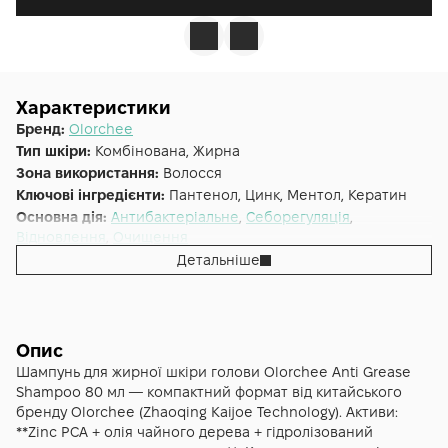
Характеристики
Бренд:
Olorchee
Тип шкіри:
Комбінована, Жирна
Зона використання:
Волосся
Ключові інгредієнти:
Пантенол, Цинк, Ментол, Кератин
Основна дія:
Антибактеріальне
,
Себорегуляція
,
Відновлення
,
Очищення
Форма випуску:
Шампунь
Детальніше
Країна:
Італія
Тип волосся:
Жирне
Опис
Шампунь для жирної шкіри голови Olorchee Anti Grease
Shampoo 80 мл — компактний формат від китайського
бренду Olorchee (Zhaoqing Kaijoe Technology). Активи:
**Zinc PCA + олія чайного дерева + гідролізований