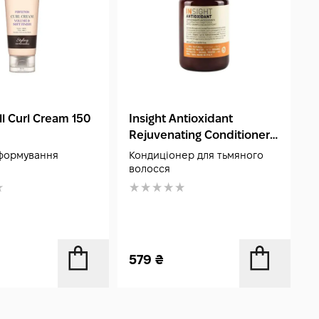
ll Curl Cream 150
Insight Antioxidant
G
Rejuvenating Conditioner
S
400 мл
формування
Кондиціонер для тьмяного
З
волосся
ф
579
₴