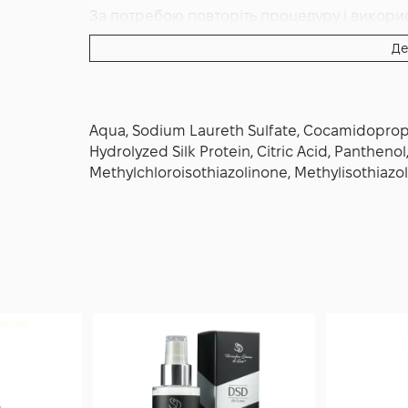
За потребою повторіть процедуру і викорис
Де
Aqua, Sodium Laureth Sulfate, Cocamidopropyl 
Hydrolyzed Silk Protein, Citric Acid, Pantheno
Methylchloroisothiazolinone, Methylisothiazol