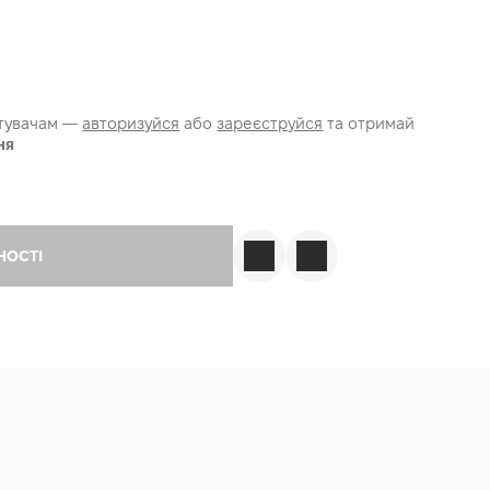
стувачам —
авторизуйся
або
зареєструйся
та отримай
ня
НОСТІ