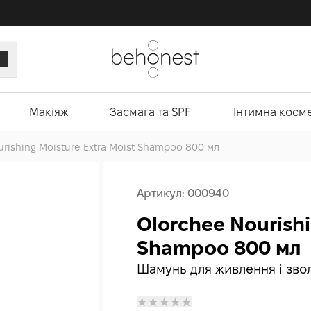
Макіяж
Засмага та SPF
Інтимна косм
rishing Moisture Extra Moist Shampoo 800 мл
Артикул:
000940
Olorchee Nourishi
Shampoo 800 мл
Шамунь для живлення і зво