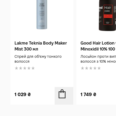
Lakme Teknia Body Maker
Good Hair Lotion 
Mist 300 мл
Minoxidil 10% 100
Спрей для обʼєму тонкого
Лосьйон проти вип
волосся
волосся з 10% мін
1 029
₴
1 749
₴