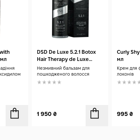
with
DSD De Luxe 5.2.1 Botox
Curly Shy
 мл
Hair Therapy de Luxe
мл
Balsam 150 мл
адіння
Незмивний бальзам для
Крем для 
оксидилом
пошкодженого волосся
локонів
1 950
₴
995
₴