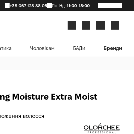
+38 067 128 88 05
Пн-Нд:
11:00-18:00
етика
Чоловікам
БАДи
Бренди
ng Moisture Extra Moist
ложення волосся