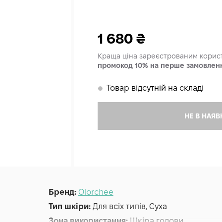
1 680
₴
Краща ціна зареєстрованим кори
промокод 10% на перше замовлен
Товар відсутній на складі
𒊹
НЕ В НАЯВ
Бренд:
Olorchee
Тип шкіри:
Для всіх типів, Суха
Зона використання:
Шкіра голови