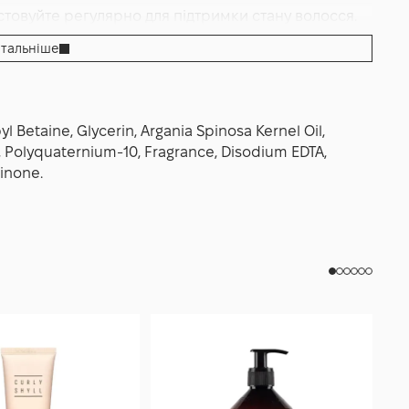
товуйте регулярно для підтримки стану волосся.
тальніше
Betaine, Glycerin, Argania Spinosa Kernel Oil,
l, Polyquaternium-10, Fragrance, Disodium EDTA,
inone.