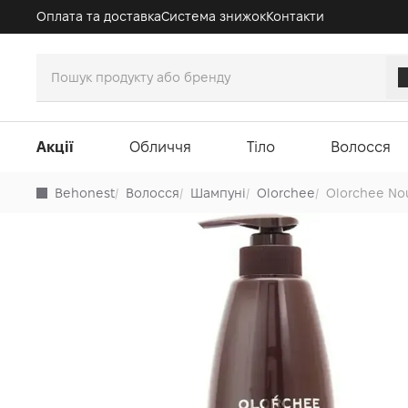
Оплата та доставка
Система знижок
Контакти
Акції
Обличчя
Тіло
Волосся
Behonest
/
Волосся
/
Шампуні
/
Olorchee
/
Olorchee Nou