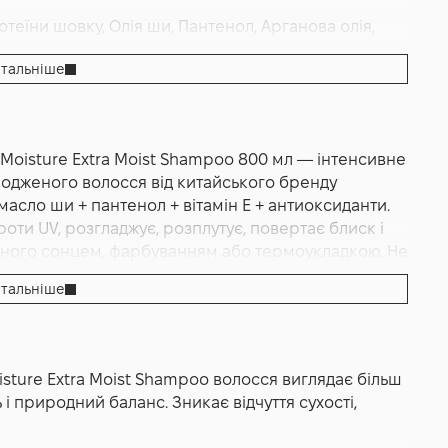
теїни шовку, Олія ши, Пантенол, Арганова олія,
тальніше
ння
,
Відновлення
,
Очищення
,
Зволоження
Moisture Extra Moist Shampoo 800 мл — інтенсивне
oisture Extra Moist Shampoo
кодженого волосся від китайського бренду
сі типи волосся
масло ши + пантенол + вітамін E + антиоксиданти.
оти UV, розгладжує, розплутує, повертає блиск і
леного сонцем, фарбуванням або термоукладкою. Не
тальніше
Shampoo — це інтенсивно зволожувальний шампунь,
я та глибокого відновлення рівня вологи.
 сухого, пошкодженого або зневодненого волосся,
isture Extra Moist Shampoo волосся виглядає більш
иву фарбування, термічної укладки або зовнішніх
 і природний баланс. Зникає відчуття сухості,
 поживними компонентами, які допомагають
іри голови.