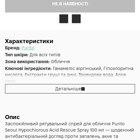
НЕ В НАЯВНОСТІ
Характеристики
Бренд:
Purito
Тип шкіри:
Для всіх типів
Зона використання:
Обличчя
Ключові інгредієнти:
Гамамеліс віргінський, Гіпохлоритна
кислота, Екстракти груші та дині, Трояндова вода, Алое
вера
Основна дія:
Заспокоєння
,
Живлення
,
Від розширених
Детальніше
пор
Форма випуску:
Спрей
Країна:
Південна Корея
Альтернативна назва:
Purito Seoul Hypochlorous Acid
Опис
Rescue Spray
Заспокійливий рятувальний спрей для обличчя Purito
Seoul Hypochlorous Acid Rescue Spray 100 мл — щоденний
антибактеріальний догляд проти запалень, акне та