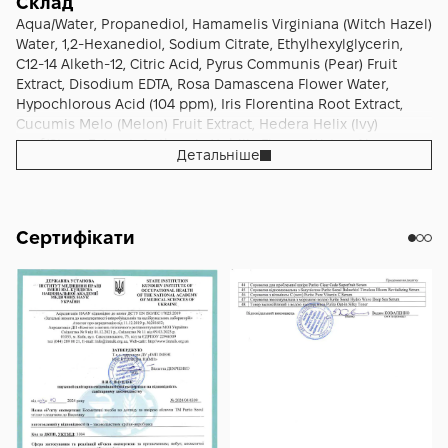
очищення шкіри обличчя розпили спрей рівномірно по
Склад
висипань поступово стає чистішою. Кількість запальних
компонентів. Назва "Purito" поєднує концепцію очищення
людей, які користуються маскою (медичною, спортивною,
обличчю з відстані 10–20 см, заплющивши очі, дай засобу
Aqua/Water, Propanediol, Hamamelis Virginiana (Witch Hazel)
елементів і висипань поступово зменшується — за
шкіри з символізмом "土" (земля у східних мовах), що
гірськолижною) — спрей очищує шкіру від накопиченого
повністю вбратися протягом 10–20 секунд, після чого
Water, 1,2-Hexanediol, Sodium Citrate, Ethylhexylglycerin,
рахунок постійної антимікробної дії HOCl, що адресує
представляє природні і обґрунтовані складники. Бренд
"маскне" (висипань під маскою) і поту. Корисний для
продовжуй ритуал догляду — тонер (за бажанням),
C12-14 Alketh-12, Citric Acid, Pyrus Communis (Pear) Fruit
акне-провокуючі бактерії. Шкіра з тенденцією до
має EWG-сертифіковані формули, фокусується на
людей, які користуються спільними предметами —
сироватка, крем. Спосіб 2 — освіжаючий міст протягом
Extract, Disodium EDTA, Rosa Damascena Flower Water,
реактивності і почервонінь поступово набуває
відновленні природного балансу шкіри і відомий своїми
рушниками у спортзалі, шоломами, головними уборами,
дня: можна використовувати спрей як освіжаючий міст у
Hypochlorous Acid (104 ppm), Iris Florentina Root Extract,
спокійнішого стану — за рахунок постійної заспокійливої
сонцезахисними засобами, сироватками з центелою і
тестерами у магазинах. Доречний для тих, хто шукає
будь-який момент дня — у літньому спекотну погоду, для
Cucumis Melo (Melon) Fruit Extract, Hedera Helix (Ivy)
дії trav'яного коктейлю. Шкіра з нестабільним станом
пілінгами. У серці формули — гіпохлоритна кислота
делікатний антибактеріальний догляд без агресивних
перезавантаження макіяжу, для зняття "перегріву" шкіри.
Leaf/Stem Extract, Anthemis Nobilis Flower Water, Aloe
("перетренована" активами, реактивна, дисбалансована)
Детальніше
(Hypochlorous Acid, HOCl) у концентрації 104 ppm: за
активів — HOCl не пересушує і не подразнює, на відміну
Розпили спрей з відстані 10–20 см на чисту шкіру або
Barbadensis Leaf Juice, Chamaecyparis Obtusa Leaf Extract.
поступово знаходить рівновагу — за рахунок балансуючої
функціями у формулі це слабка кислота, що природно
від бензоїл пероксиду або спиртових тоніків. Підходить
поверх макіяжу, дай засобу вбратися. Спосіб 3 — після
дії HOCl. Шкіра рідше реагує на агресивні зовнішні
виробляється білими кров'яними клітинами як частина
для людей зі шкірою, схильною до "маскне", "акне
тренування або спортивної активності: одразу після
чинники — забруднене повітря, спільне використання
імунної відповіді людини, тому є винятково безпечною
підборіддя", "акне щік" — спрей легко наносити на
тренування, коли шкіра потіє і піддається бактеріальному
предметів (рушники, маски, шоломи), потіння. Шкіра
для шкіри. У косметиці HOCl працює як потужний
Сертифікати
конкретні зони. Корисний для людей з підлітковою акне —
навантаженню, розпили спрей на обличчя і потіючі
краще "приймає" наступні засоби в догляді — спрей готує
антимікробний компонент з 99,99% ефективністю проти
делікатна формула підходить для молодої проблемної
ділянки тіла (плечі, шию, груди) для антибактеріального
шкіру до глибшого вбирання активів сироваток і кремів.
акне-провокуючих бактерій (зокрема Cutibacterium
шкіри (для дітей варто проконсультуватися з педіатром
очищення і освіження. Спосіб 4 — у подорожах і літаках: у
Природне сяйво шкіри стає стабільнішим — за рахунок
acnes), грибків і вірусів, проте, на відміну від традиційних
або дерматологом). Доречний для людей з тенденцією до
літаку, де повітря сухе і рециркулюється, розпилюй спрей
постійної заспокійливої дії і освіжаючого ефекту.
антибактеріальних компонентів (наприклад, бензоїл
тьмяності і нестабільного стану шкіри — балансуюча і
кожні 1–2 години для освіження і антимікробного захисту
Антиоксидантний захист шкіри від вільних радикалів
пероксиду, спиртів), не сушить, не подразнює і не
освіжаюча дія повертає здоровий вигляд. Підходить для
шкіри. Те саме — у поїздах, метро, інших громадських
посилюється за рахунок дії trav'яних екстрактів. Засіб не
порушує мікробіом шкіри. HOCl підтримує природну
людей, які мешкають у забрудненому міському
просторах. Спосіб 5 — локально на запальні елементи:
претендує на медичні результати і не замінює
імунну систему шкіри, очищує її від забруднень і
середовищі або у спекотному кліматі — спрей очищує
можна використовувати спрей локально на проблемні
дерматологічне лікування акне або інших станів шкіри —
потенційних патогенів, заспокоює запальні елементи і
шкіру від забруднень і освіжає. Корисний як експрес-
зони з висипаннями для прицільної антибактеріальної дії.
його завдання як косметичного спрею полягає у
прискорює природне загоєння. Гамамеліс/відьмине
засіб для перезавантаження макіяжу — спрей можна
Принципово важливий момент: розпилюй спрей з
щоденному комплексному догляді з антимікробним
горіхове дерево (Hamamelis Virginiana Water) у
використовувати поверх макіяжу для освіження.
відстані 10–20 см від обличчя, щоб отримати рівномірний