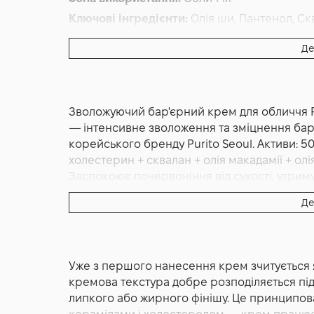
Ключові інгредієнти:
Олія ши, Пантенол, Ск
Основна дія:
Від подразнень
,
Пом'якшення
,
Де
Форма випуску:
Крем
Країна:
Південна Корея
Альтернативна назва:
Purito Seoul - Lumino
Зволожуючий бар'єрний крем для обличчя Pu
— інтенсивне зволоження та зміцнення бар'є
корейського бренду Purito Seoul. Активи: 500
холестерин + сквалан + олія макадамії + ол
Заспокоює почервоніння від сухості, утримує
Корейський бренд Purito Seoul.
Де
Бар'єрний крем з керамідами Purito Seoul L
професійний легкий бар'єро-зміцнювальний 
чутливої, реактивної шкіри з ослабленим ба
Уже з першого нанесення крем зчитується
Має характерну легку шовковисту кремову т
кремова текстура добре розподіляється пі
шкіру, не залишаючи липкого або жирного ф
липкого або жирного фінішу. Це принципов
заспокійливий крем, сформульований з п'ят