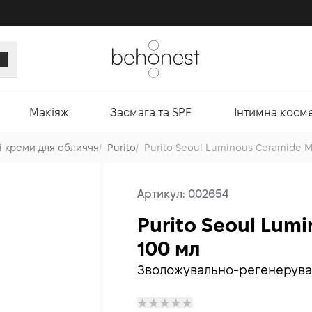
Макіяж
Засмага та SPF
Інтимна косм
і креми для обличчя
/
Purito
/
Purito Seoul Luminous Ceramide Mo
Артикул:
002654
Purito Seoul Lumi
100 мл
Зволожувально-регенерува