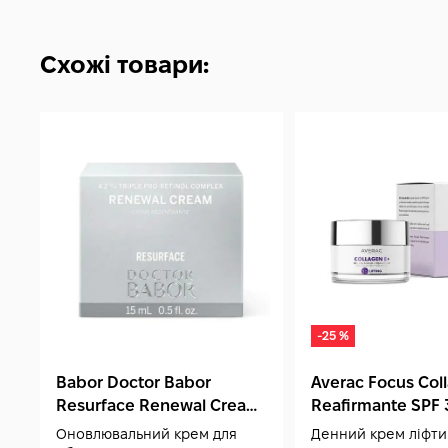
Схожі товари:
-25 %
Babor Doctor Babor
Averac Focus Coll
Resurface Renewal Cream
Reafirmante SPF 
15 мл
Оновлювальний крем для
Денний крем ліфтин