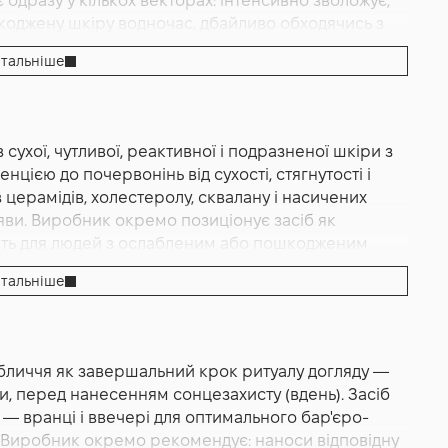
дразу у кількох векторах: інтенсивно зволожує,
тримки ослабленого шкірного бар'єра з насиченими
коджену шкіру водночас, дбайливо обходячись з
востями; зволожуючі компоненти аллантоїн і
го використання шкіра відчувається помітно
ельно підтримуючи її захисну бар'єрну функцію.
тальніше
рахунок дії пантенолу, гліцерину, сквалану і
овноцінний "набір" з усіх ключових церамідів
ває характерної шовковистості і "напоєного"
олестеролом, що працює за принципом "як у
го комфортного відчуття — це робота повного
торює природний ліпідний склад шкірного бар'єра і
 мікроушкодження бар'єра. Дрібні почервоніння і
аги формули: 5 типів церамідів (NP, NS, AS, AP,
ухої, чутливої, реактивної і подразненої шкіри з
но — за рахунок заспокійливої дії аллантоїну,
ня бар'єра і зменшення почервоніння; холестерол
ією до почервонінь від сухості, стягнутості і
ує почервоніння від сухості. Шкіра з тенденцією
овноцінного відновлення ліпідного бар'єра; сквалан
 церамідів, холестеролу, сквалану і насичених
ьно спокійнішою і комфортнішою. Помітно
іпідного покриву; пантенол для заспокоєння і
яви. Виробник окремо позиціонує засіб як
 — типове для зневодненої або пошкодженої шкіри.
сичений живильний коктейль з олій (meadowfoam,
ходить для людей з ослабленим або пошкодженим
ухих ділянок одразу набуває помітно гладшого
ля глибшої пенетрації активів; ферментний
вищена реактивність, відчуття "пергаменту" —
 свіжішим. Шкіра відчувається не липкою і
тальніше
nt; формула без агресивних спиртів, поширених
ом інтенсивно відновлює природний захисний шар
цієї формули, що дозволяє використовувати крем
альних олій, PEG, парабенів, силіконів і сульфатів;
 з вираженою сухістю шкіри і тенденцією до
 без обтяження шкіри. Текстура шкіри одразу стає
идко вбирається; дерматологічно протестована;
 і пантенол інтенсивно зволожують. Підходить для
егулярному використанні (1–2 рази на день)
б належить до спеціалізованої лінії Luminous
інь і реактивних проявів — заспокійливий профіль
яки роботі п'яти видів церамідів і холестеролу у
бличчя як завершальний крок ритуалу догляду —
енду Purito — це "повернення до основ": дбайливі,
 для людей з атопічною тенденцією шкіри у фазі
 відновлюється. Шкіра рідше реагує на агресивні
ли, перед нанесенням сонцезахисту (вдень). Засіб
 списком активних компонентів. Назва "Purito"
римує комфортний стан шкіри (після консультації
уднення міста, кондиціоноване повітря.
 вранці і ввечері для оптимального бар'єро-
ізмом "土" (земля у східних мовах), що
перестаралися з активами (кислотами, ретинолом,
ижується, шкіра краще утримує власну вологу — за
. Виробник окремо рекомендує: наноси відповідну