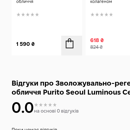
обличчя
колагеном
618
₴
1 590
₴
824
₴
Відгуки про Зволожувально-рег
обличчя Purito Seoul Luminous Ce
0.0
на основі 0 відгуків
Поки немає відгуків