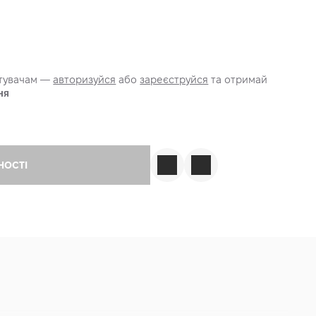
стувачам —
авторизуйся
або
зареєструйся
та отримай
ня
НОСТІ