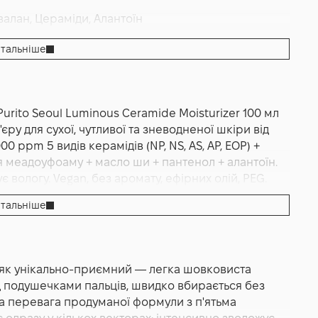
валан, Цераміди, Алантоїн
Регенерація
,
Зволоження
тальніше
us Ceramide Moisturizer
rito Seoul Luminous Ceramide Moisturizer 100 мл
ру для сухої, чутливої та зневодненої шкіри від
0 ppm 5 видів керамідів (NP, NS, AS, AP, EOP) +
ія меадоуфоаму + масло ши + пантенол + алантоїн.
 вологу. Vegan, без аромату, ефірних олій, PEG.
тальніше
uminous Ceramide Moisturizer 100 мл — це
крем з п'ятьма видами церамідів для сухої,
р'єром від корейського б'юті-бренду Purito Seoul.
 як унікально-приємний — легка шовковиста
екстуру у тубі/флаконі, що швидко вбирається у
д подушечками пальців, швидко вбирається без
інішу. Виробник позиціонує засіб як
а перевага продуманої формули з п'ятьма
ьма різними видами церамідів (5 000 ppm) для