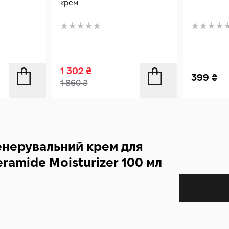
крем
1 302
₴
399
₴
1 860
₴
енерувальний крем для
ramide Moisturizer 100 мл