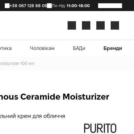
+38 067 128 88 05
Пн-Нд:
11:00-18:00
етика
Чоловікам
БАДи
Бренди
isturizer 100 мл
nous Ceramide Moisturizer
льний крем для обличчя