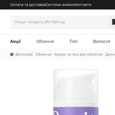
Оплата та доставка
Система знижок
Контакти
Акції
Обличчя
Тіло
Волосся
Behonest
/
Обличчя
/
Креми та гелі для обличчя
/
Денн