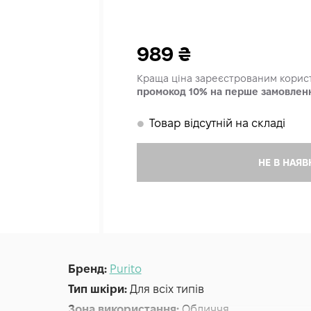
989
₴
Краща ціна зареєстрованим кори
промокод 10% на перше замовлен
Товар відсутній на складі
𒊹
НЕ В НАЯВ
Бренд:
Purito
Тип шкіри:
Для всіх типів
Зона використання:
Обличчя