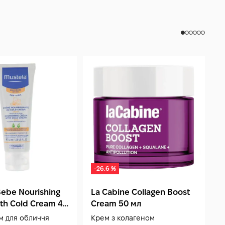
бо текстуру — припини використання. Засіб
гулярного щоденного використання — туба/флакон
сування для досягнення стійкого бар'єро-
-результату з природним сяйвом шкіри.
-26.6 %
Bebe Nourishing
La Cabine Collagen Boost
M
th Cold Cream 40
Cream 50 мл
S
C
м для обличчя
Крем з колагеном
З