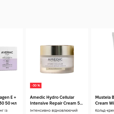
час зберігання крем змінив колір, запах а
розрахований приблизно на 2–4 місяці ре
100 мл забезпечує тривале регулярне засто
зміцнювального, зволожуючого і "luminous"
-30 %
agen E +
Amedic Hydro Cellular
Mustela 
30 50 мл
Intensive Repair Cream 50
Cream Wi
мл
мл
г із
Інтенсивно відновлюючий
Кольд-кре