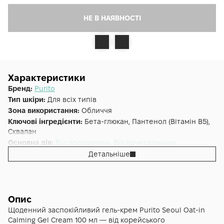
НЕ В НАЯВНОСТІ
Характеристики
Бренд:
Purito
Тип шкіри:
Для всіх типів
Зона використання:
Обличчя
Ключові інгредієнти:
Бета-глюкан, Пантенол (Вітамін B5),
Сквалан
Основна дія:
Від подразнень
,
Від почервоніння
,
Зволоження
Детальніше
Додаткові властивості:
Cruelty-free, Веганська
Форма випуску:
Гель-крем
Країна:
Південна Корея
Альтернативна назва:
Гель-крем заспокійливий із
Опис
зернами вівса Purito Oat-in Calming Gel Cream 100 ml
Щоденний заспокійливий гель-крем Purito Seoul Oat-in
Calming Gel Cream 100 мл — від корейського