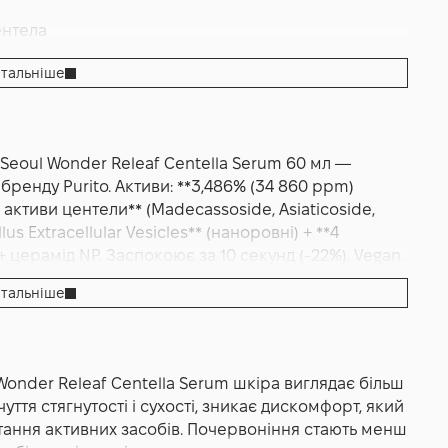
ентела
 подразнень
,
Зволоження
тальніше
 Seoul Wonder Releaf Centella Serum 60 мл —
ренду Purito. Активи: **3,486% (34 860 ppm)
 активи центели** (Madecassoside, Asiaticoside,
lus Extracellular Vesicles** (наноровні) + **4
+ церамід NP. Заспокоює за 10 секунд (-22%). Vegan.
тальніше
60 мл — це заспокійлива та відновлювальна
високої концентрації екстракту центели азіатської,
ними та протизапальними властивостями. Засіб
Wonder Releaf Centella Serum шкіра виглядає більш
 стрес, зміну погоди, активні косметичні
ття стягнутості і сухості, зникає дискомфорт, який
ишнього середовища. Формула спрямована на
тання активних засобів. Почервоніння стають менш
хисного бар’єра та підтримку здорового балансу