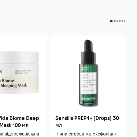
fida Biome Deep
Sensilis PREP4+ [Drops] 30
B
 Mask 100 мл
мл
m
C
на відновлювальна
Нічна сироватка-ексфоліант
Н