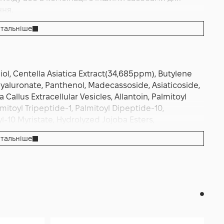
ня.
тальніше
iol, Centella Asiatica Extract(34,685ppm), Butylene
Hyaluronate, Panthenol, Madecassoside, Asiaticoside,
 Callus Extracellular Vesicles, Allantoin, Palmitoyl
mitoyl Tripeptide-1, Palmitoyl Dipeptide-10,
l-10 Myristate, Hydrolyzed Jojoba Esters,
um, Dipotassium Glycyrrhizate, Adenosine, Disodium
тальніше
rogenated lecithin, Polyglyceryl-10 Stearate,
 Pancratium Maritimum Extract, Citrus Aurantium
 Leaf Oil, Rosmarinus Officinalis (Rosemary) Leaf Oil,