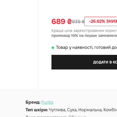
689
₴
939
₴
-26.62% ЗН
Краща ціна зареєстрованим кори
промокод 10% на перше замовлен
Товар у наявності, готовий д
𒊹
ДОДАТИ В 
Бренд:
Purito
Тип шкіри:
Чутлива, Суха, Нормальна, Комбі