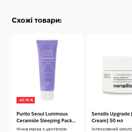
Схожі товари:
-20.76 %
Purito Seoul Luminous
Sensilis Upgrade 
Ceramide Sleeping Pack
Cream] 50 мл
100 мл
Нічна маска з центелою
Інтенсивний омол