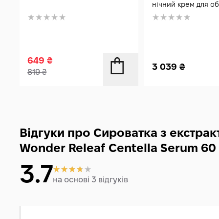
нічний крем для о
649
₴
3 039
₴
819
₴
Відгуки про Сироватка з екстрак
Wonder Releaf Centella Serum 60
3.7
на основі 3 відгуків