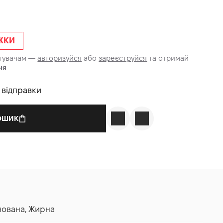
ИЖКИ
стувачам —
авторизуйся
або
зареєструйся
та отримай
ня
о відправки
КОШИК
нована, Жирна