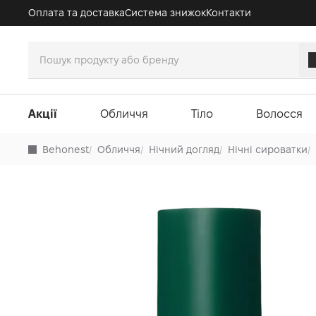
Оплата та доставка
Система знижок
Контакти
Акції
Обличчя
Тіло
Волосся
Behonest
/
Обличчя
/
Нічний догляд
/
Нічні сироватки
/