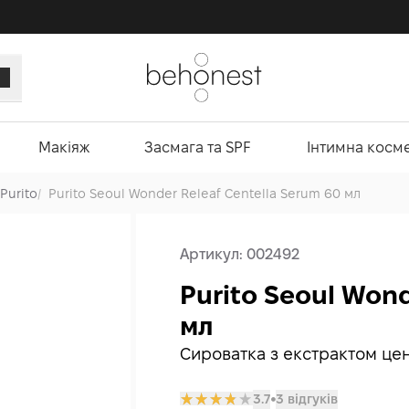
Макіяж
Засмага та SPF
Інтимна косм
Purito
/
Purito Seoul Wonder Releaf Centella Serum 60 мл
Артикул:
002492
Purito Seoul Wond
мл
Сироватка з екстрактом це
3.7
3 відгуків
𒊹