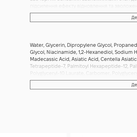
підсилення ефекту відновлення та зволожен
Де
Water, Glycerin, Dipropylene Glycol, Propaned
Glycol, Niacinamide, 1,2-Hexanediol, Sodium 
Madecassic Acid, Asiatic Acid, Centella Asiatica
Tetrapeptide-7, Palmitoyl Hexapeptide-12, Pal
Polyglyceryl-10 Laurate, Carbomer, Polyglycery
Tromethamine, Ethylhexylglycerin, Xanthan G
Де
EDTA, Sucrose Stearate, Glyceryl Stearate, Hyd
Ceramide NP, Camellia Sinensis Leaf Extract,
Bergamia (Bergamot) Fruit Oil, Pinus Sylvestris
Lavandula Hybrida Oil, Limonene, Linalool