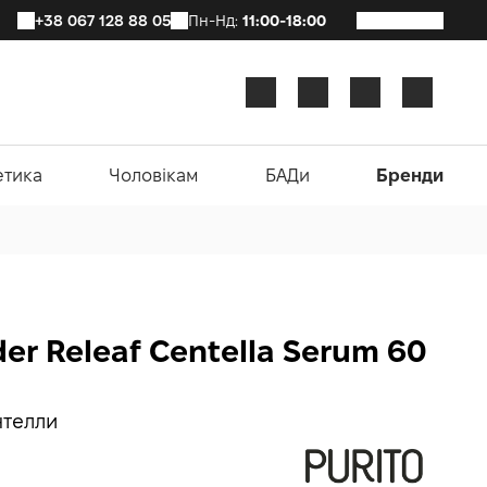
+38 067 128 88 05
Пн-Нд:
11:00-18:00
етика
Чоловікам
БАДи
Бренди
er Releaf Centella Serum 60
нтелли