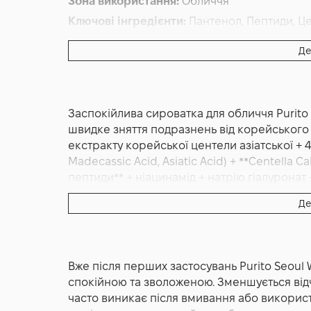
Зона використання:
Обличчя
Ключові інгредієнти:
Пантенол, Пептиди, Ц
Основна дія:
Відновлення
,
Від запалень
,
Від
Де
Додаткові властивості:
Веганська
Форма випуску:
Сироватка
Країна:
Південна Корея
Заспокійлива сироватка для обличчя Purito
швидке зняття подразнень від корейського б
екстракту корейської центели азіатської + 4
Madecassic Acid, Asiatic Acid) + **Centella Cal
пептиди** + ніацинамід + натрію гіалуронат 
Корейський бренд Purito.
Де
Purito Seoul Wonder Releaf Centella Serum 
сироватка для обличчя, створена на основі 
яка відома своїми потужними регенеруваль
Вже після перших застосувань Purito Seoul 
розроблений для шкіри, яка часто реагує на
спокійною та зволоженою. Зменшується відчу
інгредієнти або агресивний вплив навкол
часто виникає після вмивання або викорис
швидке зняття дискомфорту, відновлення за