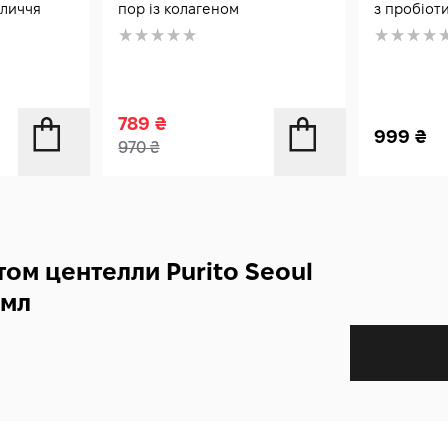
бличчя
пор із колагеном
з пробіот
789
₴
999
₴
970
₴
том центелли Purito Seoul
 мл