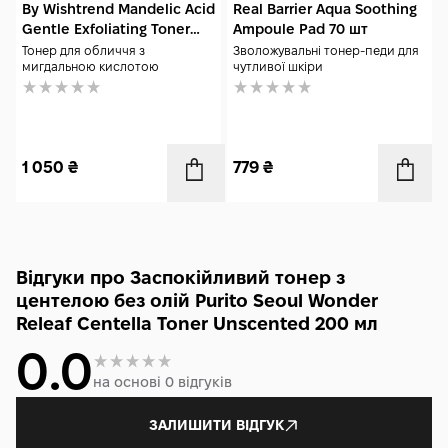
By Wishtrend Mandelic Acid
Real Barrier Aqua Soothing
Gentle Exfoliating Toner
Ampoule Pad 70 шт
150 мл
Тонер для обличчя з
Зволожувальні тонер-педи для
мигдальною кислотою
чутливої шкіри
1 050
₴
779
₴
Відгуки про Заспокійливий тонер з
центелою без олій Purito Seoul Wonder
Releaf Centella Toner Unscented 200 мл
0.0
на основі 0 відгуків
ЗАЛИШИТИ ВІДГУК