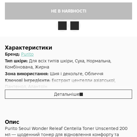
НЕ В НАЯВНОСТІ
Характеристики
Бренд:
Purito
Тип шкіри:
Для всіх типів шкіри, Суха, Нормальна,
Комбінована, Жирна
Зона використання:
Шия і декольте, Обличчя
Ключові інгредієнти:
Екстракт центелли азіатської,
Пантенол, Алантоїн
Основна дія:
Від подразнень
,
Зволоження
Детальніше
Форма випуску:
Тонер
Країна:
Південна Корея
Лінійка:
Purito Wonder Releaf
Альтернативна назва:
Тонер заспокійливий з центеллою
Опис
без олій Purito Wonder Releaf Centella Toner Unscented
Purito Seoul Wonder Releaf Centella Toner Unscented 200
200 ml
мл — щоденний тонер для відновлення комфорту та