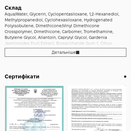
Склад
Aqua/Water, Glycerin, Cyclopentasiloxane, 1,2-Hexanediol,
Methylpropanediol, Cyclohexasiloxane, Hydrogenated
Polyisobutene, Dimethicone/Vinyl Dimethicone
Crosspolymer, Dimethicone, Carbomer, Tromethamine,
Butylene Glycol, Allantoin, Caprylyl Glycol, Gardenia
Jasminoides Fruit Extract, Biosaccharide Gum-1, Citrus
Aurantium Bergamia (Bergamot) Fruit Oil, Thymus Mastichina
Детальніше
Flower Oil, Sodium Hyaluronate, Erythritol, Litsea Cubeba
Fruit Oil, Caprylic/Capric Triglyceride, Xylitylglucoside,
Anhydroxylitol, Menthyl Lactate, Ethyl Menthane
Carboxamide, Xylitol, Tanacetum Annuum Flower Oil,
Сертифікати
Myristoyl/Palmitoyl Oxostearamide/Arachamide Mea, Methyl
Diisopropyl Propionamide, Tocopherol, Dipotassium
Glycyrrhizate, Glucose, Phytosterols,
Hydroxypropyltrimonium Hyaluronate, Chamomilla Recutita
(Matricaria) Extract, Sodium Acetylated Hyaluronate,
Hydrolyzed Hyaluronic Acid, Hyaluronic Acid, Sodium
Hyaluronate Crosspolymer, Hydrolyzed Sodium Hyaluronate,
Sodium Guaiazulene Sulfonate, Potassium Hyaluronate,
Ammonium Acryloyldimethyltaurate/Vp Copolymer,