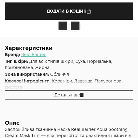
ДОДАТИ В КОШИК
Характеристики
Бренд:
Real Barrier
Тип шкіри:
Для всіх типів шкіри, Суха, Нормальна,
Комбінована, Жирна
Зона використання:
Обличчя
Ключові інгредієнти:
Керамiди, Лаванда, Гіалуронова
кислота
Основна дія:
Заспокоєння
,
Освіження
,
Зволоження
Детальніше
Форма випуску:
Тканинна маска
Країна:
Південна Корея
Опис
Заспокійлива тканинна маска Real Barrier Aqua Soothing
Cream Mask 1 шт — для перегрітої та реактивної шкіри від