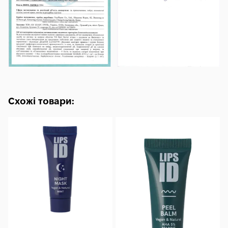
Ethylhexylglycerin, Disodium Edta, Dipropylene Glycol,
Hydroxyacetophenone.
Схожі товари: