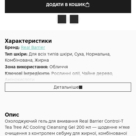
ДОДАТИ В КОШИК
Характеристики
Бренд:
Real Barrier
Тип шкіри:
Для всіх типів шкіри, Суха, Нормальна,
Комбінована, Жирна
Зона використання:
Обличчя
Ключові інгредієнти:
Рослинні олії, Чайне дерево,
Амінокислоти
Основна дія:
Від запалень
,
Очищення
Детальніше
Форма випуску:
Гель
Країна:
Південна Корея
Об'єм (мл/г):
200
Опис
Охолоджуючий гель для вмивання Real Barrier Control-T
Tea Tree AC Cooling Cleansing Gel 200 мл — щоденне м'яке
очищення з контролем себуму для жирної, комбінованої