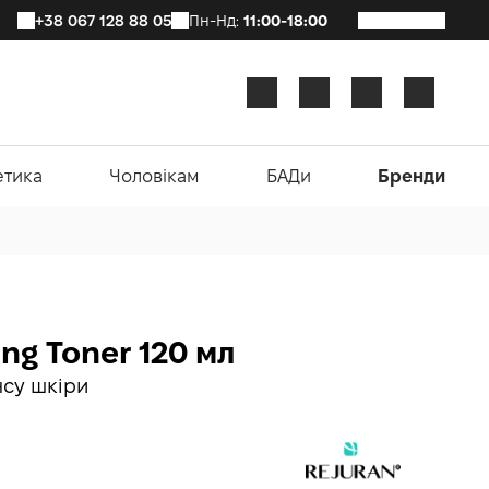
+38 067 128 88 05
Пн-Нд:
11:00-18:00
етика
Чоловікам
БАДи
Бренди
ng Toner 120 мл
нсу шкіри