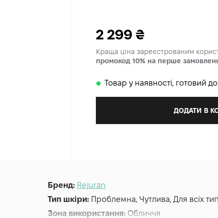
2 299
₴
Краща ціна зареєстрованим кори
промокод 10% на перше замовлен
Товар у наявності, готовий д
𒊹
ДОДАТИ В 
Бренд:
Rejuran
Тип шкіри:
Проблемна, Чутлива, Для всіх ти
Зона використання:
Обличчя