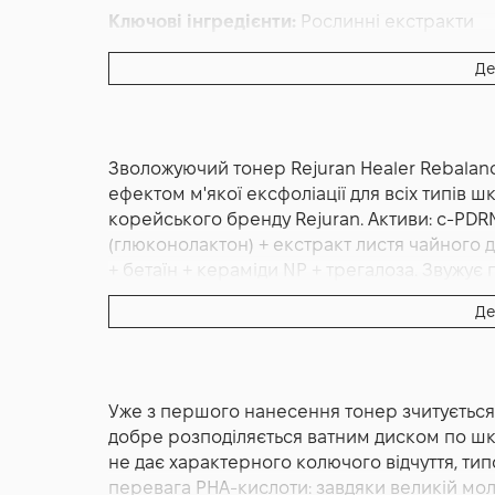
Ключові інгредієнти:
Рослинні екстракти
Основна дія:
Від почервоніння
,
Зволоження
Де
Форма випуску:
Тонер
Країна:
Південна Корея
Об'єм (мл/г):
120
Зволожуючий тонер Rejuran Healer Rebalanc
ефектом м'якої ексфоліації для всіх типів шк
корейського бренду Rejuran. Активи: c-PDR
(глюконолактон) + екстракт листя чайного 
+ бетаїн + кераміди NP + трегалоза. Звужує 
відновлює бар'єр. Корейський бренд Rejura
Де
Тонер Rejuran Rebalancing Toner 120 мл — ц
балансу і делікатної ексфоліації шкіри від
Має легку водянисту текстуру з характерни
Уже з першого нанесення тонер зчитується 
не залишає липкого або жирного фінішу. Ви
добре розподіляється ватним диском по шкі
фірмовим комплексом c-PDRN — ексклюзив
не дає характерного колючого відчуття, ти
оновленням шкіри і підтримкою її пружност
перевага PHA-кислоти: завдяки великій моле