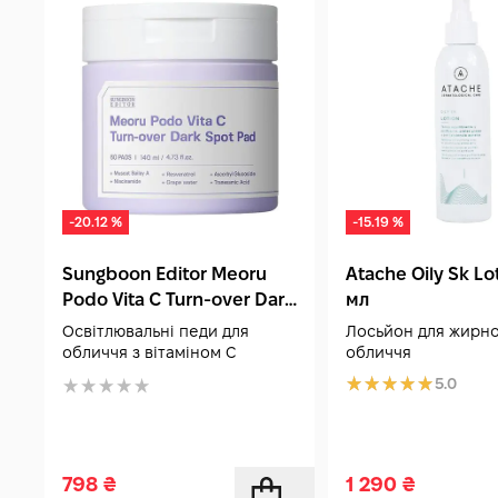
-20.12 %
-15.19 %
Sungboon Editor Meoru
Atache Oily Sk Lo
Podo Vita C Turn-over Dark
мл
Spot Pad 60 шт
Освітлювальні педи для
Лосьйон для жирно
обличчя з вітаміном С
обличчя
5.0
798
₴
1 290
₴