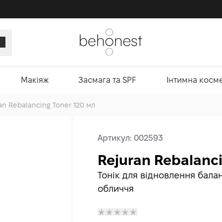
Макіяж
Засмага та SPF
Інтимна косм
an Rebalancing Toner 120 мл
Артикул:
002593
Rejuran Rebalanci
Тонік для відновлення бала
обличчя