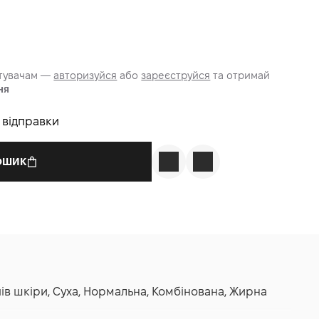
стувачам —
авторизуйся
або
зареєструйся
та отримай
ня
о відправки
КОШИК
пів шкіри, Суха, Нормальна, Комбінована, Жирна