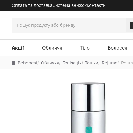
Оплата та доставка
Система знижок
Контакти
Акції
Обличчя
Тіло
Волосся
Behonest
/
Обличчя
/
Тонізація
/
Тоніки
/
Rejuran
/
Rejur