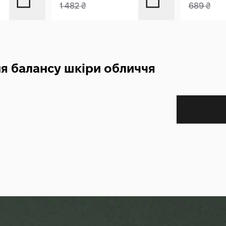
1 482
₴
689
₴
ня балансу шкіри обличчя