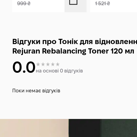
999
₴
1 521
₴
Відгуки про Тонік для відновлен
Rejuran Rebalancing Toner 120 мл
0.0
на основі 0 відгуків
Поки немає відгуків