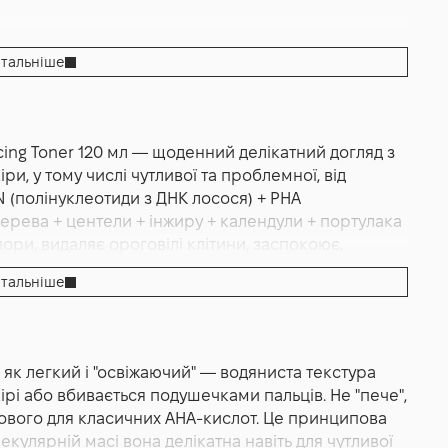
тальніше
ing Toner 120 мл — щоденний делікатний догляд з
іри, у тому числі чутливої та проблемної, від
N (полінуклеотиди з ДНК лосося) + PHA
дерева + центели + інжиру + календули + портулака
пори, видаляє ороговілі клітини, заспокоює,
n.
тальніше
е багатофункціональний засіб для оновлення,
 корейського дермокосметичного бренду Rejuran.
м тонким ароматом, швидко вбирається у шкіру і
як легкий і "освіжаючий" — водяниста текстура
робник позиціонує засіб як універсальний тонер з
рі або вбивається подушечками пальців. Не "пече",
ним активом Rejuran, який працює над
пового для класичних AHA-кислот. Це принципова
і — у поєднанні з делікатною PHA-ексфоліацією і
кулярній масі вона делікатна навіть для чутливої