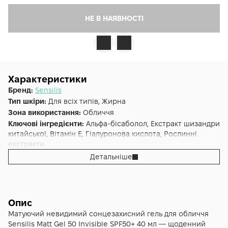
НЕ В НАЯВНОСТІ
Характеристики
Бренд:
Sensilis
Тип шкіри:
Для всіх типів, Жирна
Зона використання:
Обличчя
Ключові інгредієнти:
Альфа-бісаболол, Екстракт шизандри
китайської, Вітамін E, Гіалуронова кислота, Рослинні
екстракти
Основна дія:
Заспокоєння
,
Захист від сонця
,
Антивіковий
,
Детальніше
Антиоксидантний
,
Пом'якшення
,
Зволоження
Форма випуску:
Гель
Країна:
Іспанія
Альтернативна назва:
Sensilis Invisible Matt Gel Oil Free &
Опис
Antiaging SPF50+
Матуючий невидимий сонцезахисний гель для обличчя
Індекс SPF:
50
Sensilis Matt Gel 50 Invisible SPF50+ 40 мл — щоденний