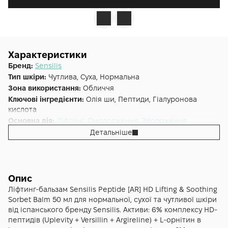
Характеристики
Бренд:
Sensilis
Тип шкіри:
Чутлива, Суха, Нормальна
Зона використання:
Обличчя
Ключові інгредієнти:
Олія ши, Пептиди, Гіалуронова
кислота
Основна дія:
Ліфтинг
,
Омолодження
,
Зволоження
Форма випуску:
Крем
Детальніше
Країна:
Іспанія
Опис
Ліфтинг-бальзам Sensilis Peptide [AR] HD Lifting & Soothing
Sorbet Balm 50 мл для нормальної, сухої та чутливої шкіри
від іспанського бренду Sensilis. Активи: 6% комплексу HD-
пептидів (Uplevity + Versillin + Argireline) + L-орнітин в