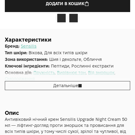
ДОДАТИ В КОШИК
Характеристики
Бренд:
Sensilis
Тип шкіри:
Вікова, Для всіх типів шкіри
Зона використання:
Шия і декольте, Обличчя
Ключові інгредієнти:
Пептиди, Рослинні екстракти
Основна дія:
Пружність
,
Вирівнює тон
,
Від зморшок
,
Омолодження
Форма випуску:
Крем
Детальніше
Країна:
Іспанія
Опис
Антивіковий нічний крем Sensilis Upgrade Night Cream 50
мл — ліфтинг-догляд проти зморшок та провисання для
всіх типів шкіри, у тому числі сухої, зрілої та чутливої, від