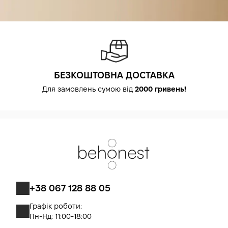
використовуй засіб після закінчення терміну придатності
(звичайно позначеного PAO на упаковці — period after
opening). Якщо за час зберігання крем змінив колір, запах
або текстуру — припини використання. Засіб
розрахований приблизно на 2–3 місяці регулярного
щоденного використання — туба/банка 50 мл забезпечує
тривале регулярне застосування для досягнення стійкого
БЕЗКОШТОВНА ДОСТАВКА
ліфтинг-, anti-aging- і ревіталізуючого результату у роботі
Для замовлень сумою від
2000 гривень!
з пружністю, зморшками і контуром обличчя.
+38 067 128 88 05
Графік роботи:
Пн-Нд: 11:00-18:00