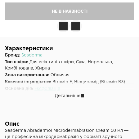
НЕ В НАЯВНОСТІ
Характеристики
Бренд:
Sesderma
Тип шкіри:
Для всіх типів шкіри, Суха, Нормальна,
Комбінована, Жирна
Зона використання:
Обличчя
Ключові інгредієнти:
Вітамін E, Ніацинамід (Вітамін B3)
Основна дія:
Ексфоліація
Форма випуску:
Скраб
Детальніше
Країна:
Іспанія
Лінійка:
Sesderma Abradermol
Альтернативна назва:
Мікродермабразійний крем
Sesderma Abradermol Microdermabrasion Cream
Опис
Об'єм (мл/г):
50
Sesderma Abradermol Microdermabrasion Cream 50 мл —
це професійна мікродермабразія у форматі зручного