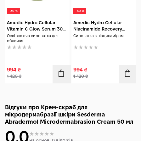
-30 %
-30 %
Amedic Hydro Cellular
Amedic Hydro Cellular
Vitamin C Glow Serum 30
Niacinamide Recovery
мл
Serum 30 мл
Освітлююча сироватка для
Сироватка з ніацинамідом
обличчя
994
₴
994
₴
1 420
₴
1 420
₴
Відгуки про Крем-скраб для
мікродермабразії шкіри Sesderma
Abradermol Microdermabrasion Cream 50 мл
0.0
на основі 0 відгуків