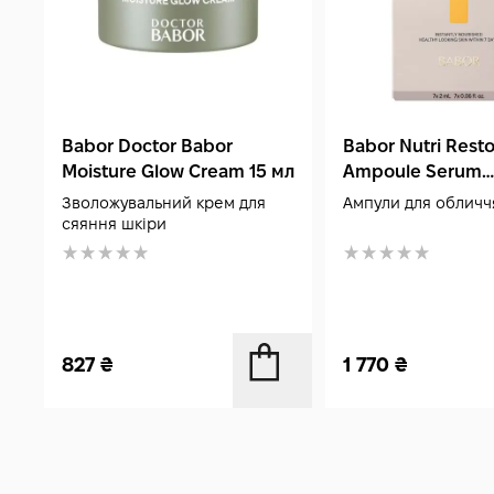
Babor Doctor Babor
Babor Nutri Rest
Moisture Glow Cream 15 мл
Ampoule Serum
Concentrates 7x2
Зволожувальний крем для
Ампули для обличч
сяяння шкіри
827
₴
1 770
₴