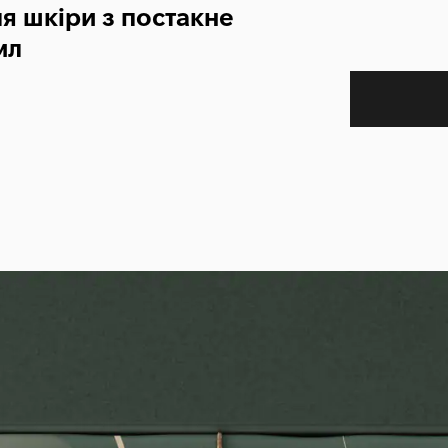
я шкіри з постакне
мл