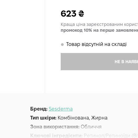
623
₴
Краща ціна зареєстрованим кори
промокод 10% на перше замовлен
Товар відсутній на складі
𒊹
НЕ В НАЯВ
Бренд:
Sesderma
Тип шкіри:
Комбінована, Жирна
Зона використання:
Обличчя
Ключові інгредієнти:
Ретинол/Ретиноїди (Віт