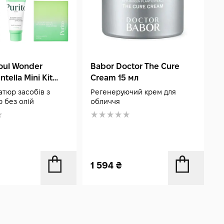
eoul Wonder
Babor Doctor The Cure
B
ntella Mini Kit
Cream 15 мл
C
ed
C
атюр засобів з
Регенеруючий крем для
Л
 без олій
обличчя
1 594
₴
5