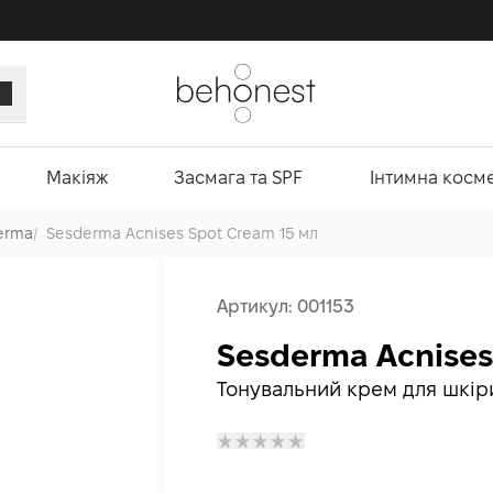
Макіяж
Засмага та SPF
Інтимна косм
erma
/
Sesderma Acnises Spot Cream 15 мл
Артикул:
001153
Sesderma Acnises
Тонувальний крем для шкір