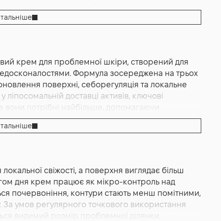
тальніше
овий крем для проблемної шкіри, створений для
недосконалостями. Формула зосереджена на трьох
оновлення поверхні, себорегуляція та локальне
 ліпосомальній доставці активів, ключові
 вони потрібні найбільше, допомагаючи
ти відчуття дискомфорту та підтримувати чистоту
тальніше
ру, яка швидко вбирається, не залишає липкої
 зручно використовувати вдень і вночі. Компактний
оляє гігієнічно наносити продукт точково, без
льного догляду. Acnises — лінія виробника,
 локальної свіжості, а поверхня виглядає більш
аної шкіри з періодичними висипаннями, тому в
ягом дня крем працює як мікро‑контроль над
стю та комфортом: оновлення відбувається
ься почервоніння, контури стають менш помітними,
і та пом’якшувальні компоненти допомагають
ру. За умов регулярного точкового використання
сті. Саме такий підхід робить Sesderma Acnises Spot
ться видимий розмір проблемної ділянки,
видку допомогу у дні, коли раптова