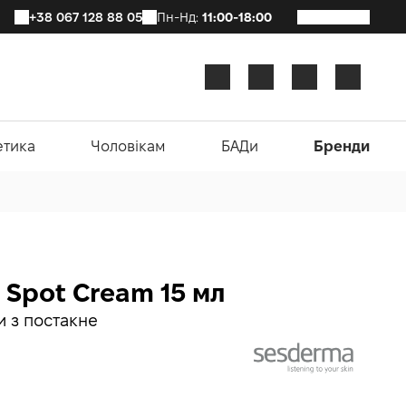
+38 067 128 88 05
Пн-Нд:
11:00-18:00
етика
Чоловікам
БАДи
Бренди
 Spot Cream 15 мл
и з постакне