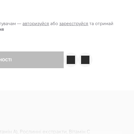
стувачам —
авторизуйся
або
зареєструйся
та отримай
ня
НОСТІ
амін A), Рослинні екстракти, Вітамін C