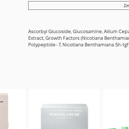
ретиноїдами на цій самій ділянці. У денном
Де
засіб з високим SPF, а для чутливої шкіри
Дотримуйтеся регулярності та гігієнічного
вигляду і чистішого тону без зайвого подра
Ascorbyl Glucoside, Glucosamine, Allium Cepa
Extract, Growth Factors (Nicotiana Benthamia
Polypeptide- 7, Nicotiana Benthamiana Sh-tgf