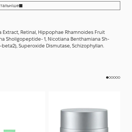
у догляді обов’язково застосовуйте сонцезахисний
тальніше
 проведіть патч‑тест перед першим використанням.
 локального нанесення — це ключ до охайного
знення.
 Extract, Retinal, Hippophae Rhamnoides Fruit
na Sholigopeptide- 1, Nicotiana Benthamiana Sh-
-beta2), Superoxide Dismutase, Schizophyllan.