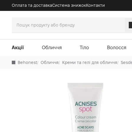
Оплата та доставка
Система знижок
Контакти
Акції
Обличчя
Тіло
Волосся
Behonest
/
Обличчя
/
Креми та гелі для обличчя
/
Sesd