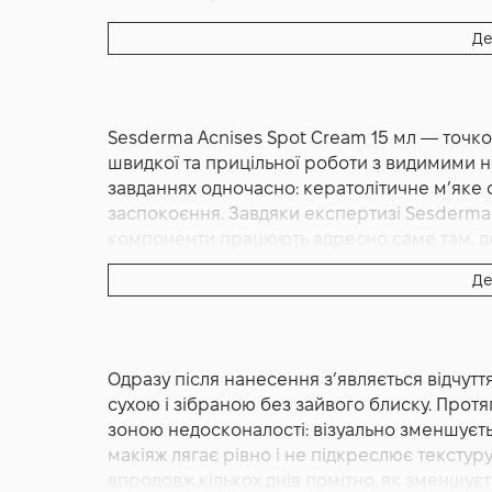
Основна дія:
З тоном
,
Від постакне
Де
Форма випуску:
Коректор
Країна:
Іспанія
Лінійка:
Sesderma Acnises
Sesderma Acnises Spot Cream 15 мл — точк
Об'єм (мл/г):
15
швидкої та прицільної роботи з видимими 
завданнях одночасно: кератолітичне м’яке 
заспокоєння. Завдяки експертизі Sesderma у
компоненти працюють адресно саме там, де
скорочувати вигляд почервоніння, зменшува
Де
пор. Крем має легку гелево‑кремову тексту
плівки й непомітна під макіяжем, тому його
тюбик об’ємом 15 мл із тонким носиком дозв
перевитрати, що особливо важливо для лока
Одразу після нанесення з’являється відчуття
спрямована на потреби жирної та комбінов
сухою і зібраною без зайвого блиску. Прот
рецептурі продумано баланс між ефективні
зоною недосконалості: візуально зменшуєт
контрольовано, а супровідні зволожувальн
макіяж лягає рівно і не підкреслює тексту
зберігати бар’єрні функції та відчуття м’яко
впродовж кількох днів помітно, як зменшує
Cream доречним у повсякденній рутині як ш