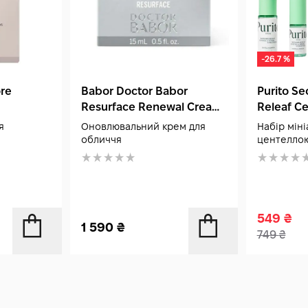
-26.7 %
ore
Babor Doctor Babor
Purito S
Resurface Renewal Cream
Releaf Ce
 мл
15 мл
Unscent
я
Оновлювальний крем для
Набір міні
обличчя
центеллою
549
₴
1 590
₴
749
₴