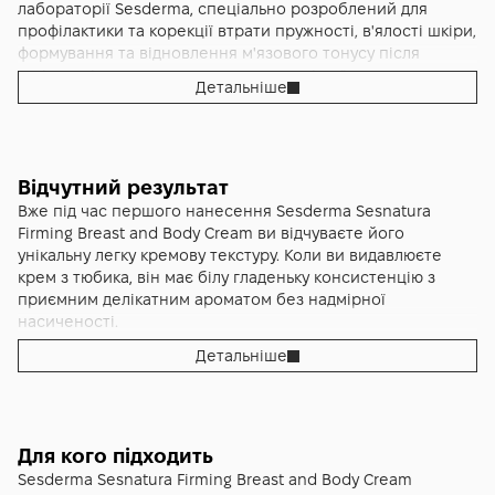
лабораторії Sesderma, спеціально розроблений для
профілактики та корекції втрати пружності, в'ялості шкіри,
формування та відновлення м'язового тонусу після
вагітності, грудного вигодовування, різкої втрати ваги,
Детальніше
надмірного сонячного впливу, недостатньої фізичної
активності або природного старіння через потужну
багатокомпонентну формулу з гідролізованим колагеном
для стимуляції синтезу власного ендогенного колагену,
який підтримує еластичність та тургор шкіри через
Відчутний результат
відновлення структури дермального сполучнотканинного
Вже під час першого нанесення Sesderma Sesnatura
матриксу, інноваційним пептидним комплексом Matrixyl®
Firming Breast and Body Cream ви відчуваєте його
як біотехнологічного палмітоїл-пентапептиду для
унікальну легку кремову текстуру. Коли ви видавлюєте
цілеспрямованої регенерації сполучної тканини,
крем з тюбика, він має білу гладеньку консистенцію з
відновлення характеристик молодої шкіри та підтримання
приємним делікатним ароматом без надмірної
еластичності через стимуляцію синтезу колагену типу І та
насиченості.
ІІІ, фібронектину та глікозаміногліканів, гідролізованим
Детальніше
еластином для підвищення біодинамічних властивостей
При щоденному використанні вранці та ввечері протягом
шкіри, відновлення природної гнучкості, здатності
першого тижня стає помітним покращення зволоженості
розтягуватися та повертатися до початкової форми без
та текстури шкіри. Якщо була сухість або огрубіння, вони
деформації, критично важливої для зон схильних до
зменшуються. Шкіра виглядає більш доглянутою та
гравітаційного птозу як груди, внутрішня поверхня рук,
Для кого підходить
здоровою.
живіт, диметиламіноетанолом DMAE як природним
Sesderma Sesnatura Firming Breast and Body Cream