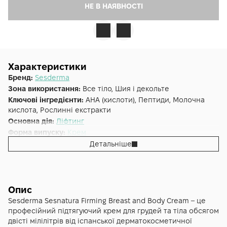
НЕ В НАЯВНОСТІ
Характеристики
Бренд:
Sesderma
Зона використання:
Все тіло, Шия і декольте
Ключові інгредієнти:
AHA (кислоти), Пептиди, Молочна
кислота, Рослинні екстракти
Основна дія:
Ліфтинг
Форма випуску:
Крем
Країна:
Іспанія
Детальніше
Об'єм (мл/г):
200
Опис
Sesderma Sesnatura Firming Breast and Body Cream – це
професійний підтягуючий крем для грудей та тіла обсягом
двісті мілілітрів від іспанської дерматокосметичної