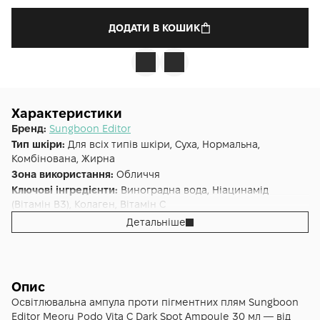
ДОДАТИ В КОШИК
Характеристики
Бренд:
Sungboon Editor
Тип шкіри:
Для всіх типів шкіри, Суха, Нормальна,
Комбінована, Жирна
Зона використання:
Обличчя
Ключові інгредієнти:
Виноградна вода, Ніацинамід
(Вітамін B3), Колаген, Вітамін C
Основна дія:
Відновлення
,
Від зморшок
,
Від пігментації
,
Детальніше
Освітлення
Форма випуску:
Сироватка
Країна:
Південна Корея
Лінійка:
Meoru Podo Vita C
Опис
Освітлювальна ампула проти пігментних плям Sungboon
Editor Meoru Podo Vita C Dark Spot Ampoule 30 мл — від