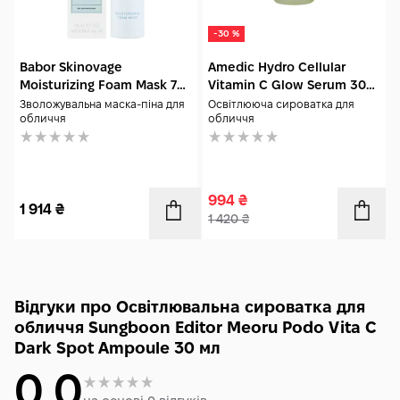
Acid, Hydroxypropyltrimonium Hyaluronate, Hydrolyzed
Sodium Hyaluronate, Potassium Hyaluronate, Pentylene
-30 %
Glycol, Madecassic Acid, Sodium Hyaluronate Crosspolymer,
Asiatic Acid, Sodium Acetylated Hyaluronate.
Babor Skinovage
Amedic Hydro Cellular
Moisturizing Foam Mask 75
Vitamin C Glow Serum 30
мл
мл
Зволожувальна маска-піна для
Освітлююча сироватка для
обличчя
обличчя
994
₴
1 914
₴
1 420
₴
Відгуки про Освітлювальна сироватка для
обличчя Sungboon Editor Meoru Podo Vita C
Dark Spot Ampoule 30 мл
0.0