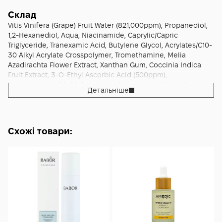
Склад
Vitis Vinifera (Grape) Fruit Water (821,000ppm), Propanediol,
1,2-Hexanediol, Aqua, Niacinamide, Caprylic/Capric
Triglyceride, Tranexamic Acid, Butylene Glycol, Acrylates/C10-
30 Alkyl Acrylate Crosspolymer, Tromethamine, Melia
Azadirachta Flower Extract, Xanthan Gum, Coccinia Indica
Fruit Extract, 3-O-Ethyl Ascorbic Acid (500ppm),
Hydrogenated C6-20 Polyolefin, Adenosine, Vitis Vinifera
Детальніше
(Grape) Fruit Extract (350ppm), Disodium EDTA, Allantoin,
HDI/Trimethylol Hexyllactone Crosspolymer, Vitis Vinifera
(Grape) Seed Oil, Collagen, Leuconostoc/Radish Root
Ferment Filtrate, Fragaria Chiloensis (Strawberry) Fruit Extract,
Схожі товари:
Vaccinium Angustifolium (Blueberry) Fruit Extract, Sodium
Hyaluronate, Arctostaphylos Uva-Ursi Leaf Extract, Rubus
Fruticosus (Blackberry) Fruit Extract, Citric Acid, Lavandula
Angustifolia (Lavender) Flower Extract, Resveratrol, Borago
Officinalis Extract, Centaurea Cyanus Flower Extract, Salvia
Sclarea (Clary) Extract, Hyacinthus Orientalis (Hyacinth)
Extract, Chamomilla Recutita (Matricaria) Flower Extract,
Cynanchum Atratum Extract, Madecassoside, Asiaticoside,
Ethylhexylglycerin, Hyaluronic Acid, Hydrolyzed Hyaluronic