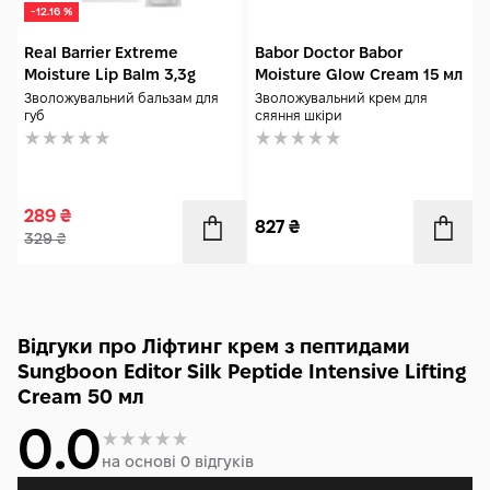
-12.16 %
Hyaluronate Dimethylsilanol, Sodium Acetylated
Hyaluronate, Copper Tripeptide-1, Cholesterol,
Real Barrier Extreme
Babor Doctor Babor
Phytosphingosine, Caffeoyl Hexapeptide-65, Ceramide NG,
Moisture Lip Balm 3,3g
Moisture Glow Cream 15 мл
Ceramide NS, Acetyl Hexapeptide-8, Palmitoyl Tetrapeptide-
Зволожувальний бальзам для
Зволожувальний крем для
7, Ceramide AS, Ceramide AP, Anemarrhena Asphodeloides
губ
сяяння шкіри
Root Extract, Palmitoyl Tripeptide-1, Glycine, Glutamic Acid,
Leucine, Methionine, Valine, Serine, Aspartic Acid, Alanine,
Isoleucine, Phenylalanine, Proline, Histidine, Taurine,
Ornithine, Collagen Extract, Palmitoyl Pentapeptide-4, sh-
Oligopeptide-1, sh-Oligopeptide-2, sh-Polypeptide-11,
289
₴
827
₴
Ceramide EOP, CI 77480.
329
₴
Відгуки про Ліфтинг крем з пептидами
Sungboon Editor Silk Peptide Intensive Lifting
Cream 50 мл
0.0
на основі 0 відгуків