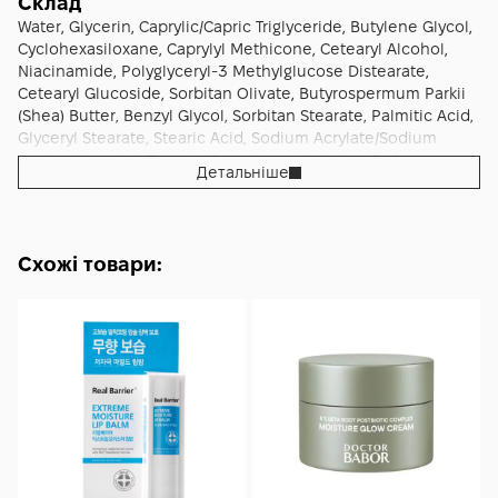
Склад
етапом догляду для тих, хто прагне зберегти молодий
Water, Glycerin, Caprylic/Capric Triglyceride, Butylene Glycol,
вигляд шкіри і підтримувати її тонус без агресивного
Cyclohexasiloxane, Caprylyl Methicone, Cetearyl Alcohol,
впливу.
Niacinamide, Polyglyceryl-3 Methylglucose Distearate,
Cetearyl Glucoside, Sorbitan Olivate, Butyrospermum Parkii
(Shea) Butter, Benzyl Glycol, Sorbitan Stearate, Palmitic Acid,
Glyceryl Stearate, Stearic Acid, Sodium Acrylate/Sodium
Acryloyldimethyl Taurate Copolymer, Arginine, Carbomer,
Детальніше
Polyisobutene, Sodium Polyacrylate, Xanthan Gum,
Panthenol, Coptis Japonica Root Extract, Mica(CI 77019),
Titanium Dioxide(CI 77891), 1,2-Hexanediol,
Ethylhexylglycerin, Silk Extract, Adenosine, Malt Extract,
Схожі товари:
Sorbitan Oleate, Caprylyl/Capryl Glucoside, Agar, Gellan Gum,
Calcium Alginate, Phenoxyethanol, Squalane, Hydrolyzed
Elastin, Hydrolyzed Silk, Hydrogenated Polyisobutene,
Moringa Oleifera Seed Extract, Caprylyl Glycol, Iron Oxide
Red(CI 77491), Hydrolyzed Collagen, Hydrogenated lecithin,
Hydrolyzed Soy Protein, Silk Amino Acids, Hydrolyzed
Hyaluronic Acid, Hydrolyzed Sodium Hyaluronate,
Dimethylsilanol Hyaluronate, Sodium Hyaluronate,
Hyaluronic Acid, Hydrolyzed Collagen Extract, Potassium
Hyaluronate, Sodium Hyaluronate Crosspolymer,
Hydroxypropyltrimonium Hyaluronate, Ceramide NP, Sodium