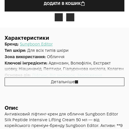
ДОДАТИ В КОШИК
Характеристики
Бренд:
Sungboon Editor
Тип шкіри:
Для всіх типів шкіри
Зона використання:
Обличчя
Ключові інгредієнти:
Аденозин, Волюфілін, Екстракт
шовку, Ніацинамід, Пептиди, Гіалуронова кислота, Колаген
Основна дія:
Ліфтинг
,
Від зморшок
,
Зволоження
Форма випуску:
Крем
Детальніше
Країна:
Південна Корея
Лінійка:
Silk Peptide
Опис
Антивіковий ліфтинг-крем для обличчя Sungboon Editor
Silk Peptide Intensive Lifting Cream 50 мл — від
корейського преміум-бренду Sungboon Editor. Активи: **9