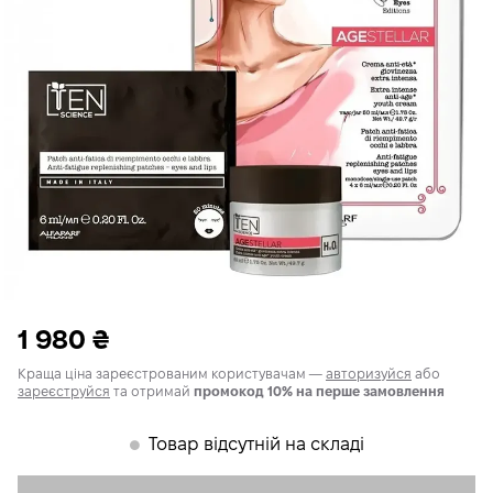
1 980
₴
Краща ціна зареєстрованим користувачам —
авторизуйся
або
зареєструйся
та отримай
промокод 10% на перше замовлення
Товар відсутній на складі
𒊹