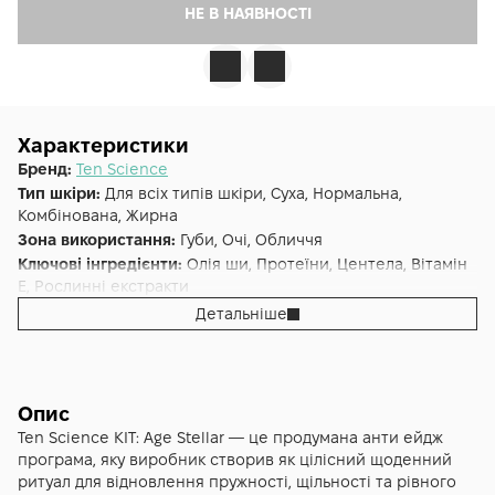
НЕ В НАЯВНОСТІ
Характеристики
Бренд:
Ten Science
Тип шкіри:
Для всіх типів шкіри, Суха, Нормальна,
Комбінована, Жирна
Зона використання:
Губи, Очі, Обличчя
Ключові інгредієнти:
Олія ши, Протеїни, Центела, Вітамін
E, Рослинні екстракти
Основна дія:
Антивіковий
,
Зволоження
Детальніше
Форма випуску:
Набір
Країна:
Італія
Альтернативна назва:
Набір для краси та молодості шкіри
- TEN KIT: AGE STELLAR
Опис
Ten Science KIT: Age Stellar — це продумана анти ейдж
програма, яку виробник створив як цілісний щоденний
ритуал для відновлення пружності, щільності та рівного