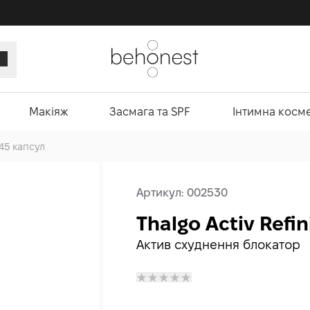
Макіяж
Засмага та SPF
Інтимна косм
 45 капсул
Артикул:
002530
Thalgo Activ Refi
Актив схуднення блокатор