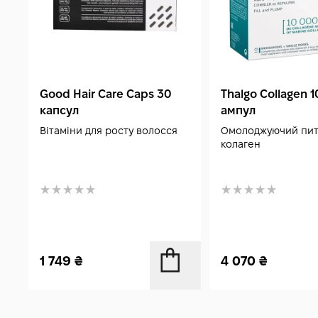
Good Hair Care Caps 30
Thalgo Collagen 1
капсул
ампул
Вітаміни для росту волосся
Омолоджуючий пи
колаген
1 749
₴
4 070
₴