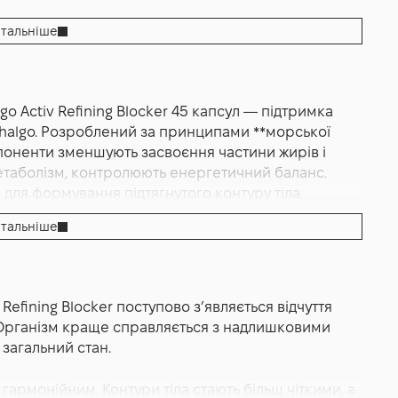
тальніше
Blocker 45 шт
ровий обмін речовин
o Activ Refining Blocker 45 капсул — підтримка
Thalgo. Розроблений за принципами **морської
омпоненти зменшують засвоєння частини жирів і
метаболізм, контролюють енергетичний баланс.
ля формування підтягнутого контуру тіла.
тальніше
це сучасний комплекс для підтримки контролю ваги
ми Thalgo з урахуванням принципів морської
рямована на зменшення засвоєння зайвих калорій,
efining Blocker поступово з’являється відчуття
ганізму у формуванні більш підтягнутого контуру
і. Організм краще справляється з надлишковими
нсованого харчування та активного способу життя,
загальний стан.
ультатів.
 гармонійним. Контури тіла стають більш чіткими, а