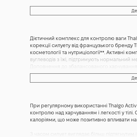
Форма випуску:
Таблетки
Де
Країна:
Франція
Альтернативна назва:
Thalgo Activ Refining 
Основне призначення:
Для схуднення, Здо
Дієтичний комплекс для контролю ваги Thalg
корекції силуету від французького бренду 
косметології та нутриціології**. Активні к
вуглеводів з їжі, підтримують нормальний 
Доповнення до збалансованого харчування д
Французький бренд Thalgo.
Де
Thalgo Activ Refining Blocker 45 капсул — 
та корекції силуету, розроблений експерта
косметології та нутриціології. Формула сп
При регулярному використанні Thalgo Activ R
підтримку обмінних процесів і допомогу ор
контролю над харчуванням і легкості у тіл
тіла. Засіб працює як доповнення до збала
калоріями, що може позитивно впливати на 
допомагаючи досягати більш виражених рез
З часом силует виглядає більш підтягнутим і