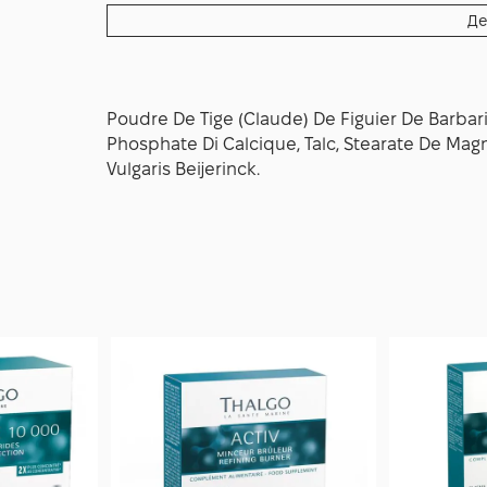
Де
Під час використання бажано дотримуватис
активний спосіб життя для підсилення резул
Poudre De Tige (Claude) De Figuier De Barbarie
Phosphate Di Calcique, Talc, Stearate De Magn
Vulgaris Beijerinck.