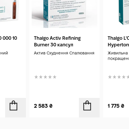
0 000 10
Thalgo Activ Refining
Thalgo L
Burner 30 капсул
Hyperton
20 ампул
тний
Актив Схуднення Спалювання
Живильна 
покращен
2 583
₴
1 775
₴