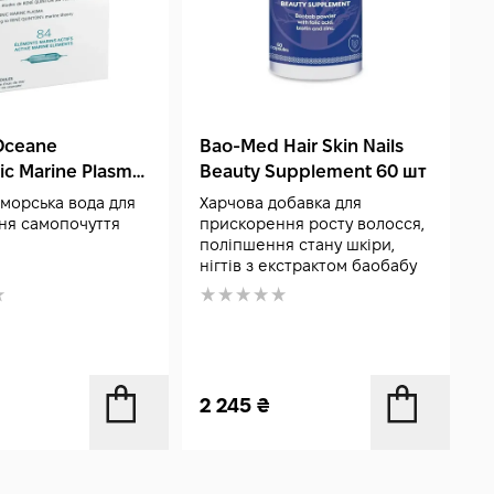
Bao-Med Hair Skin Nails
'Oceane
T
Beauty Supplement 60 шт
ic Marine Plasma
P
Харчова добавка для
морська вода для
К
прискорення росту волосся,
ня самопочуття
а
поліпшення стану шкіри,
нігтів з екстрактом баобабу
2 245
₴
2