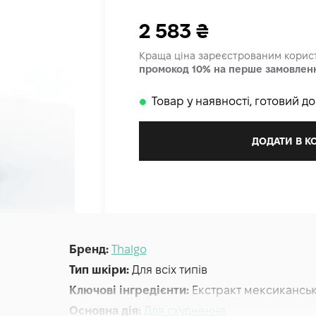
2 583
₴
Краща ціна зареєстрованим кори
промокод 10% на перше замовлен
Товар у наявності, готовий д
𒊹
ДОДАТИ В 
Бренд:
Thalgo
Тип шкіри:
Для всіх типів
Ключові інгредієнти:
Екстракт мексиканськ
Основна дія:
Для схуднення