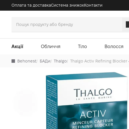
Оплата та доставка
Система знижок
Контакти
Акції
Обличчя
Тіло
Волосся
Behonest
/
БАДи
/
Thalgo
/
Thalgo Activ Refining Blocker