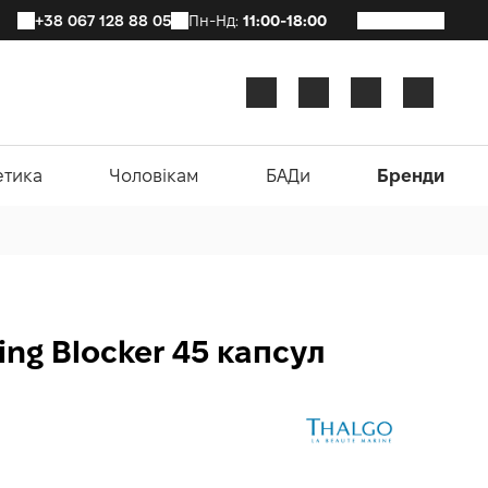
+38 067 128 88 05
Пн-Нд:
11:00-18:00
етика
Чоловікам
БАДи
Бренди
ning Blocker 45 капсул