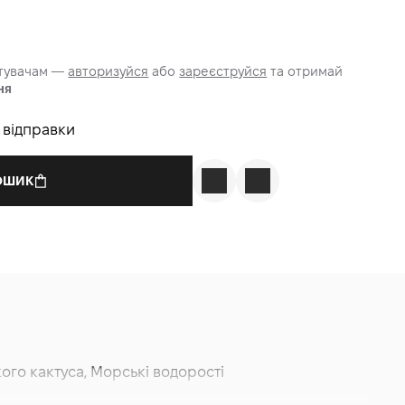
стувачам —
авторизуйся
або
зареєструйся
та отримай
ня
о відправки
КОШИК
ого кактуса, Морські водорості