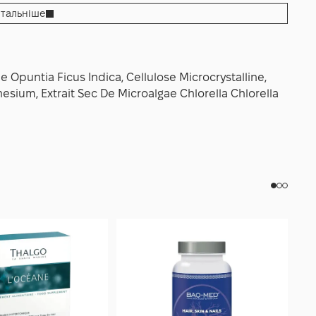
тальніше
я збалансованого харчування і підтримувати
ьтату.
 Opuntia Ficus Indica, Cellulose Microcrystalline,
esium, Extrait Sec De Microalgae Chlorella Chlorella