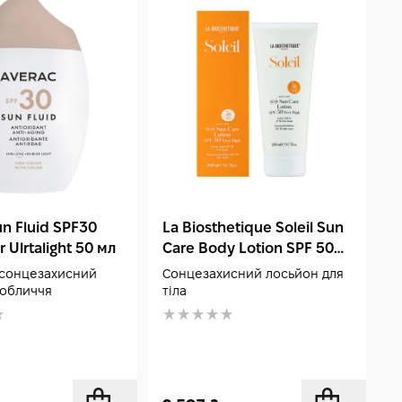
un Fluid SPF30
La Biosthetique Soleil Sun
B
r Ulrtalight 50 мл
Care Body Lotion SPF 50
S
200 мл
S
 сонцезахисний
Сонцезахисний лосьйон для
З
 обличчя
тіла
д