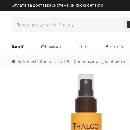
Оплата та доставка
Система знижок
Контакти
Акції
Обличчя
Тіло
Волосся
Behonest
/
Засмага та SPF
/
Сонцезахист для обличчя
/