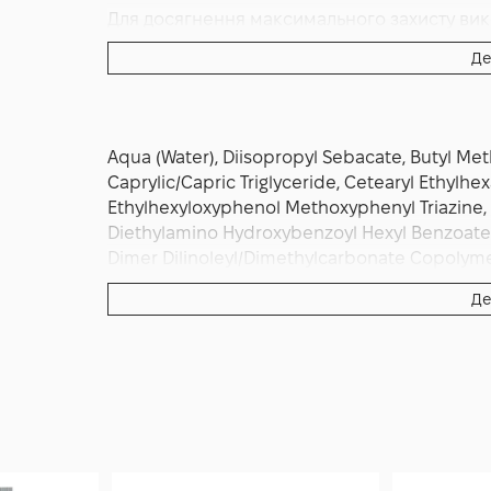
Для досягнення максимального захисту вико
повторюйте нанесення протягом дня.
Де
Aqua (Water), Diisopropyl Sebacate, Butyl Me
Caprylic/Capric Triglyceride, Cetearyl Ethylh
Ethylhexyloxyphenol Methoxyphenyl Triazine, D
Diethylamino Hydroxybenzoyl Hexyl Benzoate,
Dimer Dilinoleyl/Dimethylcarbonate Copolymer,
Parfum (Fragrance), Benzyl Alcohol, Polyglycer
Де
Phosphate, Helianthus Annuus (Sunflower) Seed 
Hexanediol, Caprylyl Glycol, Anhydroxylitol, Mi
(Jojoba) Seed Oil, Xanthan Gum, Ethylhexylgly
Citric Acid, Trisodium Ethylenediamine Disucc
Dunaliella Salina Extract.