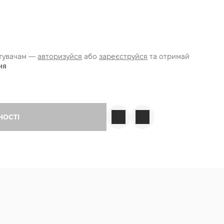
стувачам —
авторизуйся
або
зареєструйся
та отримай
ня
НОСТІ