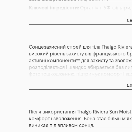
Ключові інгредієнти:
Органічні УФ-фільтри,
Основна дія:
Захист від сонця
,
Антивіковий
,
Де
Форма випуску:
Спрей
Країна:
Франція
Альтернативна назва:
Thalgo Riviera Sun Moi
Сонцезахисний спрей для тіла Thalgo Riviera
Індекс SPF:
50
високий рівень захисту від французького бре
активні компоненти** для захисту та зволо
розподіляється і швидко вбирається без липк
фотопошкодженню, підтримує комфорт і здор
щоденного використання у спекотну погоду
Де
Thalgo Riviera Sun Moisturising Milky Spray
сонцезахисний спрей для тіла з дуже висок
захисту шкіри від впливу ультрафіолетових
Після використання Thalgo Riviera Sun Moistu
поєднує сучасні UV-фільтри з морськими а
комфорт і зволоження. Вона стає більш м’яко
запобігати фотопошкодженню, а й підтримув
виникає під впливом сонця.
перебування на сонці.