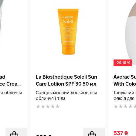
-29.16 %
oad
La Biosthetique Soleil Sun
Averac S
ce Cream
Care Lotiion SPF 30 50 мл
With Colo
ля обличчя
Сонцезахисний лосьйон для
Тонуючий
обличчя і тіла
флюїд для
537
₴