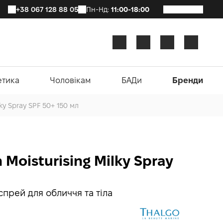
+38 067 128 88 05
Пн-Нд:
11:00-18:00
етика
Чоловікам
БАДи
Бренди
lky Spray SPF 50+ 150 мл
n Moisturising Milky Spray
прей для обличчя та тіла