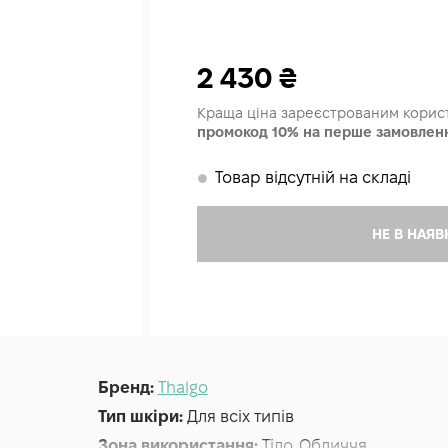
2 430
₴
Краща ціна зареєстрованим кори
промокод 10% на перше замовлен
Товар відсутній на складі
𒊹
НЕ В НАЯВ
Бренд:
Thalgo
Тип шкіри:
Для всіх типів
Зона використання:
Тіло, Обличчя