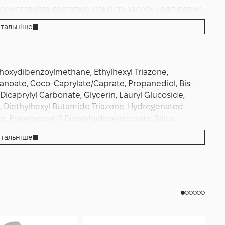
ристовуйте достатню кількість засобу і регулярно
тальніше
thoxydibenzoylmethane, Ethylhexyl Triazone,
exanoate, Coco-Caprylate/Caprate, Propanediol, Bis-
icaprylyl Carbonate, Glycerin, Lauryl Glucoside,
 Diethylhexyl Butamido Triazone, Hydrogenated
 Polyglyceryl-2 Dipolyhydroxystearate, Silica,
yl-6 Laurate, Cetearyl Alcohol, Potassium Cetyl
тальніше
Oil, Xylitylglucoside, Myristyl Glucoside, 1,2-
crocrystalline Cellulose, Xylitol, Simmondsia Chinensis
cerin, Cellulose Gum, Aloe Barbadensis Leaf Juice,
inate, Haematococcus Pluvialis Extract, Tocopherol,