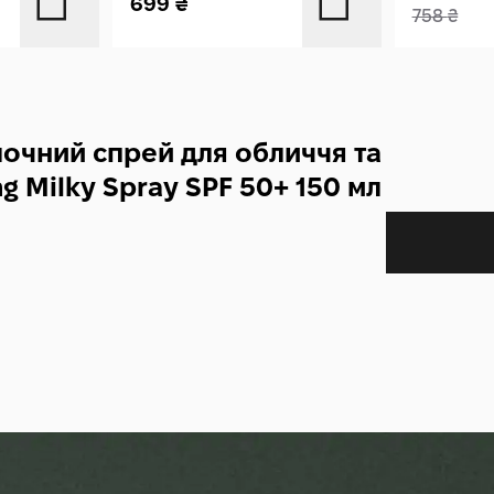
699
₴
758
₴
очний спрей для обличчя та
ng Milky Spray SPF 50+ 150 мл