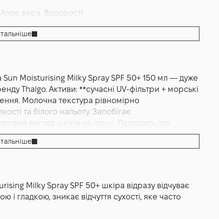
 Алое вера, Водорості
Пом'якшення
,
Зволоження
тальніше
sturising Milky Spray SPF 50+ 150 мл
 Sun Moisturising Milky Spray SPF 50+ 150 мл — дуже
нду Thalgo. Активи: **сучасні UV-фільтри + морські
ження. Молочна текстура рівномірно
ості та білого нальоту. Запобігає
овий вигляд шкіри на сонці. Підходить для
. Французький бренд Thalgo.
тальніше
 SPF 50+ 150 мл — це високоефективний
им рівнем захисту, створений для надійного
 променів та одночасного зволоження. Формула
rising Milky Spray SPF 50+ шкіра відразу відчуває
ктивними компонентами, що дозволяє не лише
ю і гладкою, зникає відчуття сухості, яке часто
ати комфорт і здоровий вигляд шкіри під час