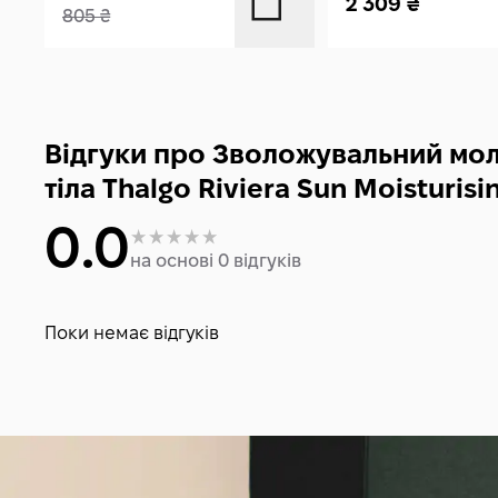
2 309
₴
805
₴
Відгуки про Зволожувальний мол
тіла Thalgo Riviera Sun Moisturisi
0.0
на основі 0 відгуків
Поки немає відгуків