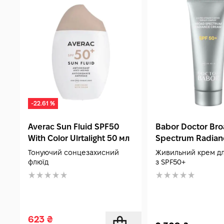
-22.61 %
Averac Sun Fluid SPF50
Babor Doctor Br
With Color Ulrtalight 50 мл
Spectrum Radian
SPF50+ 50 мл
Тонуючий сонцезахисний
Живильний крем д
флюїд
з SPF50+
623
₴