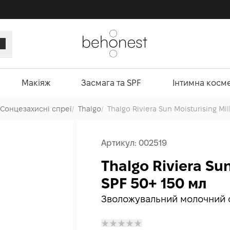
Макіяж
Засмага та SPF
Інтимна косм
Сонцезахисні спреї
/
Thalgo
/
Thalgo Riviera Sun Moisturising Mi
Артикул:
002519
Thalgo Riviera Su
SPF 50+ 150 мл
Зволожувальний молочний с