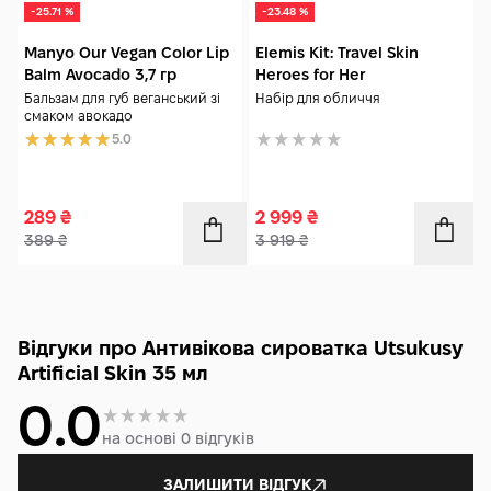
-25.71 %
-23.48 %
Manyo Our Vegan Color Lip
Elemis Kit: Travel Skin
Balm Avocado 3,7 гр
Heroes for Her
Бальзам для губ веганський зі
Набір для обличчя
смаком авокадо
5.0
289
₴
2 999
₴
389
₴
3 919
₴
Відгуки про Антивікова сироватка Utsukusy
Artificial Skin 35 мл
0.0
на основі 0 відгуків
ЗАЛИШИТИ ВІДГУК