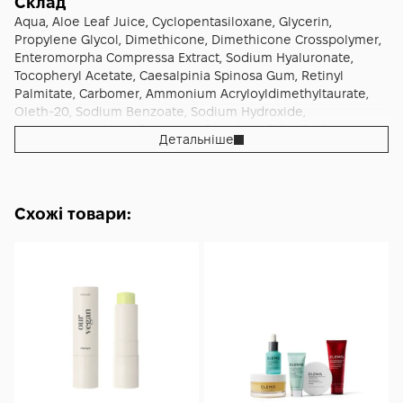
пружність, згладженість і рівний, спокійний тон шкіри.
Склад
Aqua, Aloe Leaf Juice, Cyclopentasiloxane, Glycerin,
Propylene Glycol, Dimethicone, Dimethicone Crosspolymer,
Enteromorpha Compressa Extract, Sodium Hyaluronate,
Tocopheryl Acetate, Caesalpinia Spinosa Gum, Retinyl
Palmitate, Carbomer, Ammonium Acryloyldimethyltaurate,
Oleth-20, Sodium Benzoate, Sodium Hydroxide,
Imidazolidinyl Urea, Fragrance, Disodium Edta, Sodium
Детальніше
Dehydroacetate, Potassium Sorbate.
Схожі товари: