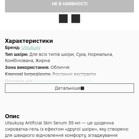
НЕ В НАЯВНОСТІ
Характеристики
Бренд:
Utsukusy
Тип шкіри:
Для всіх типів шкіри, Суха, Нормальна,
Комбінована, Жирна
Зона використання:
Обличчя
Ключові інгредієнти:
Рослинні екстракти
Основна дія:
Антивіковий
,
Зволоження
Додаткові властивості:
Cruelty-free, Веганська, Без
Детальніше
парабенів
Форма випуску:
Сироватка
Країна:
Японія
Лінійка:
UTSUKUSY Artificial Skin
Опис
Альтернативна назва:
Artificial Skin Serum 35 мл
Utsukusy Artificial Skin Serum 35 мл — це щоденна
сироватка‑гель із ефектом «другої шкіри», яку створено
для швидкого відновлення комфорту, згладжування