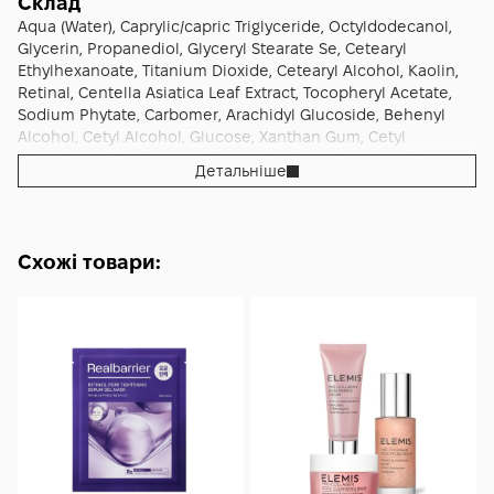
хвилин; видали залишки ватними дисками або сполосни
Склад
"регенерованою" — характерна "поглада" і відновлена.
ключовий революційний актив — "біологічні месенджери"
покращує її щільність. Доречний для людей з нерівним
теплою водою. Перед нанесенням обов'язково очисти
Aqua (Water), Caprylic/capric Triglyceride, Octyldodecanol,
При регулярному використанні (як частина професійного
клітинної регенерації; запатентована технологія Vytrus
тоном шкіри — клітинна регенерація сприяє
шкіру обличчя: якщо вдень носила макіяж, спершу зніми
Glycerin, Propanediol, Glyceryl Stearate Se, Cetearyl
протоколу 1–2 рази на місяць у косметологічному кабінеті
Biotech (Іспанія) — один з лідерів у галузі біотехнологічної
вирівнюванню тону. Підходить як завершальний крок
його гідрофільною олією або очищувальним молочком,
Ethylhexanoate, Titanium Dioxide, Cetearyl Alcohol, Kaolin,
або як домашня регулярна маска 1–2 рази на тиждень)
косметики; насичена кремова текстура, що утворює
професійного протоколу мікронідлінгу — за
потім вмий обличчя гель-очищувачем (бажано з лінії
Retinal, Centella Asiatica Leaf Extract, Tocopheryl Acetate,
накопичується кумулятивний результат: завдяки роботі
регенеруючу плівку; протокольна сумісність — маска
рекомендаціями виробника, маска розроблена як
Utsukusy для синергічного ефекту в межах системи, або
Sodium Phytate, Carbomer, Arachidyl Glucoside, Behenyl
екзосомних месенджерів природна виробленість
розроблена для синергічного використання з іншими
частина професійного протоколу з ExoSkin Cocktail
іншим делікатним очищувачем). Промокни шкіру чистим
Alcohol, Cetyl Alcohol, Glucose, Xanthan Gum, Cetyl
колагену і еластину поступово стимулюється на
засобами лінії ExoSkin (ExoSkin Cocktail сироватка, ExoSkin
(сироватка), ExoSkin Mask (ця маска) і ExoSkin Creme (крем).
м'яким рушником без тертя. Принципово важливий
Phosphate, Bht, Cetearyl Glucoside, Tromethamine, Citric
клітинному рівні — за рахунок постійної
Детальніше
Creme крем) у професійному кабінеті косметолога.
Корисний для людей у поствідновлювальному періоді
момент: за рекомендацією виробника, наноси маску на
Acid, 1,2-hexanediol, Caprylyl Glycol, Hydroxyacetophenone,
"перепрограмованої" сигналізації фібробластам. Шкіра з
Філософія бренду Utsukusy — це японсько-іспанський
після косметологічних процедур (мікронідлінг,
СУХУ шкіру — не на вологу. Це принципова відмінність від
Phenoxyethanol, Cananga Odorata Oil/extract, Parfum
ознаками вікового зниження пружності поступово
преміальний дермокосметичний бренд з фокусом на
мезотерапія, IPL, лазерні процедури, поверхневі і середні
багатьох інших масок. Спосіб 1 — стандартне домашнє
(Fragrance), Terpineol, Linalyl Acetate, Geranyl Acetate,
набуває кращої тонусу і еластичності — це принципова
високотехнологічні професійні формули, що поєднують
пілінги, біоревіталізація) — регенеруючий профіль
нанесення (рекомендований виробником): набери щедру
Limonene, Linalool, Caramel, Arachidyl Alcohol.
перевага саме цієї формули, заявлена виробником.
японську точність з іспанською косметологічною
Схожі товари:
формули чудово сприймається ушкодженою шкірою і
кількість маски (приблизно з велику горошину для
Глибокі і поверхневі зморшки стають менш виразними у
експертизою; назва "Utsukusy" походить з японської "うつ
прискорює природне відновлення (після консультації з
обличчя, ще трохи більше для шиї і декольте) на чисті
тривалій перспективі — за рахунок постійної дії
くしい" (utsukushii) — "красивий, прекрасний"; бренд
косметологом). Доречний для людей, які цінують
пальці або на спеціальний шпатель для масок
регенеруючого профілю. Тон обличчя поступово
позиціонується як преміальний нішевий вибір для
преміальну дермокосметику з науковим підходом і
(рекомендовано — особливо щоб не заносити
вирівнюється — гіперпігментація, "сонячні плями",
косметологів, які цінують інноваційні активи і доведену
інноваційними технологіями — рослинні екзосоми є
мікроорганізми у банку). Рівномірно розподіли маску
постакне-сліди поступово зменшуються за рахунок
ефективність. Лінія ExoSkin — це новітня (2025 рік)
одним з найбільш трендових активів сучасної
щедрим шаром по обличчю — на лоб, щоки, ніс,
постійної дії "перепрограмованих" клітинних процесів.
спеціалізована професійна серія бренду з фокусом на
космецевтики. Підходить для людей, які цінують японсько-
підборіддя, шию і декольте (за бажанням). Уникай
Розширені пори візуально стають менш виразними у
революційну технологію рослинних екзосом для anti-
іспанську косметичну традицію — Utsukusy поєднує
безпосередньо зони очей, повік і губ. Уникай слизових
тривалій перспективі — за рахунок постійного зміцнення
aging догляду на клітинному рівні. У серці формули —
японську точність з іспанською дермокосметичною
оболонок. Залиш маску на шкірі для витримки протягом
шкіри і покращення її щільності. Постакне-рубці і інші
рослинні екзосоми центелли азіатської (Centella Reversa™
експертизою. Корисний для людей, які цінують косметику
15–20 хвилин. За цей час маска утворює тонкий
види рубцевих утворень поступово стають менш
Phyto-Peptidic Fractions™): за функціями у формулі це
з технологією рослинних екзосом — інноваційна
регенеруючий шар і екзосоми проникають у глибокі шари