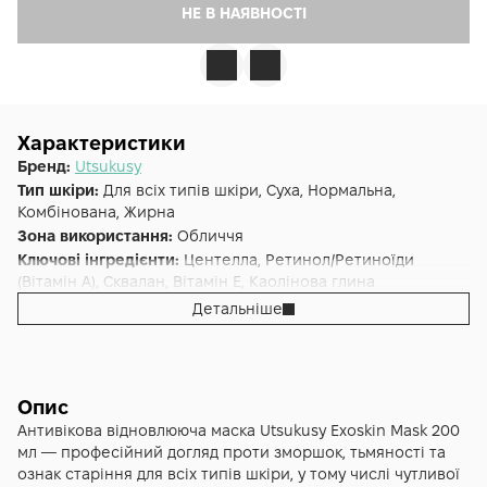
НЕ В НАЯВНОСТІ
Характеристики
Бренд:
Utsukusy
Тип шкіри:
Для всіх типів шкіри, Суха, Нормальна,
Комбінована, Жирна
Зона використання:
Обличчя
Ключові інгредієнти:
Центелла, Ретинол/Ретиноїди
(Вітамін A), Сквалан, Вітамін E, Каолінова глина
Основна дія:
Антивіковий
Детальніше
Форма випуску:
Маска
Країна:
Японія
Об'єм (мл/г):
200
Опис
Антивікова відновлююча маска Utsukusy Exoskin Mask 200
мл — професійний догляд проти зморшок, тьмяності та
ознак старіння для всіх типів шкіри, у тому числі чутливої