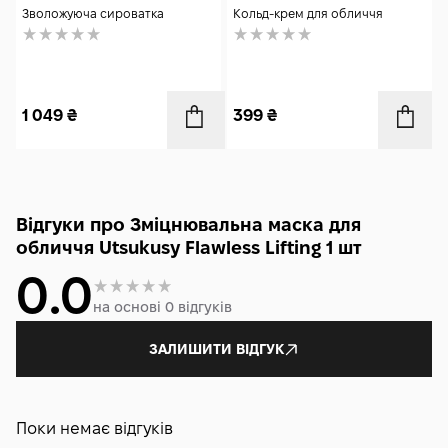
30 мл
мл
Зволожуюча сироватка
Кольд-крем для обличчя
1 049
₴
399
₴
Відгуки про Зміцнювальна маска для
обличчя Utsukusy Flawless Lifting 1 шт
0.0
на основі 0 відгуків
ЗАЛИШИТИ ВІДГУК
Поки немає відгуків