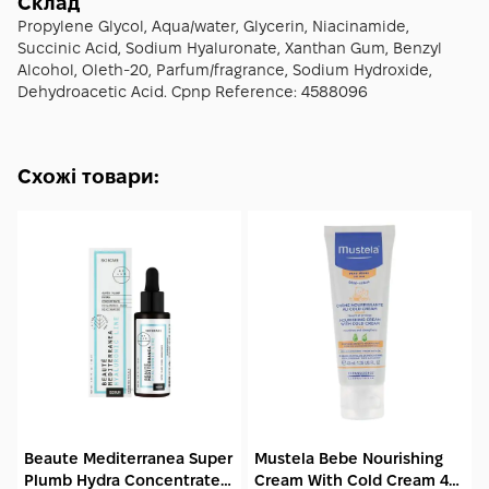
еластичності.
Склад
Propylene Glycol, Aqua/water, Glycerin, Niacinamide,
Succinic Acid, Sodium Hyaluronate, Xanthan Gum, Benzyl
Alcohol, Oleth-20, Parfum/fragrance, Sodium Hydroxide,
Dehydroacetic Acid. Cpnp Reference: 4588096
Схожі товари:
Beaute Mediterranea Super
Mustela Bebe Nourishing
Plumb Hydra Concentrate
Cream With Cold Cream 40