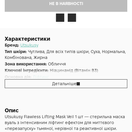
НЕ В НАЯВНОСТІ
Характеристики
Бренд:
Utsukusy
Тип шкіри:
Чутлива, Для всіх типів шкіри, Суха, Нормальна,
Комбінована, Жирна
Зона використання:
Обличчя
Ключові інгредієнти:
Ніацинамід (Вітамін B3)
Основна дія:
Ліфтинг
Додаткові властивості:
Cruelty-free, Веганська, Без
Детальніше
парабенів
Форма випуску:
Тканинна маска
Країна:
Японія
Альтернативна назва:
Imperfecciones – Lifting Flawless
Опис
Lifting Mask 1 шт
Utsukusy Flawless Lifting Mask Veil 1 шт — стерильна маска
вуаль з інтенсивним ліфтинг ефектом для миттєвого
«перезапуску» тьмяної, нерівної та реактивної шкіри.