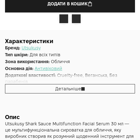
ДОДАТИ В КОШИК
Характеристики
Бренд:
Utsukusy
Тип шкіри:
Для всіх типів
Зона використання:
Обличчя
Основна дія:
Антивіковий
Додаткові властивості:
Cruelty-free, Веганська, Без
парабенів
Форма випуску:
Сироватка
Детальніше
Країна:
Японія
Альтернативна назва:
Shark Souce (Facial Serum) 30 мл
Опис
Utsukusy Shark Sauce Multifunction Facial Serum 30 мл —
це мультифункціональна сироватка для обличчя, яку
виробник створив як розумний щоденний інструмент для