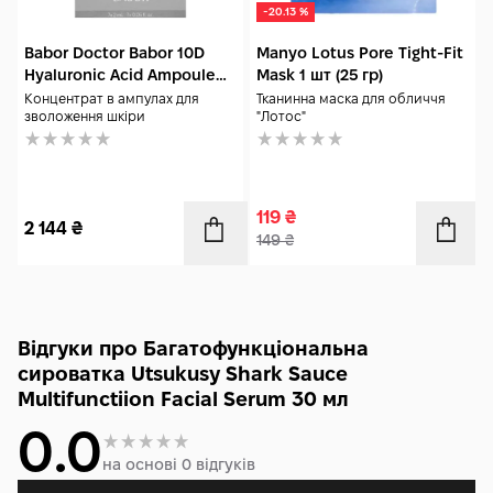
-20.13 %
Babor Doctor Babor 10D
Manyo Lotus Pore Tight-Fit
Hyaluronic Acid Ampoule
Mask 1 шт (25 гр)
Serum Concentrate 7x2 мл
Концентрат в ампулах для
Тканинна маска для обличчя
зволоження шкіри
"Лотос"
119
₴
2 144
₴
149
₴
Відгуки про Багатофункціональна
сироватка Utsukusy Shark Sauce
Multifunctiion Facial Serum 30 мл
0.0
на основі 0 відгуків