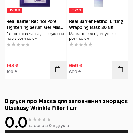
-15.58 %
-5.72 %
Real Barrier Retinol Pore
Real Barrier Retinol Lifting
Tightening Serum Gel Mask
Wrapping Mask 80 мл
1 шт (30 гр)
Гідрогелева маска для звуження
Маска-плівка підтягуюча з
пор з ретинолом
ретинолом
168
₴
659
₴
199
₴
699
₴
Відгуки про Маска для заповнення зморщок
Utsukusy Wrinkle Filler 1 шт
0.0
на основі 0 відгуків