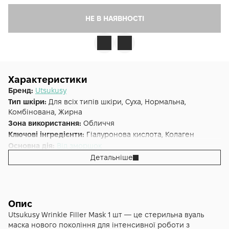
НЕ В НАЯВНОСТІ
Характеристики
Бренд:
Utsukusy
Тип шкіри:
Для всіх типів шкіри, Суха, Нормальна,
Комбінована, Жирна
Зона використання:
Обличчя
Ключові інгредієнти:
Гіалуронова кислота, Колаген
Основна дія:
Від зморшок
Додаткові властивості:
Cruelty-free, Веганська, Без
Детальніше
парабенів
Форма випуску:
Тканинна маска
Країна:
Японія
Альтернативна назва:
Relleno De Arrugas Wrinkle Filler 1 шт
Опис
Utsukusy Wrinkle Filler Mask 1 шт — це стерильна вуаль
маска нового покоління для інтенсивної роботи з