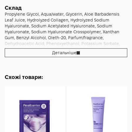
щоб отримати максимально рівний фініш.
антивіковий інструмент для картки інтернет магазину — з
Склад
чітким позиціонуванням на заповнення зморшок,
Propylene Glycol, Aqua/water, Glycerin, Aloe Barbadensis
відновлення еластичності та миттєве зволоження, —
Leaf Juice, Hydrolyzed Collagen, Hydrolyzed Sodium
Utsukusy Wrinkle Filler Mask 1 шт поєднує зрозумілий ефект
Hyaluronate, Sodium Acetylated Hyaluronate, Sodium
«одразу» й накопичувальну дію при регулярному
Hyaluronate, Sodium Hyaluronate Crosspolymer, Xanthan
використанні, залишаючись комфортною для щоденної
Gum, Benzyl Alcohol, Oleth-20, Parfum/fragrance,
шкіри міста.
Dehydroacetic Acid, Phenoxyethanol, Potassium Sorbate,
Sodium Benzoate, Ethylhexylglycerin. Cpnp Reference:
Детальніше
4587960
Схожі товари: