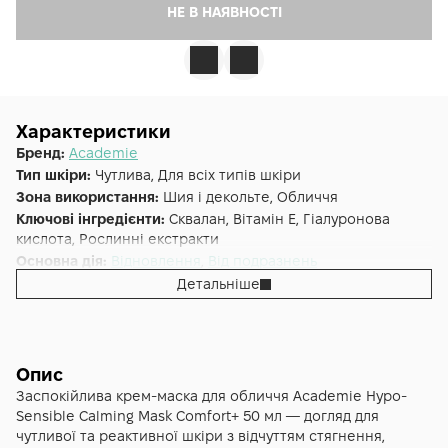
НЕ В НАЯВНОСТІ
Характеристики
Бренд:
Academie
Тип шкіри:
Чутлива, Для всіх типів шкіри
Зона використання:
Шия і декольте, Обличчя
Ключові інгредієнти:
Сквалан, Вітамін E, Гіалуронова
кислота, Рослинні екстракти
Основна дія:
Відновлення
,
Від подразнень
Додаткові властивості:
Cruelty-free
Детальніше
Форма випуску:
Маска
Країна:
Франція
Лінійка:
Academie Hypo-Sensible
Альтернативна назва:
Заспокоююча маска Acadèmie
Опис
Masque Apaisant Anti-Rougeurs
Заспокійлива крем-маска для обличчя Academie Hypo-
Sensible Calming Mask Comfort+ 50 мл — догляд для
чутливої та реактивної шкіри з відчуттям стягнення,