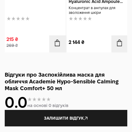
Hyaluronic Acid Ampoule
Serum Concentrate 7x2 мл
Концентрат в ампулах для
зволоження шкіри
215
₴
2 144
₴
269
₴
Відгуки про Заспокійлива маска для
обличчя Academie Hypo-Sensible Calming
Mask Comfort+ 50 мл
0.0
на основі 0 відгуків
ЗАЛИШИТИ ВІДГУК