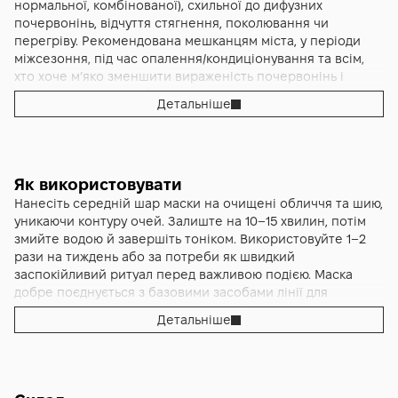
— зволоженість, 90% — «ідеально підходить моїй чутливій
природного походження — 98,3%: мінімалістичний підхід
нормальної, комбінованої), схильної до дифузних
шкірі». Це відображає головний ефект продукту —
забезпечує гарну переносимість для щоденного
почервонінь, відчуття стягнення, поколювання чи
комплексне полегшення для реактивної шкіри: м’якість,
домашнього використання раз-на-тиждень або частіше за
перегріву. Рекомендована мешканцям міста, у періоди
зволоження, рівніший тон без подразнення й без відчуття
потреби. Об’єм 50 мл зручний для курсу, легко вписується
міжсезоння, під час опалення/кондиціонування та всім,
важкої плівки. У підсумку навіть після насиченого дня
у рутину як швидкий відновлювальний ритуал після
хто хоче м’яко зменшити вираженість почервонінь і
обличчя виглядає спокійнішим, макіяж лягає рівніше, а
робочого дня, зміни температур або контакту з жорсткою
повернути комфорт без щільних текстур.
Детальніше
щоденні засоби догляду сприймаються комфортніше.
водою. Якщо коротко, це формат «наніс — видихнув»:
маска допомагає шкірі заспокоїтися, вирівняти тон і
виглядати охайно без ефекту важкої плівки чи жирного
блиску.
Як використовувати
Нанесіть середній шар маски на очищені обличчя та шию,
уникаючи контуру очей. Залиште на 10–15 хвилин, потім
змийте водою й завершіть тоніком. Використовуйте 1–2
рази на тиждень або за потреби як швидкий
заспокійливий ритуал перед важливою подією. Маска
добре поєднується з базовими засобами лінії для
чутливої шкіри; у денному догляді обов’язково завершіть
Детальніше
SPF.