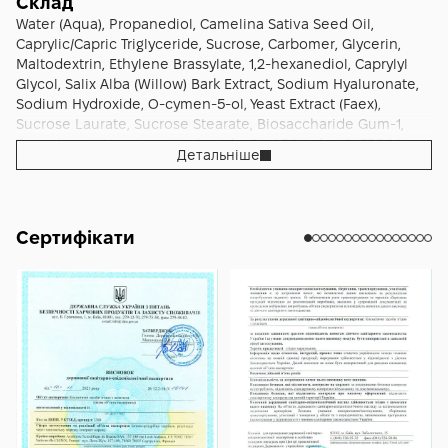
Склад
Water (Aqua), Propanediol, Camelina Sativa Seed Oil,
Caprylic/Capric Triglyceride, Sucrose, Carbomer, Glycerin,
Maltodextrin, Ethylene Brassylate, 1,2-hexanediol, Caprylyl
Glycol, Salix Alba (Willow) Bark Extract, Sodium Hyaluronate,
Sodium Hydroxide, O-cymen-5-ol, Yeast Extract (Faex),
Sucrose Laurate, Sucrose Stearate, Biosaccharide Gum-1,
Tocopherol, Aluminum Hydroxide, Red 30 Lake (Ci 73360)
Детальніше
Сертифікати