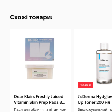
Схожі товари:
-10.45 %
Dear Klairs Freshly Juiced
J'sDerma Hydglow
Vitamin Skin Prep Pads 80
Up Toner 200 мл
шт
Пади для обличчя з вітаміном
Зволожувальний то