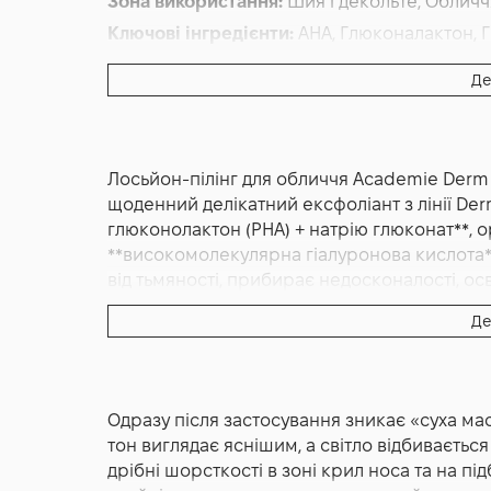
Зона використання:
Шия і декольте, Обличч
Ключові інгредієнти:
АНA, Глюконалактон, 
Основна дія:
Від розширених пор
,
Очищенн
Де
Форма випуску:
Лосьйон
Країна:
Франція
Лінійка:
Academie Derm Acte
Лосьйон-пілінг для обличчя Academie Derm A
щоденний делікатний ексфоліант з лінії Derm
глюконолактон (PHA) + натрію глюконат**, о
**високомолекулярна гіалуронова кислота*
від тьмяності, прибирає недосконалості, ос
фінішем. Дерматологічно протестовано. Фр
Де
Academie Derm Acte Radiance Exfoliating L
створений, щоб м’яко «перезапускати» шкіру
без відчуття сухості. Формула розроблена у 
Одразу після застосування зникає «суха маск
кислотний комплекс працює на поверхні, д
тон виглядає яснішим, а світло відбиваєтьс
вуалі ороговілих клітин, а зволожувальна 
дрібні шорсткості в зоні крил носа та на пі
Саме така синергія робить лосьйон доречни