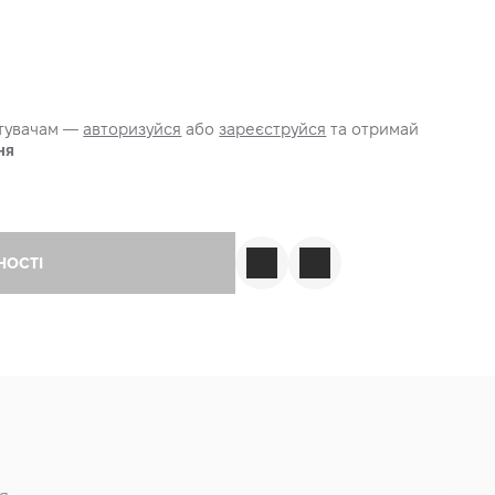
стувачам —
авторизуйся
або
зареєструйся
та отримай
ня
НОСТІ