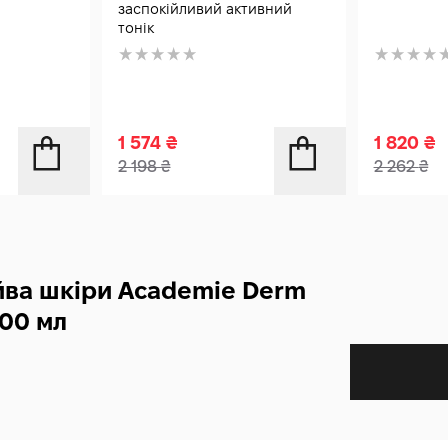
заспокійливий активний
тонік
1 574
₴
1 820
₴
2 198
₴
2 262
₴
яйва шкіри Academie Derm
200 мл