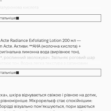
я
Гіалуронова кислота
я
,
Тонізація
тальніше
cte Radiance Exfoliating Lotion 200 мл —
 Acte. Активи: **AHA (молочна кислота) +
ригінальна лимонна вода (вирівнює тон),
*, рослинний зволожувач. Звільняє роговий шар
вітлює тон. Водна легка текстура з сатиновим
анцузький бренд Academie.
тальніше
otion 200 мл — це щоденний лосьйон‑ексфоліант,
 і повертати їй живе, рівномірне світловідбиття
дусі професійної лінії Derm Acte: делікатний
а», шкіра відчувається свіжою і рівною на дотик,
опомагаючи звільнити роговий шар від тьмяної
я рівномірніше. Мікрорельєф стає спокійнішим:
основа одразу повертає комфорт після вмивання.
дборідді візуально пом’якшуються, пори здаються
м у міському ритмі, де шкіра щодня стикається з