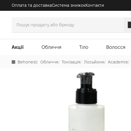
Оплата та доставка
Система знижок
Контакти
Акції
Обличчя
Тіло
Волосся
Behonest
/
Обличчя
/
Тонізація
/
Лосьйони
/
Academie
/