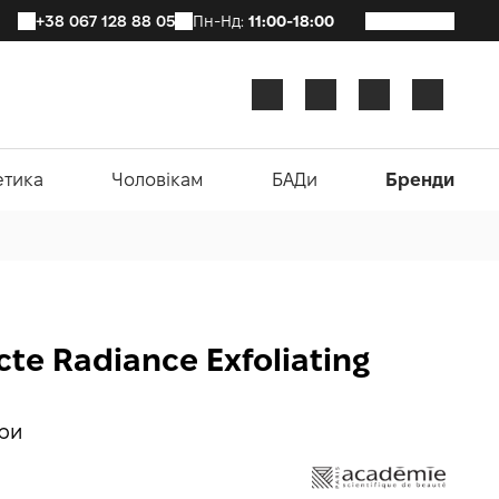
+38 067 128 88 05
Пн-Нд:
11:00-18:00
етика
Чоловікам
БАДи
Бренди
te Radiance Exfoliating
іри