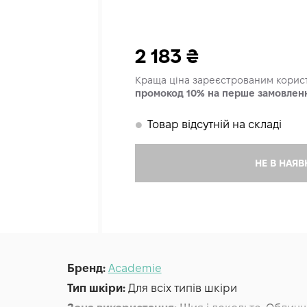
2 183
₴
Краща ціна зареєстрованим кори
промокод 10% на перше замовлен
Товар відсутній на складі
𒊹
НЕ В НАЯВ
Бренд:
Academie
Тип шкіри:
Для всіх типів шкіри