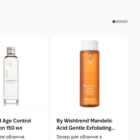
-
 Age Control
By Wishtrend Mandelic
H
on 150 мл
Acid Gentle Exfoliating
м
Toner 150 мл
ля обличчя
Тонер для обличчя з
Л