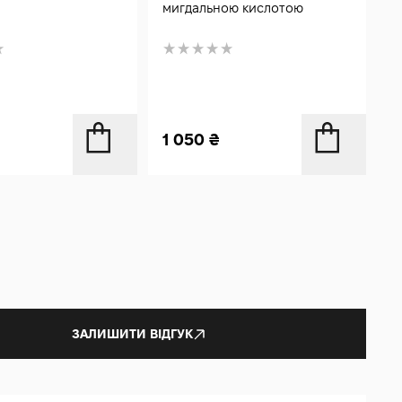
мигдальною кислотою
з
1
1 050
₴
1
ЗАЛИШИТИ ВІДГУК