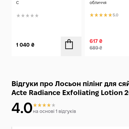
С
обличчя
5.0
617
₴
1 040
₴
689
₴
Відгуки про Лосьон пілінг для с
Acte Radiance Exfoliating Lotion 
4.0
на основі 1 відгуків