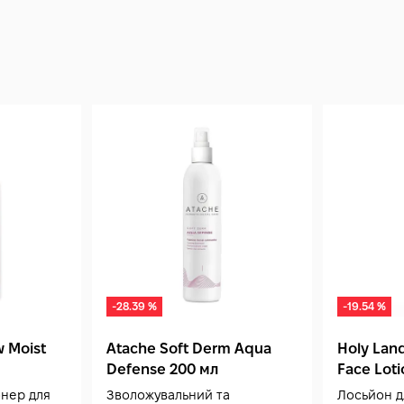
-28.39 %
-19.54 %
 Moist
Atache Soft Derm Aqua
Holy Land
Defense 200 мл
Face Loti
нер для
Зволожувальний та
Лосьйон д