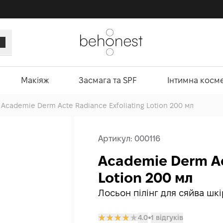
Макіяж
Засмага та SPF
Інтимна косм
Academie Derm Acte Radiance Exfoliating Lotion 200 мл
Артикул:
000116
Academie Derm Ac
Lotion 200 мл
Лосьон пілінг для сяйва шк
4.0
1 відгуків
𒊹