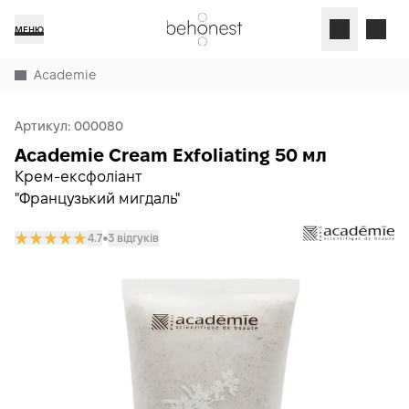
МЕНЮ
Academie
Артикул:
000080
Academie Cream Exfoliating 50 мл
Крем-ексфоліант
"Французький мигдаль"
4.7
3 відгуків
𒊹