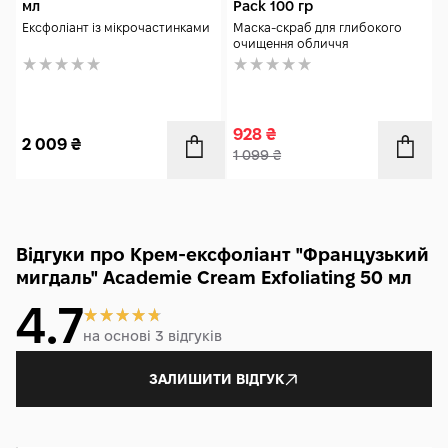
мл
Pack 100 гр
Ексфоліант із мікрочастинками
Маска-скраб для глибокого
очищення обличчя
928
₴
2 009
₴
1 099
₴
Відгуки про Крем-ексфоліант "Французький
мигдаль" Academie Cream Exfoliating 50 мл
4.7
на основі 3 відгуків
ЗАЛИШИТИ ВІДГУК