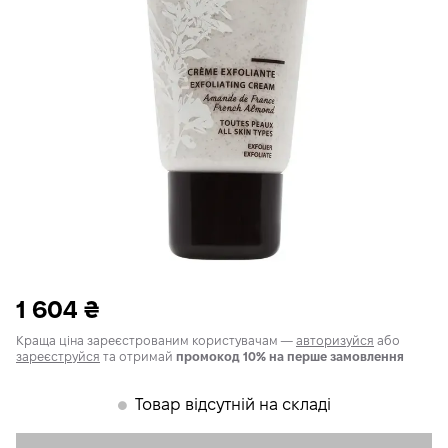
1 604
₴
Краща ціна зареєстрованим користувачам —
авторизуйся
або
зареєструйся
та отримай
промокод 10% на перше замовлення
Товар відсутній на складі
𒊹