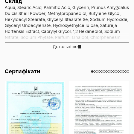
шкіру до тоніка, сироватки та крему, залишаючи лише
запалень або мікропошкоджень. Регулярність у
Склад
чисту м’якість і легкий мигдальний after-glow.
комфортному для шкіри ритмі забезпечує найкращий
Aqua, Stearic Acid, Palmitic Acid, Glycerin, Prunus Amygdalus
накопичувальний результат: рівний тон, гладка
Dulcis Shell Powder, Methylpropanediol, Butylene Glycol,
тактильність і природний, живий відблиск.
Hexyldecyl Stearate, Glyceryl Stearate Se, Sodium Hydroxide,
Glyceryl Undecylenate, Hydroxyethylcellulose, Satureja
Hortensis Extract, Caprylyl Glycol, 1,2 Hexanediol, Sodium
Nitrate, Sodium Phytate, Parfum, Linalool, Chlorphenesin.
Детальніше
Сертифікати