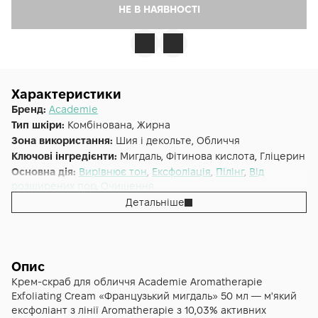
НЕ В НАЯВНОСТІ
Характеристики
Бренд:
Academie
Тип шкіри:
Комбінована, Жирна
Зона використання:
Шия і декольте, Обличчя
Ключові інгредієнти:
Мигдаль, Фітинова кислота, Гліцерин
Основна дія:
Вирівнює тон
,
Ексфоліація
,
Пілінг
,
Від
розширених пор
,
Очищення
Додаткові властивості:
Cruelty-free
Детальніше
Форма випуску:
Крем-ексфоліант
Країна:
Франція
Лінійка:
Academie Aromatherapie
Альтернативна назва:
Пілінг-крем "Французський мигдаль"
Опис
Acadèmie Aromathérapie Crème Exfoliante
Крем-скраб для обличчя Academie Aromatherapie
Exfoliating Cream «Французький мигдаль» 50 мл — м'який
ексфоліант з лінії Aromatherapie з 10,03% активних