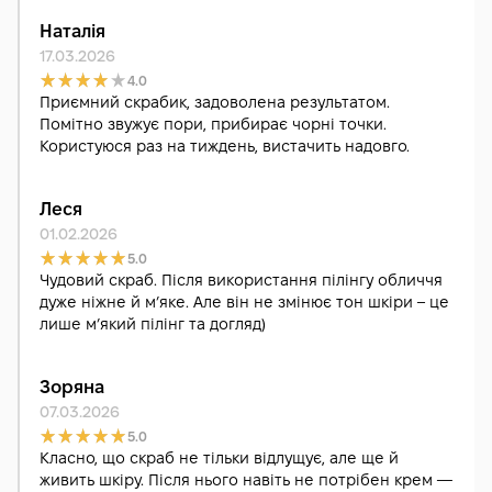
Наталія
17.03.2026
4.0
Приємний скрабик, задоволена результатом.
Помітно звужує пори, прибирає чорні точки.
Користуюся раз на тиждень, вистачить надовго.
Леся
01.02.2026
5.0
Чудовий скраб. Після використання пілінгу обличчя
дуже ніжне й м’яке. Але він не змінює тон шкіри – це
лише м’який пілінг та догляд)
Зоряна
07.03.2026
5.0
Класно, що скраб не тільки відлущує, але ще й
живить шкіру. Після нього навіть не потрібен крем —