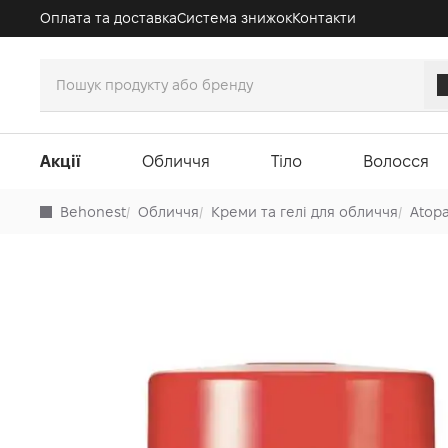
Оплата та доставка
Система знижок
Контакти
Акції
Обличчя
Тіло
Волосся
Behonest
/
Обличчя
/
Креми та гелі для обличчя
/
Atop