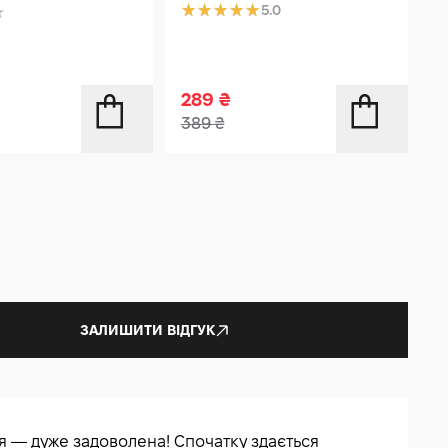
5.0
289
₴
389
₴
ЗАЛИШИТИ ВІДГУК
 — дуже задоволена! Спочатку здається