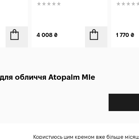
4 008
₴
1 770
₴
 для обличчя Atopalm Mle
Користуюсь цим кремом вже більше місяця