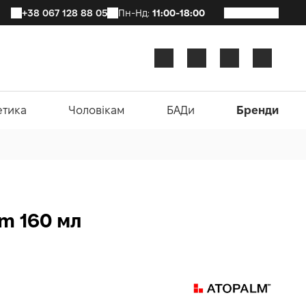
+38 067 128 88 05
Пн-Нд:
11:00-18:00
етика
Чоловікам
БАДи
Бренди
m 160 мл