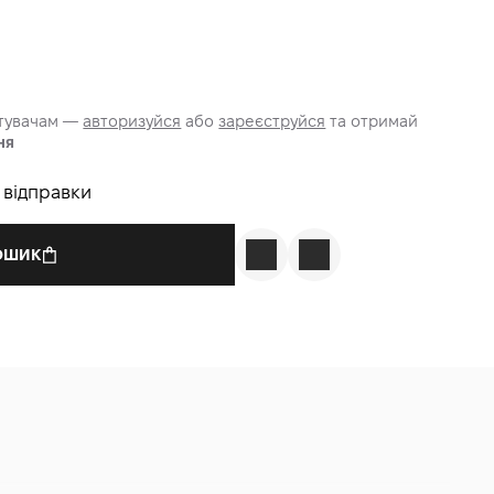
стувачам —
авторизуйся
або
зареєструйся
та отримай
ня
о відправки
КОШИК