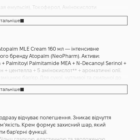
ая емульсія), Токоферол, Амінокислоти
й
,
Зволоження
тальніше
 Atopalm MLE Cream 160 мл — інтенсивне
ого бренду Atopalm (NeoPharm). Активи:
+ Palmitoyl Palmitamide MEA + N-Decanoyl Serinol +
+ центелла + 5 амінокислот** + ароматичні олії.
зміцнює бар'єр. Для сухої, чутливої та схильної до
 Atopalm.
тальніше
ьний крем для обличчя та тіла, створений для
родного захисного бар’єра шкіри. Формула
 яка допомагає відтворювати структуру ліпідів
дразу відчуває полегшення. Зникає відчуття
’єрних функцій. Саме тому крем особливо цінується
 і м’якість. Крем формує захисний шар, який
подразнень шкіри.
и бар’єрні функції.
зподіляється, швидко вбирається та не залишає
більш гладкою, еластичною та зволоженою.