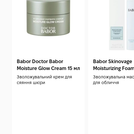
Babor Doctor Babor
Babor Skinovage
Moisture Glow Cream 15 мл
Moisturizing Foa
мл
Зволожувальний крем для
Зволожувальна мас
сяяння шкіри
для обличчя