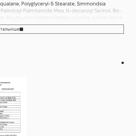
 Squalane, Polyglyceryl-5 Stearate, Simmondsia
, Palmitoyl Palmitamide Mea, N-decanoyl Serinol, Bis-
, Houttuynia Cordata Extract, Leucine, Lysine, Valine,
ble Oil, Olea Europaea (Olive) Fruitoil, Tocopherol,
тальніше
thamus Tinctorius (Safflower) Seed Oil, Vitis Vinifera
ortulaca Oleracea Extract, Xanthan Gum, Helianthus
tletoe) Fruit Extract, Camellia Sinensis Seed Oil,
Salvia Officinalis (Sage) Oil, Beta-glucan, Elettaria
, Juniperus Mexicana Oil, Juniperus Communis Fruit
ol, 1,2-hexanediol, Caprylic/capric Glycerides.