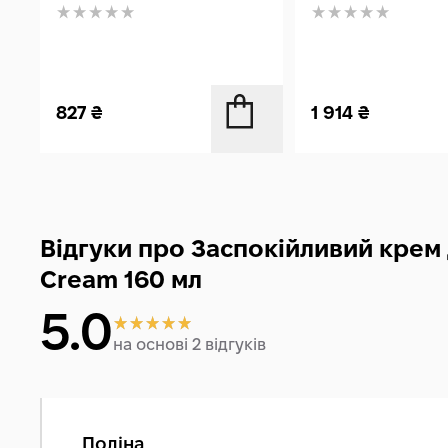
827
₴
1 914
₴
Відгуки про Заспокійливий крем
Cream 160 мл
5.0
на основі 2 відгуків
Поліна