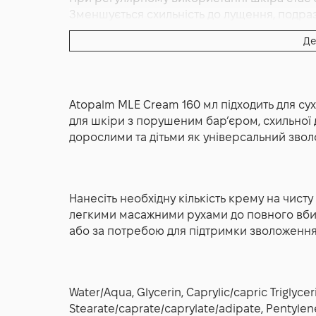
відчуття липкості. Він забезпечує тривале 
Зменшується схильність до лущення, подраз
та відчуття стягнутості. Завдяки продумано
поступово зміцнюється природний бар’єр, 
використання та може застосовуватися як для
Де
подразників.
Atopalm MLE Cream 160 мл часто рекоменду
Через кілька тижнів застосування шкіра виг
потребує відновлення після впливу зовнішніх
З’являється відчуття насиченості вологою, 
або частого контакту з водою. Він підтрим
забезпечує не лише миттєвий комфорт, а й
зберегти комфорт і м’якість шкіри протягом
Atopalm MLE Cream 160 мл підходить для сух
відновлення та підтримку природного бала
Формула крему розроблена з урахуванням п
для шкіри з порушеним бар’єром, схильної
використовувати всією родиною. Atopalm M
дорослими та дітьми як універсальний звол
комплексного догляду, який поєднує науков
Нанесіть необхідну кількість крему на чисту
легкими масажними рухами до повного вби
або за потребою для підтримки зволоження
Water/Aqua, Glycerin, Caprylic/capric Triglycer
Stearate/caprate/caprylate/adipate, Pentylene