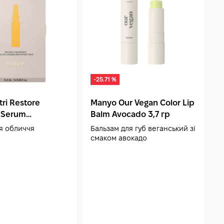
-25.71 %
ri Restore
Manyo Our Vegan Color Lip
 Serum
Balm Avocado 3,7 гр
ates 7x2 мл
я обличчя
Бальзам для губ веганський зі
смаком авокадо
L
м
З
б