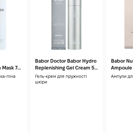
Babor Doctor Babor Hydro
Babor Nut
m Mask 75
Replenishing Gel Cream 50
Ampoule
мл
Concentr
ка-піна
Гель-крем для пружності
Ампули дл
шкіри