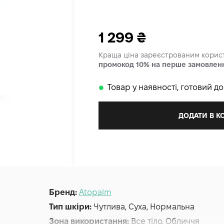
1 299
₴
Краща ціна зареєстрованим кори
промокод 10% на перше замовлен
Товар у наявності, готовий д
𒊹
ДОДАТИ В 
Бренд:
Atopalm
Тип шкіри:
Чутлива, Суха, Нормальна
Зона використання:
Все тіло, Обличчя