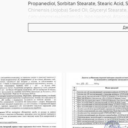
Propanediol, Sorbitan Stearate, Stearic Acid,
Chinensis (Jojoba) Seed Oil, Glyceryl Stearate
capryloyloxypalmitamido Isopropanol, Allantoin
Threonine, Phenylalanine, Hydrogenated Vegeta
Де
Carbomer, Phytosterols, Phytosteryl Oleate, Car
(Grape) Seed Oil, Sodium Phytate, Arginine, P
Annuus (sunflower) Seed Oil, Viscum Album (Mis
Sodium Hyaluronate, Sunflower Oil Decyl Esters, 
Cardamomum Seed Oil, Pogostemon Cablin Oil
Oil, Anthemis Nobilis Flower Oil, Butylene Glyc