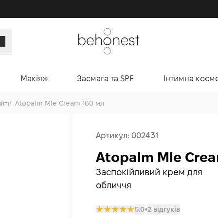
Макіяж
Засмага та SPF
Інтимна косм
alm
/
Atopalm Mle Cream 160 мл
Артикул:
002431
Atopalm Mle Crea
Заспокійливий крем для
обличчя
5.0
2 відгуків
𒊹