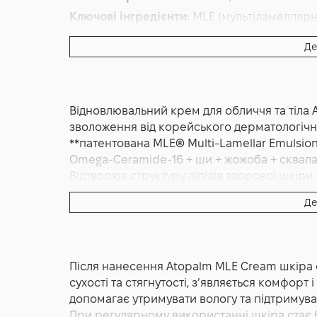
Ключові інгредієнти:
MLE (мультіламеллярн
Основна дія:
Відновлення
,
Антиоксидантни
Де
Форма випуску:
Крем
Країна:
Південна Корея
Відновлювальний крем для обличчя та тіла
зволоження від корейського дерматологічн
**патентована MLE® Multi-Lamellar Emulsion 
Omega-Ceramide-16 + ши + жожоба + сквалан 
Відтворює структуру ліпідів здорової шкіри, 
атопічних проявів шкіри. Корейський бренд
Де
Atopalm MLE Cream 160 мл — це відновлювал
інтенсивного зволоження та підтримки при
базується на запатентованій технології MLE,
Після нанесення Atopalm MLE Cream шкіра о
здорової шкіри та сприяє зміцненню її бар
сухості та стягнутості, з’являється комфорт
як засіб для сухої, чутливої та схильної до 
допомагає утримувати вологу та підтримуват
Крем має комфортну текстуру, яка легко ро
При регулярному використанні шкіра стає 