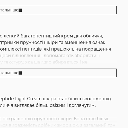
гладження
,
Сяяння
,
Зволоження
тальніше
ий крем Brilace L'Integral Peptid Therapie Multi
 це легкий багатопептидний крем для обличчя,
ідтримки пружності шкіри та зменшення ознак
 комплексі пептидів, які працюють на покращення
еси відновлення і допомагають зберігати її
у текстуру, яка швидко вбирається і не
ьним для щоденного використання.
тальніше
ht Cream допомагає підтримувати оптимальний рівень
ластичності. Пептиди у складі сприяють зміцненню
видимості дрібних зморшок. Крем працює
eptide Light Cream шкіра стає більш зволоженою,
щуючи загальний стан шкіри.
обличчя виглядає більш свіжим і доглянутим.
рно розподілити його по обличчю без відчуття
 покращенню пружності шкіри. Вона стає більш
ться, залишаючи шкіру м’якою, гладкою і
ться вираженість дрібних зморшок, а загальний тон