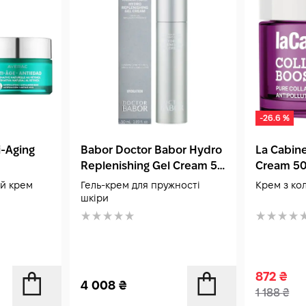
-26.6 %
i-Aging
Babor Doctor Babor Hydro
La Cabine
Replenishing Gel Cream 50
Cream 50
мл
й крем
Гель-крем для пружності
Крем з ко
шкіри
872
₴
4 008
₴
1 188
₴