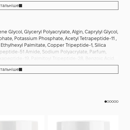
тальніше
ne Glycol, Glyceryl Polyacrylate, Algin, Caprylyl Glycol,
hate, Potassium Phosphate, Acetyl Tetrapeptide-11 ,
thylhexyl Palmitate, Copper Tripeptide-1, Silica
xapeptide-51 Amide, Sodium Polyacrylate, Parfum,
xapeptide-19, Palmitoyl Tripeptide-28, Benzoic Acid.
тальніше