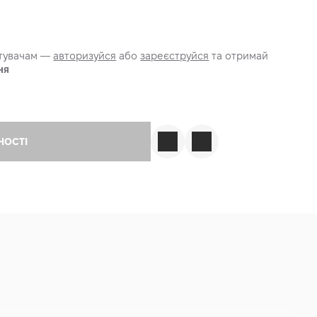
стувачам —
авторизуйся
або
зареєструйся
та отримай
ня
НОСТІ