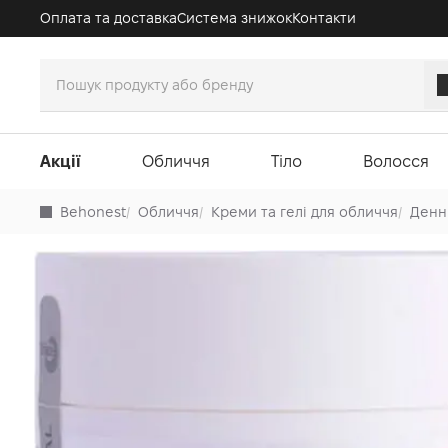
Оплата та доставка
Система знижок
Контакти
Акції
Обличчя
Тіло
Волосся
Behonest
/
Обличчя
/
Креми та гелі для обличчя
/
Денн