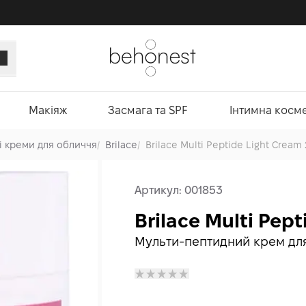
Макіяж
Засмага та SPF
Інтимна косм
і креми для обличчя
/
Brilace
/
Brilace Multi Peptide Light Cream
Артикул:
001853
Brilace Multi Pep
Мульти-пептидний крем дл