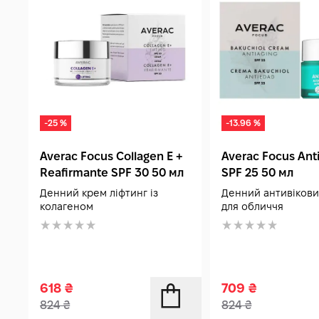
-25 %
-13.96 %
Averac Focus Collagen E +
Averac Focus Ant
Reafirmante SPF 30 50 мл
SPF 25 50 мл
Денний крем ліфтинг із
Денний антивікови
колагеном
для обличчя
618
₴
709
₴
824
₴
824
₴