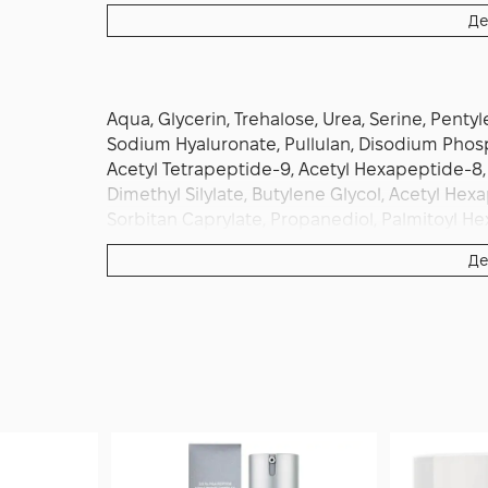
Де
Aqua, Glycerin, Trehalose, Urea, Serine, Pentyle
Sodium Hyaluronate, Pullulan, Disodium Phosp
Acetyl Tetrapeptide-9, Acetyl Hexapeptide-8, E
Dimethyl Silylate, Butylene Glycol, Acetyl He
Sorbitan Caprylate, Propanediol, Palmitoyl He
Де