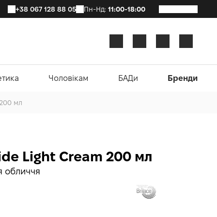
+38 067 128 88 05
Пн-Нд:
11:00-18:00
етика
Чоловікам
БАДи
Бренди
 200 мл
tide Light Cream 200 мл
я обличчя