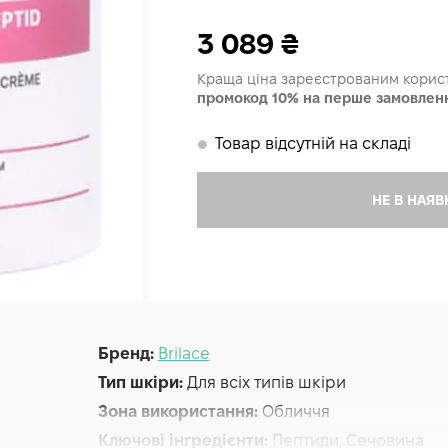
3 089
₴
Краща ціна зареєстрованим кори
промокод 10% на перше замовлен
Товар відсутній на складі
𒊹
НЕ В НАЯВ
Бренд:
Brilace
Тип шкіри:
Для всіх типів шкіри
Зона використання:
Обличчя
Ключові інгредієнти:
Пептиди, Сечовина