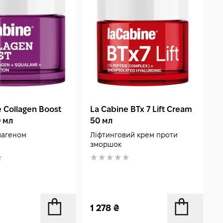
 Collagen Boost
La Cabine BTx 7 Lift Cream
B
 мл
50 мл
F
C
лагеном
Ліфтинговий крем проти
З
зморшок
с
1 278
₴
2