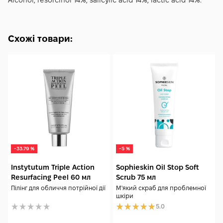
Alcohol, resorcinol 14%, salicylic acid 14%, lactic acid 14%.
Схожі товари:
-33.79 %
-5 %
Instytutum Triple Action
Sophieskin Oil Stop Soft
Resurfacing Peel 60 мл
Scrub 75 мл
Пілінг для обличчя потрійної дії
М'який скраб для проблемної
шкіри
5.0