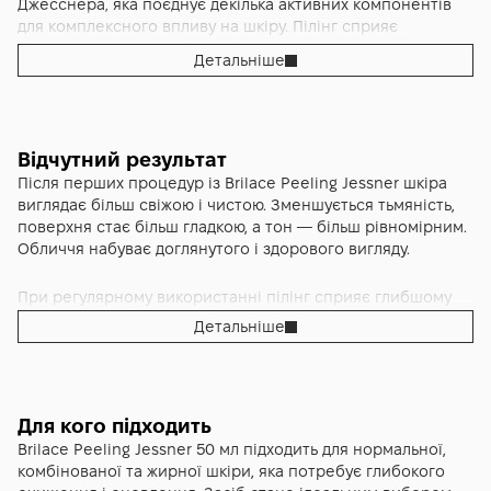
Джесснера, яка поєднує декілька активних компонентів
для комплексного впливу на шкіру. Пілінг сприяє
відлущуванню ороговілих клітин, очищенню пор і
Детальніше
стимуляції процесів регенерації, що дозволяє досягти
помітного ефекту оновлення.
Формула Brilace Peeling Jessner працює на декількох
Відчутний результат
рівнях, допомагаючи зменшити прояви тьмяності,
Після перших процедур із Brilace Peeling Jessner шкіра
нерівного тону і недосконалостей шкіри. Засіб сприяє
виглядає більш свіжою і чистою. Зменшується тьмяність,
покращенню мікрорельєфу, роблячи поверхню обличчя
поверхня стає більш гладкою, а тон — більш рівномірним.
більш гладкою і рівною. Пілінг також допомагає
Обличчя набуває доглянутого і здорового вигляду.
нормалізувати стан шкіри, зменшуючи надлишкову
жирність і очищаючи пори від накопичених забруднень.
При регулярному використанні пілінг сприяє глибшому
оновленню шкіри. Вона стає більш рівною, зменшуються
Текстура продукту рідка і легко наноситься, забезпечуючи
Детальніше
прояви нерівностей і недосконалостей. Пори виглядають
рівномірний розподіл по шкірі. Засіб діє поступово,
менш помітними, а текстура шкіри покращується.
дозволяючи контролювати інтенсивність процедури
залежно від індивідуальних потреб. Після використання
шкіра виглядає більш свіжою і доглянутою, а її тон стає
Засіб допомагає зменшити видимість пігментації і слідів
Для кого підходить
більш однорідним.
постакне, роблячи тон обличчя більш однорідним. Шкіра
Brilace Peeling Jessner 50 мл підходить для нормальної,
виглядає більш сяючою, з’являється природний блиск і
комбінованої та жирної шкіри, яка потребує глибокого
відчуття свіжості.
Brilace Peeling Jessner сприяє активізації процесів