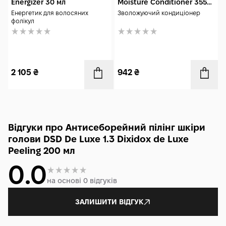
Energizer 30 мл
Moisture Conditioner 355
мл
Енергетик для волосяних
Зволожуючий кондиціонер
фолікул
2 105
₴
942
₴
Відгуки про Антисеборейний пілінг шкіри
голови DSD De Luxe 1.3 Dixidox de Luxe
Peeling 200 мл
0.0
на основі 0 відгуків
ЗАЛИШИТИ ВІДГУК