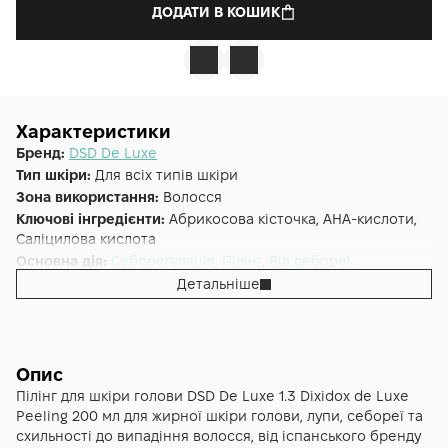
ДОДАТИ В КОШИК
Характеристики
Бренд:
DSD De Luxe
Тип шкіри:
Для всіх типів шкіри
Зона використання:
Волосся
Ключові інгредієнти:
Aбрикосова кісточка, AHA-кислоти,
Саліцилова кислота
Основна дія:
Себорегуляція
,
Пілінг
,
Від себореї,
себорейного дерматиту
,
Від випадіння
,
Від лупи
Детальніше
Форма випуску:
Шампунь
Країна:
Іспанія
Тип волосся:
Жирне
Об'єм (мл/г):
200
Опис
Пілінг для шкіри голови DSD De Luxe 1.3 Dixidox de Luxe
Peeling 200 мл для жирної шкіри голови, лупи, себореї та
схильності до випадіння волосся, від іспанського бренду